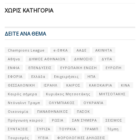
ΧΩΡΊΣ ΚΑΤΗΓΟΡΊΑ
ΔΕΙΤΕ ΑΝΑ ΘΕΜΑ
Champions League
e-ΕΦΚΑ
ΑΑΔΕ
ΑΚΙΝΗΤΑ
Αθήνα
ΔΗΜΟΣ ΑΘΗΝΑΙΩΝ
ΔΗΜΟΣΙΟ
ΔΥΠΑ
ΕΝΦΙΑ
ΕΠΕΝΔΥΣΕΙΣ
ΕΥΡΩΠΑΪΚΗ ΕΝΩΣΗ
ΕΥΡΩΠΗ
ΕΦΟΡΙΑ
Ελλάδα
Επιχειρήσεις
ΗΠΑ
ΘΕΣΣΑΛΟΝΙΚΗ
ΙΣΡΑΗΛ
ΚΑΙΡΟΣ
ΚΑΚΟΚΑΙΡΙΑ
ΚΙΝΑ
Καιρός σήμερα
Κυριάκος Μητσοτάκης
ΜΗΤΣΟΤΑΚΗΣ
Ντόναλντ Τραμπ
ΟΛΥΜΠΙΑΚΟΣ
ΟΥΚΡΑΝΊΑ
Οικονομία
ΠΑΝΑΘΗΝΑΙΚΟΣ
ΠΑΣΟΚ
Πρόγνωση καιρού
ΡΩΣΙΑ
ΣΑΝ ΣΉΜΕΡΑ
ΣΕΙΣΜΟΣ
ΣΥΝΤΑΞΕΙΣ
ΣΥΡΙΖΑ
ΤΟΥΡΚΙΑ
ΤΡΑΜΠ
Τέμπη
Τουρισμός
ΥΓΕΙΑ
ΦΟΡΟΛΟΓΙΚΕΣ ΔΗΛΩΣΕΙΣ