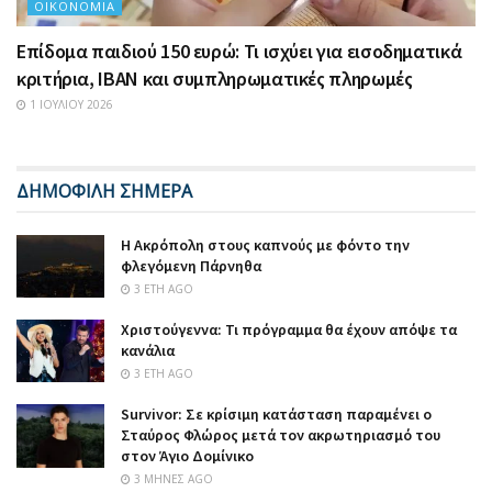
ΟΙΚΟΝΟΜΊΑ
Επίδομα παιδιού 150 ευρώ: Τι ισχύει για εισοδηματικά
κριτήρια, IBAN και συμπληρωματικές πληρωμές
1 ΙΟΥΛΊΟΥ 2026
ΔΗΜΟΦΙΛΗ ΣΗΜΕΡΑ
Η Ακρόπολη στους καπνούς με φόντο την
φλεγόμενη Πάρνηθα
3 ΈΤΗ AGO
Χριστούγεννα: Τι πρόγραμμα θα έχουν απόψε τα
κανάλια
3 ΈΤΗ AGO
Survivor: Σε κρίσιμη κατάσταση παραμένει ο
Σταύρος Φλώρος μετά τον ακρωτηριασμό του
στον Άγιο Δομίνικο
3 ΜΉΝΕΣ AGO