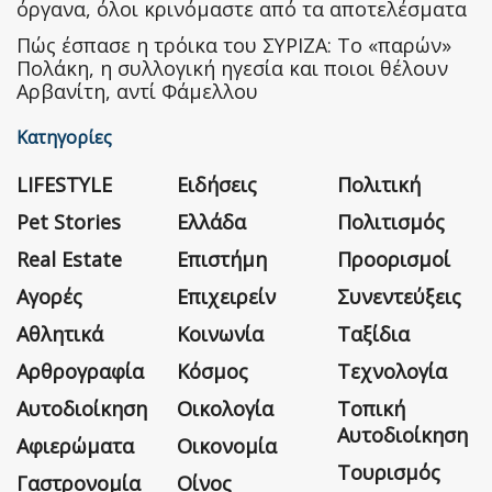
όργανα, όλοι κρινόμαστε από τα αποτελέσματα
Πώς έσπασε η τρόικα του ΣΥΡΙΖΑ: Το «παρών»
Πολάκη, η συλλογική ηγεσία και ποιοι θέλουν
Αρβανίτη, αντί Φάμελλου
Κατηγορίες
LIFESTYLE
Ειδήσεις
Πολιτική
Pet Stories
Ελλάδα
Πολιτισμός
Real Estate
Επιστήμη
Προορισμοί
Αγορές
Επιχειρείν
Συνεντεύξεις
Αθλητικά
Κοινωνία
Ταξίδια
Αρθρογραφία
Κόσμος
Τεχνολογία
Αυτοδιοίκηση
Οικολογία
Τοπική
Αυτοδιοίκηση
Αφιερώματα
Οικονομία
Τουρισμός
Γαστρονομία
Οίνος