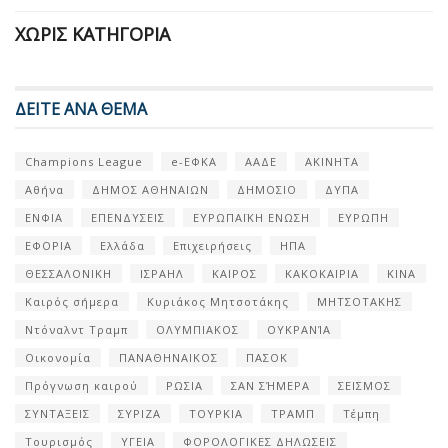
ΧΩΡΊΣ ΚΑΤΗΓΟΡΊΑ
ΔΕΙΤΕ ΑΝΑ ΘΕΜΑ
Champions League
e-ΕΦΚΑ
ΑΑΔΕ
ΑΚΙΝΗΤΑ
Αθήνα
ΔΗΜΟΣ ΑΘΗΝΑΙΩΝ
ΔΗΜΟΣΙΟ
ΔΥΠΑ
ΕΝΦΙΑ
ΕΠΕΝΔΥΣΕΙΣ
ΕΥΡΩΠΑΪΚΗ ΕΝΩΣΗ
ΕΥΡΩΠΗ
ΕΦΟΡΙΑ
Ελλάδα
Επιχειρήσεις
ΗΠΑ
ΘΕΣΣΑΛΟΝΙΚΗ
ΙΣΡΑΗΛ
ΚΑΙΡΟΣ
ΚΑΚΟΚΑΙΡΙΑ
ΚΙΝΑ
Καιρός σήμερα
Κυριάκος Μητσοτάκης
ΜΗΤΣΟΤΑΚΗΣ
Ντόναλντ Τραμπ
ΟΛΥΜΠΙΑΚΟΣ
ΟΥΚΡΑΝΊΑ
Οικονομία
ΠΑΝΑΘΗΝΑΙΚΟΣ
ΠΑΣΟΚ
Πρόγνωση καιρού
ΡΩΣΙΑ
ΣΑΝ ΣΉΜΕΡΑ
ΣΕΙΣΜΟΣ
ΣΥΝΤΑΞΕΙΣ
ΣΥΡΙΖΑ
ΤΟΥΡΚΙΑ
ΤΡΑΜΠ
Τέμπη
Τουρισμός
ΥΓΕΙΑ
ΦΟΡΟΛΟΓΙΚΕΣ ΔΗΛΩΣΕΙΣ