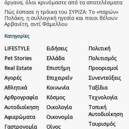
όργανα, όλοι κρινόμαστε από τα αποτελέσματα
Πώς έσπασε η τρόικα του ΣΥΡΙΖΑ: Το «παρών»
Πολάκη, η συλλογική ηγεσία και ποιοι θέλουν
Αρβανίτη, αντί Φάμελλου
Κατηγορίες
LIFESTYLE
Ειδήσεις
Πολιτική
Pet Stories
Ελλάδα
Πολιτισμός
Real Estate
Επιστήμη
Προορισμοί
Αγορές
Επιχειρείν
Συνεντεύξεις
Αθλητικά
Κοινωνία
Ταξίδια
Αρθρογραφία
Κόσμος
Τεχνολογία
Αυτοδιοίκηση
Οικολογία
Τοπική
Αυτοδιοίκηση
Αφιερώματα
Οικονομία
Τουρισμός
Γαστρονομία
Οίνος