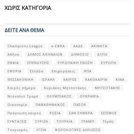
ΧΩΡΊΣ ΚΑΤΗΓΟΡΊΑ
ΔΕΙΤΕ ΑΝΑ ΘΕΜΑ
Champions League
e-ΕΦΚΑ
ΑΑΔΕ
ΑΚΙΝΗΤΑ
Αθήνα
ΔΗΜΟΣ ΑΘΗΝΑΙΩΝ
ΔΗΜΟΣΙΟ
ΔΥΠΑ
ΕΝΦΙΑ
ΕΠΕΝΔΥΣΕΙΣ
ΕΥΡΩΠΑΪΚΗ ΕΝΩΣΗ
ΕΥΡΩΠΗ
ΕΦΟΡΙΑ
Ελλάδα
Επιχειρήσεις
ΗΠΑ
ΘΕΣΣΑΛΟΝΙΚΗ
ΙΣΡΑΗΛ
ΚΑΙΡΟΣ
ΚΑΚΟΚΑΙΡΙΑ
ΚΙΝΑ
Καιρός σήμερα
Κυριάκος Μητσοτάκης
ΜΗΤΣΟΤΑΚΗΣ
Ντόναλντ Τραμπ
ΟΛΥΜΠΙΑΚΟΣ
ΟΥΚΡΑΝΊΑ
Οικονομία
ΠΑΝΑΘΗΝΑΙΚΟΣ
ΠΑΣΟΚ
Πρόγνωση καιρού
ΡΩΣΙΑ
ΣΑΝ ΣΉΜΕΡΑ
ΣΕΙΣΜΟΣ
ΣΥΝΤΑΞΕΙΣ
ΣΥΡΙΖΑ
ΤΟΥΡΚΙΑ
ΤΡΑΜΠ
Τέμπη
Τουρισμός
ΥΓΕΙΑ
ΦΟΡΟΛΟΓΙΚΕΣ ΔΗΛΩΣΕΙΣ