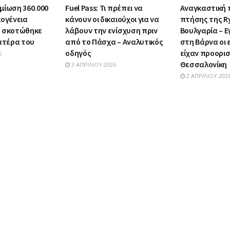
μίωση 360.000
Fuel Pass: Τι πρέπει να
Αναγκαστική
κογένεια
κάνουν οι δικαιούχοι για να
πτήσης της R
υ σκοτώθηκε
λάβουν την ενίσχυση πριν
Βουλγαρία – Ε
πατέρα του
από το Πάσχα – Αναλυτικός
στη Βάρνα οι
οδηγός
είχαν προορι
6
Θεσσαλονίκη
3 ΑΠΡΙΛΊΟΥ 2026
2 ΑΠΡΙΛΊΟΥ 202