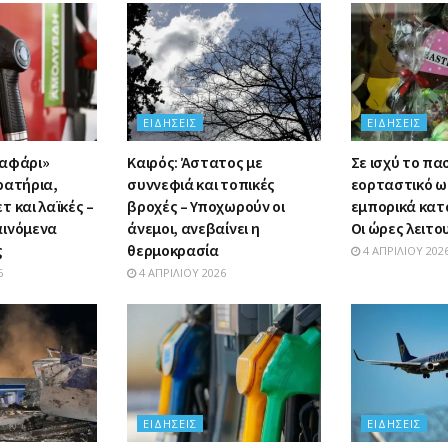
ΕΙΔΉΣΕΙΣ
ΕΙΔΉΣΕΙΣ
σαφάρι»
Καιρός: Άστατος με
Σε ισχύ το πα
ρατήρια,
συννεφιά και τοπικές
εορταστικό ω
 και λαϊκές –
βροχές – Υποχωρούν οι
εμπορικά κατ
αινόμενα
άνεμοι, ανεβαίνει η
Οι ώρες λειτο
ς
θερμοκρασία
4 ΑΠΡΙΛΊΟΥ 202
6
4 ΑΠΡΙΛΊΟΥ 2026
ΕΙΔΉΣΕΙΣ
ΕΙΔΉΣΕΙΣ