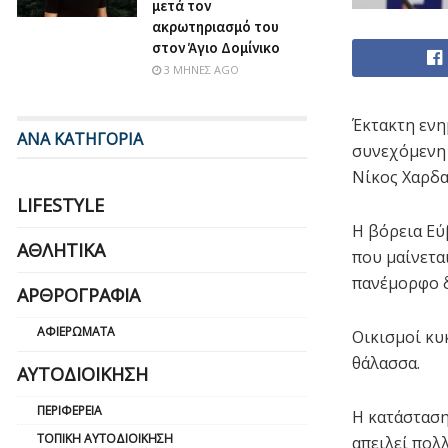
μετά τον
ακρωτηριασμό του
στον Άγιο Δομίνικο
3 ΜΉΝΕΣ AGO
Έκτακτη ενη
ΑΝΑ ΚΑΤΗΓΟΡΙΑ
συνεχόμενη 
Νίκος Χαρδαλ
LIFESTYLE
Η βόρεια Εύ
ΑΘΛΗΤΙΚΆ
που μαίνεται
πανέμορφο δ
ΑΡΘΡΟΓΡΑΦΊΑ
ΑΦΙΕΡΏΜΑΤΑ
Οικισμοί κυ
θάλασσα.
ΑΥΤΟΔΙΟΊΚΗΣΗ
ΠΕΡΙΦΈΡΕΙΑ
Η κατάσταση
ΤΟΠΙΚΉ ΑΥΤΟΔΙΟΊΚΗΣΗ
απειλεί πολ