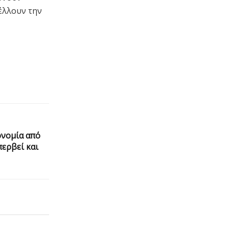
έλλουν την
ονομία από
περβεί και