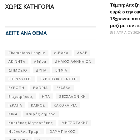
Τέμπη: Αποζη
ΧΩΡΊΣ ΚΑΤΗΓΟΡΊΑ
ευρώ στην οι
15χρονου πο
μαζί με τον 
ΔΕΙΤΕ ΑΝΑ ΘΕΜΑ
3 ΑΠΡΙΛΊΟΥ 202
Champions League
e-ΕΦΚΑ
ΑΑΔΕ
ΑΚΙΝΗΤΑ
Αθήνα
ΔΗΜΟΣ ΑΘΗΝΑΙΩΝ
ΔΗΜΟΣΙΟ
ΔΥΠΑ
ΕΝΦΙΑ
ΕΠΕΝΔΥΣΕΙΣ
ΕΥΡΩΠΑΪΚΗ ΕΝΩΣΗ
ΕΥΡΩΠΗ
ΕΦΟΡΙΑ
Ελλάδα
Επιχειρήσεις
ΗΠΑ
ΘΕΣΣΑΛΟΝΙΚΗ
ΙΣΡΑΗΛ
ΚΑΙΡΟΣ
ΚΑΚΟΚΑΙΡΙΑ
ΚΙΝΑ
Καιρός σήμερα
Κυριάκος Μητσοτάκης
ΜΗΤΣΟΤΑΚΗΣ
Ντόναλντ Τραμπ
ΟΛΥΜΠΙΑΚΟΣ