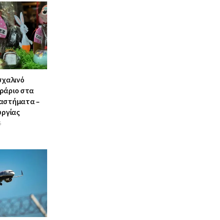
σχαλινό
ράριο στα
αστήματα –
υργίας
6