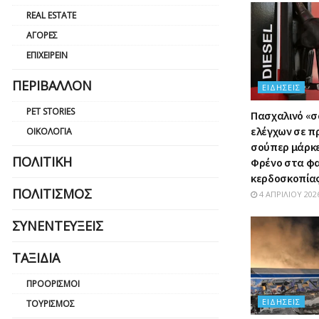
REAL ESTATE
ΑΓΟΡΈΣ
ΕΠΙΧΕΙΡΕΊΝ
ΠΕΡΙΒΆΛΛΟΝ
ΕΙΔΉΣΕΙΣ
PET STORIES
Πασχαλινό «
ελέγχων σε π
ΟΙΚΟΛΟΓΊΑ
σούπερ μάρκετ
ΠΟΛΙΤΙΚΉ
Φρένο στα φ
κερδοσκοπία
ΠΟΛΙΤΙΣΜΌΣ
4 ΑΠΡΙΛΊΟΥ 202
ΣΥΝΕΝΤΕΎΞΕΙΣ
ΤΑΞΊΔΙΑ
ΠΡΟΟΡΙΣΜΟΊ
ΕΙΔΉΣΕΙΣ
ΤΟΥΡΙΣΜΌΣ