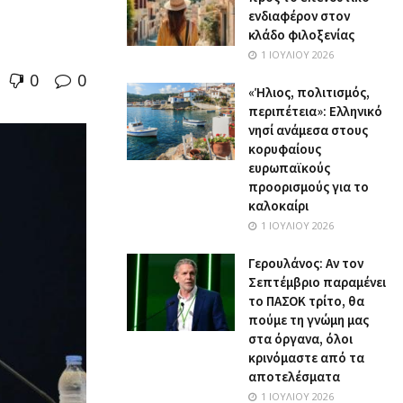
ενδιαφέρον στον
κλάδο φιλοξενίας
1 ΙΟΥΛΊΟΥ 2026
0
0
«Ήλιος, πολιτισμός,
περιπέτεια»: Ελληνικό
νησί ανάμεσα στους
κορυφαίους
ευρωπαϊκούς
προορισμούς για το
καλοκαίρι
1 ΙΟΥΛΊΟΥ 2026
Γερουλάνος: Αν τον
Σεπτέμβριο παραμένει
το ΠΑΣΟΚ τρίτο, θα
πούμε τη γνώμη μας
στα όργανα, όλοι
κρινόμαστε από τα
αποτελέσματα
1 ΙΟΥΛΊΟΥ 2026