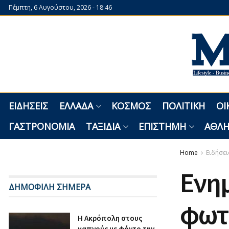
Πέμπτη, 6 Αυγούστου, 2026 - 18:46
ΕΙΔΉΣΕΙΣ
ΕΛΛΆΔΑ
ΚΌΣΜΟΣ
ΠΟΛΙΤΙΚΉ
ΟΙ
ΓΑΣΤΡΟΝΟΜΊΑ
ΤΑΞΊΔΙΑ
ΕΠΙΣΤΉΜΗ
ΑΘΛΗ
Home
Ειδήσει
Ενημ
ΔΗΜΟΦΙΛΗ ΣΗΜΕΡΑ
φωτι
Η Ακρόπολη στους
καπνούς με φόντο την