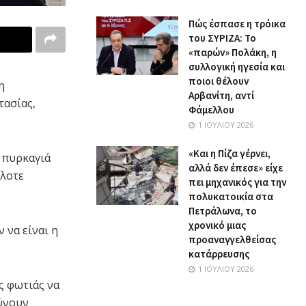
Πώς έσπασε η τρόικα
του ΣΥΡΙΖΑ: Το
«παρών» Πολάκη, η
συλλογική ηγεσία και
ποιοι θέλουν
η
Αρβανίτη, αντί
τασίας,
Φάμελλου
1 ΙΟΥΛΊΟΥ 2026
«Και η Πίζα γέρνει,
ή πυρκαγιά
αλλά δεν έπεσε» είχε
λλοτε
πει μηχανικός για την
πολυκατοικία στα
Πετράλωνα, το
χρονικό μιας
 να είναι η
προαναγγελθείσας
κατάρρευσης
1 ΙΟΥΛΊΟΥ 2026
ς φωτιάς να
θύνουν