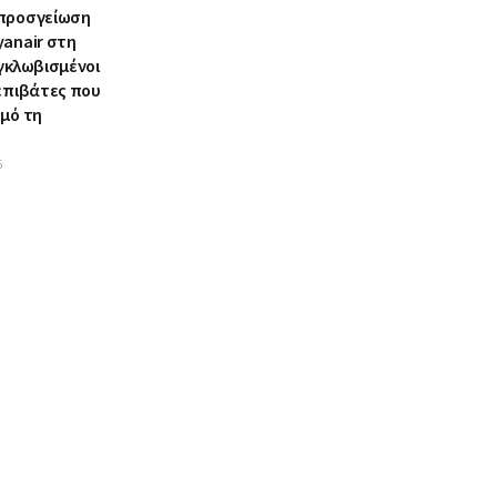
 προσγείωση
yanair στη
γκλωβισμένοι
 επιβάτες που
σμό τη
6