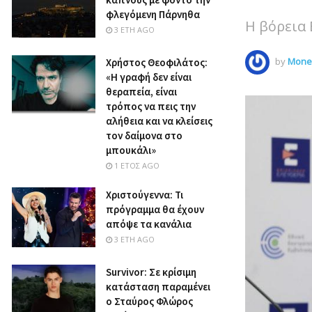
φλεγόμενη Πάρνηθα
Η βόρεια 
3 ΈΤΗ AGO
by
Money
Χρήστος Θεοφιλάτος:
«Η γραφή δεν είναι
θεραπεία, είναι
τρόπος να πεις την
αλήθεια και να κλείσεις
τον δαίμονα στο
μπουκάλι»
1 ΈΤΟΣ AGO
Χριστούγεννα: Τι
πρόγραμμα θα έχουν
απόψε τα κανάλια
3 ΈΤΗ AGO
Survivor: Σε κρίσιμη
κατάσταση παραμένει
ο Σταύρος Φλώρος