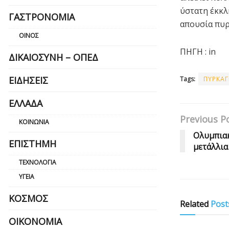
ύστατη έκκλ
ΓΑΣΤΡΟΝΟΜΊΑ
απουσία πυ
ΟΊΝΟΣ
ΠΗΓΗ : in
ΔΙΚΑΙΟΣΎΝΗ – ΟΠΕΔ
ΕΙΔΉΣΕΙΣ
Tags:
ΠΥΡΚΑΓ
ΕΛΛΆΔΑ
Previous P
ΚΟΙΝΩΝΊΑ
Ολυμπιακ
ΕΠΙΣΤΉΜΗ
μετάλλια
ΤΕΧΝΟΛΟΓΊΑ
ΥΓΕΊΑ
ΚΌΣΜΟΣ
Related
Post
ΟΙΚΟΝΟΜΊΑ