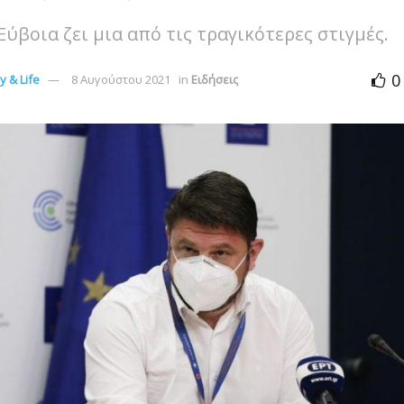
Εύβοια ζει μια από τις τραγικότερες στιγμές.
0
 & Life
8 Αυγούστου 2021
in
Ειδήσεις