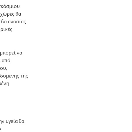
αγκόσμιου
 χώρες θα
εδο ανοσίας
ερικές
 μπορεί να
ι από
ου,
εδομένης της
μένη
ν υγεία θα
ν