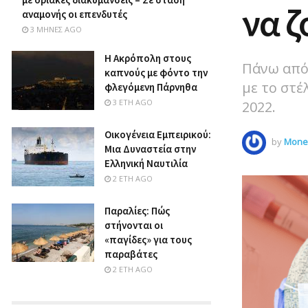
να ζ
αναμονής οι επενδυτές
3 ΜΉΝΕΣ AGO
Η Ακρόπολη στους
Πάνω από
καπνούς με φόντο την
με το στέ
φλεγόμενη Πάρνηθα
3 ΈΤΗ AGO
2022.
Οικογένεια Εμπειρικού:
by
Money
Μια Δυναστεία στην
Ελληνική Ναυτιλία
2 ΈΤΗ AGO
Παραλίες: Πώς
στήνονται οι
«παγίδες» για τους
παραβάτες
2 ΈΤΗ AGO