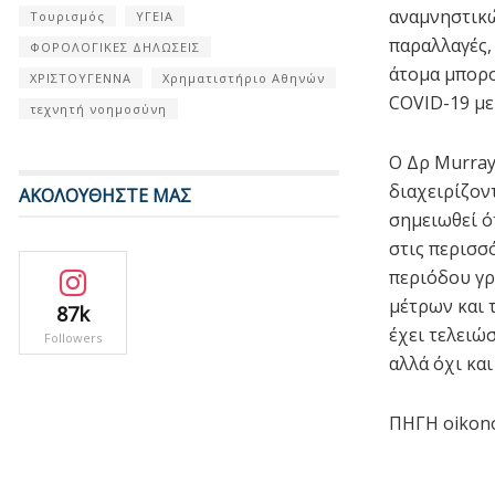
αναμνηστικώ
Τουρισμός
ΥΓΕΙΑ
παραλλαγές,
ΦΟΡΟΛΟΓΙΚΕΣ ΔΗΛΩΣΕΙΣ
άτομα μπορο
ΧΡΙΣΤΟΥΓΕΝΝΑ
Χρηματιστήριο Αθηνών
COVID-19 με
τεχνητή νοημοσύνη
Ο Δρ Murray 
διαχειρίζοντ
ΑΚΟΛΟΥΘΗΣΤΕ ΜΑΣ
σημειωθεί ό
στις περισσ
περιόδου γρ
μέτρων και 
87k
έχει τελειώ
Followers
αλλά όχι και
ΠΗΓΗ oikono