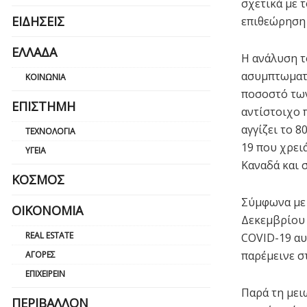
σχετικά με 
ΕΙΔΉΣΕΙΣ
επιθεώρηση T
ΕΛΛΆΔΑ
Η ανάλυση τ
ασυμπτωματι
ΚΟΙΝΩΝΊΑ
ποσοστό των
ΕΠΙΣΤΉΜΗ
αντίστοιχο 
αγγίζει το 
ΤΕΧΝΟΛΟΓΊΑ
19 που χρει
ΥΓΕΊΑ
Καναδά και 
ΚΌΣΜΟΣ
Σύμφωνα με 
ΟΙΚΟΝΟΜΊΑ
Δεκεμβρίου 
REAL ESTATE
COVID-19 αυ
παρέμεινε σ
ΑΓΟΡΈΣ
ΕΠΙΧΕΙΡΕΊΝ
Παρά τη μει
ΠΕΡΙΒΆΛΛΟΝ