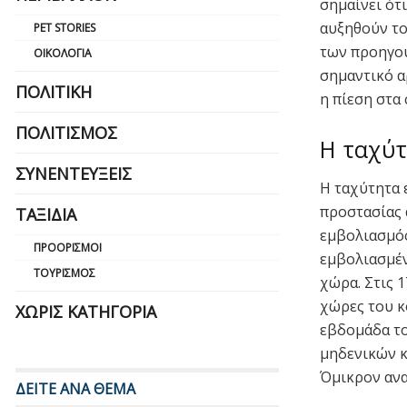
σημαίνει ότ
αυξηθούν το
PET STORIES
των προηγού
ΟΙΚΟΛΟΓΊΑ
σημαντικό α
ΠΟΛΙΤΙΚΉ
η πίεση στα 
ΠΟΛΙΤΙΣΜΌΣ
Η ταχύ
ΣΥΝΕΝΤΕΎΞΕΙΣ
Η ταχύτητα 
προστασίας 
ΤΑΞΊΔΙΑ
εμβολιασμός
ΠΡΟΟΡΙΣΜΟΊ
εμβολιασμέν
ΤΟΥΡΙΣΜΌΣ
χώρα. Στις 
χώρες του κ
ΧΩΡΊΣ ΚΑΤΗΓΟΡΊΑ
εβδομάδα το
μηδενικών κ
Όμικρον ανα
ΔΕΙΤΕ ΑΝΑ ΘΕΜΑ