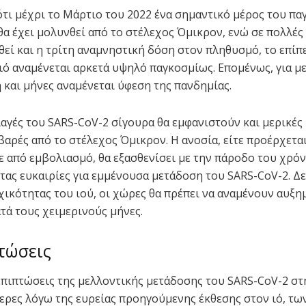
τι μέχρι το Μάρτιο του 2022 ένα σημαντικό μέρος του π
α έχει μολυνθεί από το στέλεχος Όμικρον, ενώ σε πολλές
θεί και η τρίτη αναμνηστική δόση στον πληθυσμό, το επίπ
 ιό αναμένεται αρκετά υψηλό παγκοσμίως. Επομένως, για μ
 και μήνες αναμένεται ύφεση της πανδημίας.
αγές του SARS-CoV-2 σίγουρα θα εμφανιστούν και μερικές
οβαρές από το στέλεχος Όμικρον. Η ανοσία, είτε προέρχετα
ε από εμβολιασμό, θα εξασθενίσει με την πάροδο του χρόν
ας ευκαιρίες για εμμένουσα μετάδοση του SARS-CoV-2. Δ
χικότητας του ιού, οι χώρες θα πρέπει να αναμένουν αυξη
τά τους χειμερινούς μήνες.
τώσεις
επιπτώσεις της μελλοντικής μετάδοσης του SARS-CoV-2 στη
τερες λόγω της ευρείας προηγούμενης έκθεσης στον ιό, τω