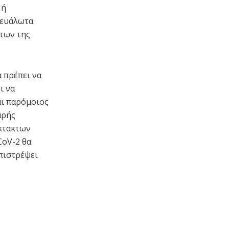
 ή
 ευάλωτα
των της
α πρέπει να
ι να
αι παρόμοιος
αρής
έκτακτων
CoV-2 θα
επιστρέψει