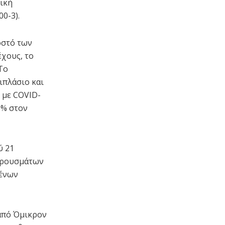
νική
0-3).
οστό των
χους, το
Το
ιπλάσιο και
 με COVID-
0% στον
ύ 21
 κρουσμάτων
μένων
από Όμικρον