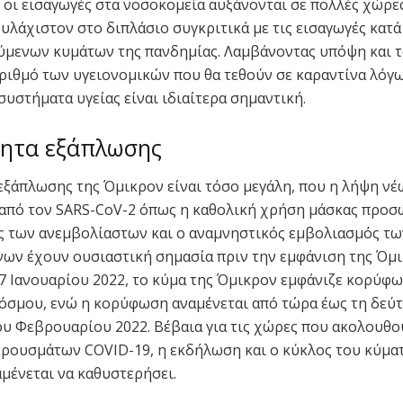
ι οι εισαγωγές στα νοσοκομεία αυξάνονται σε πολλές χώρες
υλάχιστον στο διπλάσιο συγκριτικά με τις εισαγωγές κατά
μενων κυμάτων της πανδημίας. Λαμβάνοντας υπόψη και 
ριθμό των υγειονομικών που θα τεθούν σε καραντίνα λόγ
συστήματα υγείας είναι ιδιαίτερα σημαντική.
τητα εξάπλωσης
εξάπλωσης της Όμικρον είναι τόσο μεγάλη, που η λήψη ν
από τον SARS-CoV-2 όπως η καθολική χρήση μάσκας προσ
 των ανεμβολίαστων και ο αναμνηστικός εμβολιασμός τω
ων έχουν ουσιαστική σημασία πριν την εμφάνιση της Όμ
17 Ιανουαρίου 2022, το κύμα της Όμικρον εμφάνιζε κορύφω
όσμου, ενώ η κορύφωση αναμένεται από τώρα έως τη δεύ
υ Φεβρουαρίου 2022. Βέβαια για τις χώρες που ακολουθο
ρουσμάτων COVID-19, η εκδήλωση και ο κύκλος του κύμα
μένεται να καθυστερήσει.