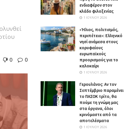
ενδιαφέρον στον
κλάδο φιλοξενίας
1 ΙΟΥΛΊΟΥ 2026
ολυνθεί
«Ήλιος, πολιτισμός,
ρτίου
περιπέτεια»: Ελληνικό
νησί ανάμεσα στους
κορυφαίους
ευρωπαϊκούς
0
0
προορισμούς για το
καλοκαίρι
1 ΙΟΥΛΊΟΥ 2026
Γερουλάνος: Αν τον
Σεπτέμβριο παραμένει
το ΠΑΣΟΚ τρίτο, θα
πούμε τη γνώμη μας
στα όργανα, όλοι
κρινόμαστε από τα
αποτελέσματα
1 ΙΟΥΛΊΟΥ 2026