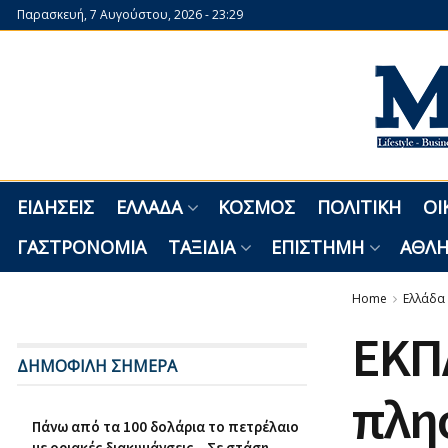
Παρασκευή, 7 Αυγούστου, 2026 - 23:29
ΕΙΔΉΣΕΙΣ
ΕΛΛΆΔΑ
ΚΌΣΜΟΣ
ΠΟΛΙΤΙΚΉ
ΟΙ
ΓΑΣΤΡΟΝΟΜΊΑ
ΤΑΞΊΔΙΑ
ΕΠΙΣΤΉΜΗ
ΑΘΛΗ
Home
Ελλάδα
ΕΚΠΑ
ΔΗΜΟΦΙΛΗ ΣΗΜΕΡΑ
πλησ
Πάνω από τα 100 δολάρια το πετρέλαιο
με οριακές διακυμάνσεις – Σε στάση