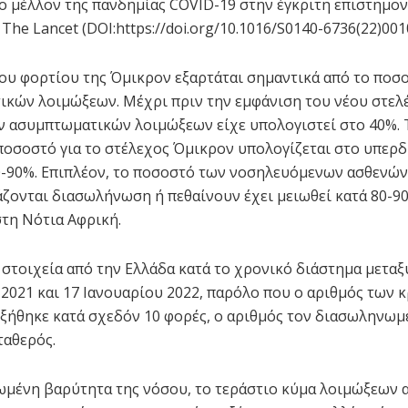
το μέλλον της πανδημίας COVID-19 στην έγκριτη επιστημο
he Lancet (DOI:https://doi.org/10.1016/S0140-6736(22)0010
ου φορτίου της Όμικρον εξαρτάται σημαντικά από το ποσ
κών λοιμώξεων. Μέχρι πριν την εμφάνιση του νέου στελέ
 ασυμπτωματικών λοιμώξεων είχε υπολογιστεί στο 40%. 
ποσοστό για το στέλεχος Όμικρον υπολογίζεται στο υπερδ
80-90%. Επιπλέον, το ποσοστό των νοσηλευόμενων ασθενών
άζονται διασωλήνωση ή πεθαίνουν έχει μειωθεί κατά 80-9
στη Νότια Αφρική.
στοιχεία από την Ελλάδα κατά το χρονικό διάστημα μεταξ
2021 και 17 Ιανουαρίου 2022, παρόλο που ο αριθμός των
ξήθηκε κατά σχεδόν 10 φορές, ο αριθμός τον διασωληνω
ταθερός.
ωμένη βαρύτητα της νόσου, το τεράστιο κύμα λοιμώξεων 