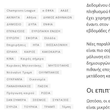
Δεδομένου ό
Champions League
e-ΕΦΚΑ
ΑΑΔΕ
πληθυσμού θ
έχει χορηγη
ΑΚΙΝΗΤΑ
Αθήνα
ΔΗΜΟΣ ΑΘΗΝΑΙΩΝ
έναντι στον
ΔΗΜΟΣΙΟ
ΔΥΠΑ
ΕΝΦΙΑ
εβδομάδες ή
ΕΠΕΝΔΥΣΕΙΣ
ΕΥΡΩΠΑΪΚΗ ΕΝΩΣΗ
ΕΥΡΩΠΗ
ΕΦΟΡΙΑ
Ελλάδα
Νέες παραλλ
Επιχειρήσεις
ΗΠΑ
ΘΕΣΣΑΛΟΝΙΚΗ
είναι πιο σ
ΙΣΡΑΗΛ
ΚΑΙΡΟΣ
ΚΑΚΟΚΑΙΡΙΑ
μόλυνση είτ
ΚΙΝΑ
Καιρός σήμερα
δημιουργώντ
Κυριάκος Μητσοτάκης
ΜΗΤΣΟΤΑΚΗΣ
πιθανής επο
Ντόναλντ Τραμπ
ΟΛΥΜΠΙΑΚΟΣ
μετάδοση κα
ΟΥΚΡΑΝΊΑ
Οικονομία
ΠΑΝΑΘΗΝΑΙΚΟΣ
ΠΑΣΟΚ
Οι επιπ
Πρόγνωση καιρού
ΡΩΣΙΑ
ΣΑΝ ΣΉΜΕΡΑ
ΣΕΙΣΜΟΣ
ΣΥΝΤΑΞΕΙΣ
Ωστόσο, οι 
είναι μικρό
ΣΥΡΙΖΑ
ΤΟΥΡΚΙΑ
ΤΡΑΜΠ
Τέμπη