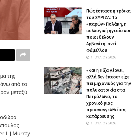
Πώς έσπασε η τρόικα
του ΣΥΡΙΖΑ: Το
«παρών» Πολάκη, η
συλλογική ηγεσία και
ποιοι θέλουν
Αρβανίτη, αντί
Φάμελλου
1 ΙΟΥΛΊΟΥ 2026
«Και η Πίζα γέρνει,
μα της
αλλά δεν έπεσε» είχε
πει μηχανικός για την
πάνω από το
πολυκατοικία στα
κρον μεταξύ
Πετράλωνα, το
χρονικό μιας
προαναγγελθείσας
κατάρρευσης
Θεοδώρα
1 ΙΟΥΛΊΟΥ 2026
όπουλος
r L J Murray