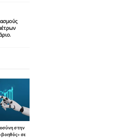
ιασμούς
μέτρων
άριο.
οσύνη στην
 «βοηθός» σε