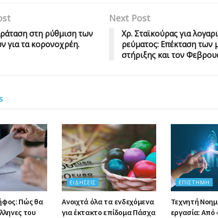
ost
Next Post
ράταση στη ρύθμιση των
Χρ. Σταϊκούρας για λογαρ
ν για τα κορονοχρέη.
ρεύματος: Επέκταση των 
στήριξης και τον Φεβρου
s
ΕΙΔΉΣΕΙΣ
ΕΠΙΣΤΉΜΗ
ήφος: Πώς θα
Ανοιχτά όλα τα ενδεχόμενα
Τεχνητή Νοημ
λληνες του
για έκτακτο επίδομα Πάσχα
εργασία: Από