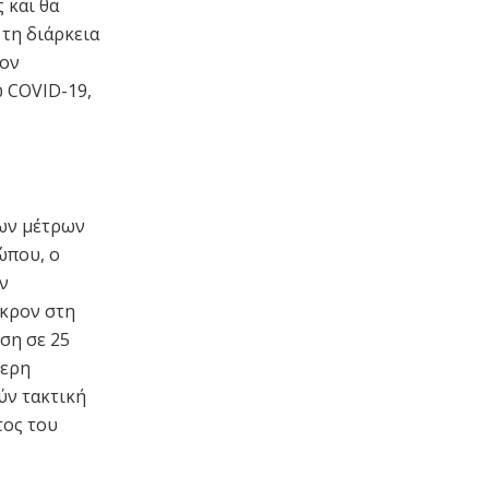
 και θα
 τη διάρκεια
τον
ω COVID-19,
έων μέτρων
ώπου, ο
ν
ικρον στη
ση σε 25
τερη
ύν τακτική
τος του