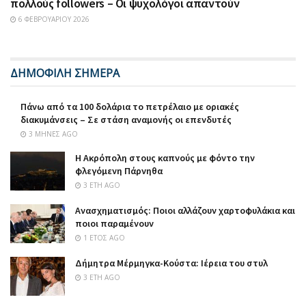
πολλούς followers – Οι ψυχολόγοι απαντούν
6 ΦΕΒΡΟΥΑΡΊΟΥ 2026
ΔΗΜΟΦΙΛΗ ΣΗΜΕΡΑ
Πάνω από τα 100 δολάρια το πετρέλαιο με οριακές
διακυμάνσεις – Σε στάση αναμονής οι επενδυτές
3 ΜΉΝΕΣ AGO
Η Ακρόπολη στους καπνούς με φόντο την
φλεγόμενη Πάρνηθα
3 ΈΤΗ AGO
Ανασχηματισμός: Ποιοι αλλάζουν χαρτοφυλάκια και
ποιοι παραμένουν
1 ΈΤΟΣ AGO
Δήμητρα Μέρμηγκα-Κούστα: Ιέρεια του στυλ
3 ΈΤΗ AGO