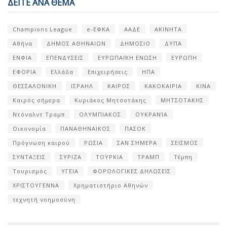
ΔΕΙΤΕ ΑΝΑ ΘΕΜΑ
Champions League
e-ΕΦΚΑ
ΑΑΔΕ
ΑΚΙΝΗΤΑ
Αθήνα
ΔΗΜΟΣ ΑΘΗΝΑΙΩΝ
ΔΗΜΟΣΙΟ
ΔΥΠΑ
ΕΝΦΙΑ
ΕΠΕΝΔΥΣΕΙΣ
ΕΥΡΩΠΑΪΚΗ ΕΝΩΣΗ
ΕΥΡΩΠΗ
ΕΦΟΡΙΑ
Ελλάδα
Επιχειρήσεις
ΗΠΑ
ΘΕΣΣΑΛΟΝΙΚΗ
ΙΣΡΑΗΛ
ΚΑΙΡΟΣ
ΚΑΚΟΚΑΙΡΙΑ
ΚΙΝΑ
Καιρός σήμερα
Κυριάκος Μητσοτάκης
ΜΗΤΣΟΤΑΚΗΣ
Ντόναλντ Τραμπ
ΟΛΥΜΠΙΑΚΟΣ
ΟΥΚΡΑΝΊΑ
Οικονομία
ΠΑΝΑΘΗΝΑΙΚΟΣ
ΠΑΣΟΚ
Πρόγνωση καιρού
ΡΩΣΙΑ
ΣΑΝ ΣΉΜΕΡΑ
ΣΕΙΣΜΟΣ
ΣΥΝΤΑΞΕΙΣ
ΣΥΡΙΖΑ
ΤΟΥΡΚΙΑ
ΤΡΑΜΠ
Τέμπη
Τουρισμός
ΥΓΕΙΑ
ΦΟΡΟΛΟΓΙΚΕΣ ΔΗΛΩΣΕΙΣ
ΧΡΙΣΤΟΥΓΕΝΝΑ
Χρηματιστήριο Αθηνών
τεχνητή νοημοσύνη