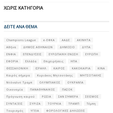
ΧΩΡΊΣ ΚΑΤΗΓΟΡΊΑ
ΔΕΙΤΕ ΑΝΑ ΘΕΜΑ
Champions League
e-ΕΦΚΑ
ΑΑΔΕ
ΑΚΙΝΗΤΑ
Αθήνα
ΔΗΜΟΣ ΑΘΗΝΑΙΩΝ
ΔΗΜΟΣΙΟ
ΔΥΠΑ
ΕΝΦΙΑ
ΕΠΕΝΔΥΣΕΙΣ
ΕΥΡΩΠΑΪΚΗ ΕΝΩΣΗ
ΕΥΡΩΠΗ
ΕΦΟΡΙΑ
Ελλάδα
Επιχειρήσεις
ΗΠΑ
ΘΕΣΣΑΛΟΝΙΚΗ
ΙΣΡΑΗΛ
ΚΑΙΡΟΣ
ΚΑΚΟΚΑΙΡΙΑ
ΚΙΝΑ
Καιρός σήμερα
Κυριάκος Μητσοτάκης
ΜΗΤΣΟΤΑΚΗΣ
Ντόναλντ Τραμπ
ΟΛΥΜΠΙΑΚΟΣ
ΟΥΚΡΑΝΊΑ
Οικονομία
ΠΑΝΑΘΗΝΑΙΚΟΣ
ΠΑΣΟΚ
Πρόγνωση καιρού
ΡΩΣΙΑ
ΣΑΝ ΣΉΜΕΡΑ
ΣΕΙΣΜΟΣ
ΣΥΝΤΑΞΕΙΣ
ΣΥΡΙΖΑ
ΤΟΥΡΚΙΑ
ΤΡΑΜΠ
Τέμπη
Τουρισμός
ΥΓΕΙΑ
ΦΟΡΟΛΟΓΙΚΕΣ ΔΗΛΩΣΕΙΣ