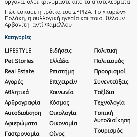
όργανα, όλοι κρινόμαστε από τα αποτελέσματα
Πώς έσπασε η τρόικα του ΣΥΡΙΖΑ: Το «παρών»
Πολάκη, η συλλογική ηγεσία και ποιοι θέλουν
Αρβανίτη, αντί Φάμελλου
Κατηγορίες
LIFESTYLE
Ειδήσεις
Πολιτική
Pet Stories
Ελλάδα
Πολιτισμός
Real Estate
Επιστήμη
Προορισμοί
Αγορές
Επιχειρείν
Συνεντεύξεις
Αθλητικά
Κοινωνία
Ταξίδια
Αρθρογραφία
Κόσμος
Τεχνολογία
Αυτοδιοίκηση
Οικολογία
Τοπική
Αυτοδιοίκηση
Αφιερώματα
Οικονομία
Τουρισμός
Γαστρονομία
Οίνος