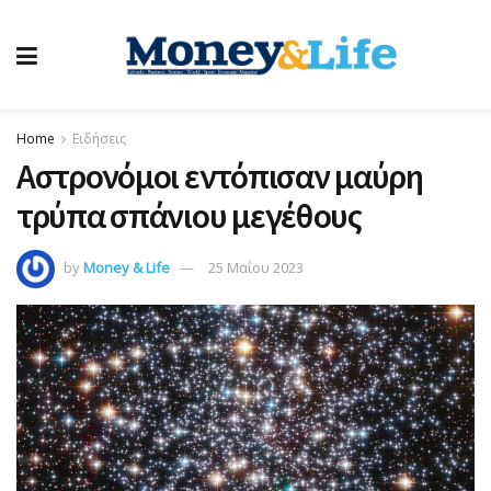
Home
Ειδήσεις
Αστρονόμοι εντόπισαν μαύρη
τρύπα σπάνιου μεγέθους
by
Money & Life
25 Μαΐου 2023