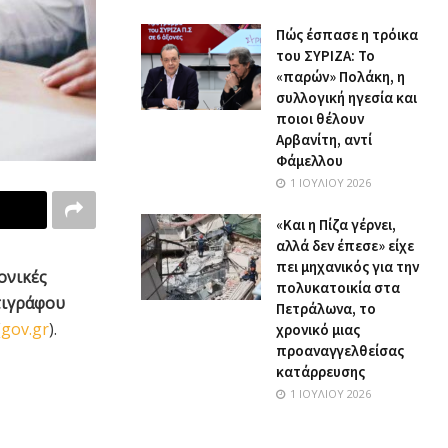
Πώς έσπασε η τρόικα
του ΣΥΡΙΖΑ: Το
«παρών» Πολάκη, η
συλλογική ηγεσία και
ποιοι θέλουν
Αρβανίτη, αντί
Φάμελλου
1 ΙΟΥΛΊΟΥ 2026
«Και η Πίζα γέρνει,
αλλά δεν έπεσε» είχε
πει μηχανικός για την
ονικές
πολυκατοικία στα
τιγράφου
Πετράλωνα, το
(
gov.gr
).
χρονικό μιας
προαναγγελθείσας
κατάρρευσης
1 ΙΟΥΛΊΟΥ 2026