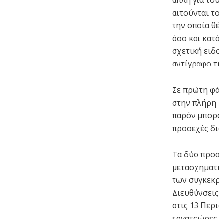
αιτούνται τ
την οποία θ
όσο και κατ
σχετική ειδ
αντίγραφο τ
Σε πρώτη φά
στην πλήρη 
παρόν μπορο
προσεχές δι
Τα δύο προ
μετασχηματ
των συγκεκρ
Διευθύνσει
στις 13 Περ
εργατοώρες 