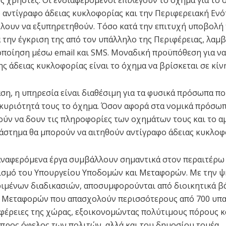
ο αντίγραφο άδειας κυκλοφορίας και την Περιφερειακή Εν
έλουν να εξυπηρετηθούν. Τόσο κατά την επιτυχή υποβολή 
ά την έγκριση της από τον υπάλληλο της Περιφέρειας, λαμ
οποίηση μέσω email και SMS. Μοναδική προϋπόθεση για να
ης άδειας κυκλοφορίας είναι το όχημα να βρίσκεται σε κίν
ση, η υπηρεσία είναι διαθέσιμη για τα φυσικά πρόσωπα π
κυριότητά τους το όχημα. Όσον αφορά στα νομικά πρόσωπ
ύν να δουν τις πληροφορίες των οχημάτων τους και το 
άστημα θα μπορούν να αιτηθούν αντίγραφο άδειας κυκλοφ
αναφερόμενα έργα συμβάλλουν σημαντικά στον περαιτέρω
ισμό του Υπουργείου Υποδομών και Μεταφορών. Με την 
ιμένων διαδικασιών, αποσυμφορούνται από διοικητικά β
ς Μεταφορών που απασχολούν περισσότερους από 700 υπ
ιφέρειες της χώρας, εξοικονομώντας πολύτιμους πόρους κ
προς όφελος των πολιτών, αλλά και του δημοσίου τομέα.