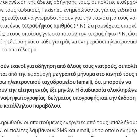
ν ανανέωση της άδειας οδήγησής τους, οι πολίτες εισέρχο
ε τους κωδικούς Taxisnet, ενημερώνονται για τις ειδικότ
 χρειάζεται να γνωμοδοτήσουν για την ικανότητα τους να
ίται ένας
τετραψήφιος αριθμός
(PIN). Στη συνέχεια, επισκ
ύς, στους οποίους γνωστοποιούν τον τετραψήφιο PIN, ώστ
 η εξέταση και ο κάθε γιατρός να ενημερώσει ηλεκτρονικά
 το αποτέλεσμα.
ούν ικανοί για οδήγηση από όλους τους γιατρούς, οι πολί
ται
από την εφαρμογή
με γραπτό μήνυμα στο κινητό τους
έσω ηλεκτρονικού ταχυδρομείου (email), ότι μπορούν να
ν την αίτηση εντός έξι μηνών
.
Η διαδικασία ολοκληρώνε
ύναψη φωτογραφίας, δείγματος υπογραφής και την έκδοση 
υ κατάλληλου παραβόλου.
ηρωθούν οι απαιτούμενες ενέργειες από τους υπαλλήλου
, οι πολίτες λαμβάνουν SMS και email, με το οποίο ενημε