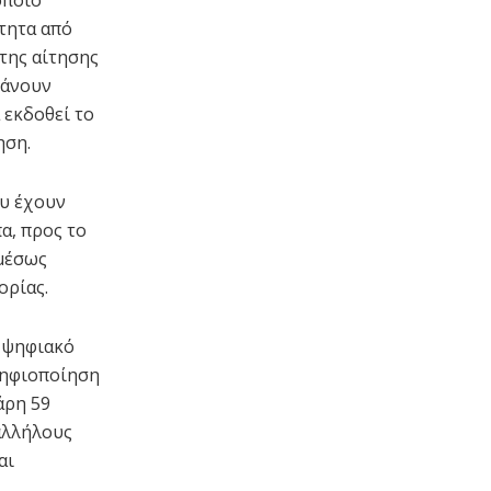
ότητα από
της αίτησης
βάνουν
 εκδοθεί το
ηση.
ου έχουν
α, προς το
αμέσως
ορίας.
 ψηφιακό
ψηφιοποίηση
άρη 59
αλλήλους
αι