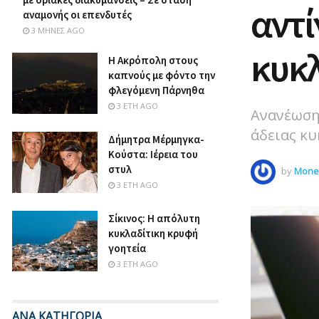
αντί
αναμονής οι επενδυτές
3 ΜΉΝΕΣ AGO
κυκλ
Η Ακρόπολη στους
καπνούς με φόντο την
φλεγόμενη Πάρνηθα
3 ΈΤΗ AGO
Aνανέωση
άδειας κυ
Δήμητρα Μέρμηγκα-
Κούστα: Ιέρεια του
στυλ
by
Money
3 ΈΤΗ AGO
Σίκινος: Η απόλυτη
κυκλαδίτικη κρυφή
γοητεία
3 ΈΤΗ AGO
ΑΝΑ ΚΑΤΗΓΟΡΙΑ