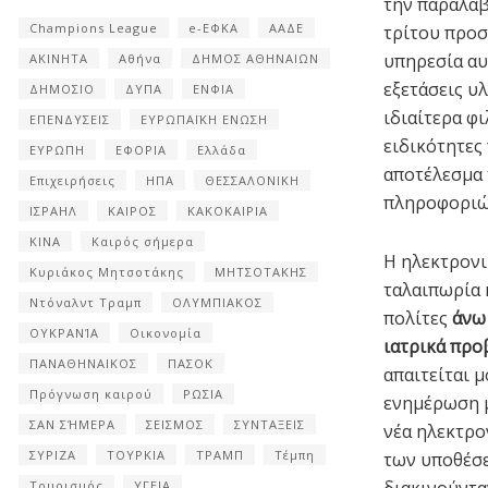
την παραλαβ
Champions League
e-ΕΦΚΑ
ΑΑΔΕ
τρίτου προσ
υπηρεσία αυ
ΑΚΙΝΗΤΑ
Αθήνα
ΔΗΜΟΣ ΑΘΗΝΑΙΩΝ
εξετάσεις υλ
ΔΗΜΟΣΙΟ
ΔΥΠΑ
ΕΝΦΙΑ
ιδιαίτερα φι
ΕΠΕΝΔΥΣΕΙΣ
ΕΥΡΩΠΑΪΚΗ ΕΝΩΣΗ
ειδικότητες
ΕΥΡΩΠΗ
ΕΦΟΡΙΑ
Ελλάδα
αποτέλεσμα 
Επιχειρήσεις
ΗΠΑ
ΘΕΣΣΑΛΟΝΙΚΗ
πληροφοριών
ΙΣΡΑΗΛ
ΚΑΙΡΟΣ
ΚΑΚΟΚΑΙΡΙΑ
ΚΙΝΑ
Καιρός σήμερα
Η ηλεκτρονι
Κυριάκος Μητσοτάκης
ΜΗΤΣΟΤΑΚΗΣ
ταλαιπωρία 
Ντόναλντ Τραμπ
ΟΛΥΜΠΙΑΚΟΣ
πολίτες
άνω 
ΟΥΚΡΑΝΊΑ
Οικονομία
ιατρικά προ
ΠΑΝΑΘΗΝΑΙΚΟΣ
ΠΑΣΟΚ
απαιτείται 
Πρόγνωση καιρού
ΡΩΣΙΑ
ενημέρωση μ
ΣΑΝ ΣΉΜΕΡΑ
ΣΕΙΣΜΟΣ
ΣΥΝΤΑΞΕΙΣ
νέα ηλεκτρο
ΣΥΡΙΖΑ
ΤΟΥΡΚΙΑ
ΤΡΑΜΠ
Τέμπη
των υποθέσε
διακινούντα
Τουρισμός
ΥΓΕΙΑ