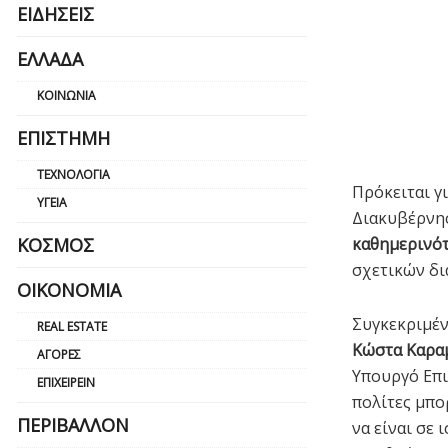
ΕΙΔΉΣΕΙΣ
ΕΛΛΆΔΑ
ΚΟΙΝΩΝΊΑ
ΕΠΙΣΤΉΜΗ
ΤΕΧΝΟΛΟΓΊΑ
Πρόκειται γ
ΥΓΕΊΑ
Διακυβέρνησ
καθημερινό
ΚΌΣΜΟΣ
σχετικών δι
ΟΙΚΟΝΟΜΊΑ
Συγκεκριμέν
REAL ESTATE
Κώστα Καρα
ΑΓΟΡΈΣ
Υπουργό Επι
ΕΠΙΧΕΙΡΕΊΝ
πολίτες μπο
ΠΕΡΙΒΆΛΛΟΝ
να είναι σε