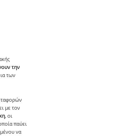
ακής
νουν την
εια των
Μεταφορών
ι με τον
κη
, οι
οποία παύει
ιμένου να