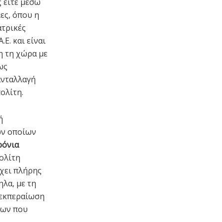
 είτε μέσω
ες, όπου η
ατρικές
Ε. και είναι
η τη χώρα με
ως
ανταλλαγή
ολίτη.
ή
ων οποίων
ρόνια
πολίτη
ρχει πλήρης
ηλα, με τη
ιεκπεραίωση
νων που