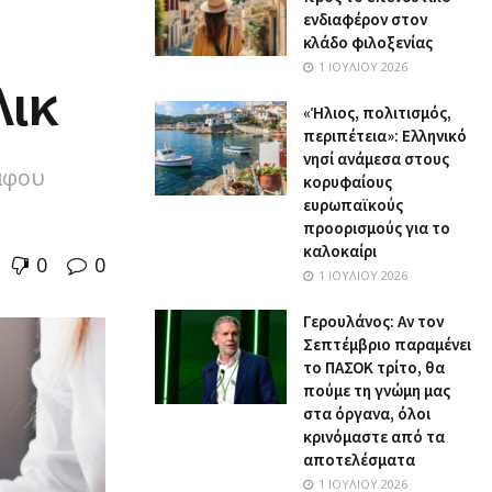
ενδιαφέρον στον
κλάδο φιλοξενίας
1 ΙΟΥΛΊΟΥ 2026
λικ
«Ήλιος, πολιτισμός,
περιπέτεια»: Ελληνικό
νησί ανάμεσα στους
αφου
κορυφαίους
ευρωπαϊκούς
προορισμούς για το
καλοκαίρι
0
0
1 ΙΟΥΛΊΟΥ 2026
Γερουλάνος: Αν τον
Σεπτέμβριο παραμένει
το ΠΑΣΟΚ τρίτο, θα
πούμε τη γνώμη μας
στα όργανα, όλοι
κρινόμαστε από τα
αποτελέσματα
1 ΙΟΥΛΊΟΥ 2026