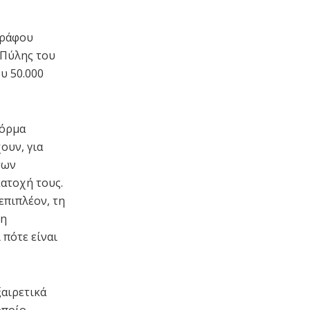
γράφου
 Πύλης του
υ 50.000
φόρμα
χουν, για
των
ατοχή τους.
επιπλέον, τη
λη
 πότε είναι
ξαιρετικά
οποίο