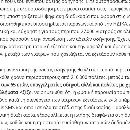
ή του νέου εντύπου άδειας οδήγησης. Είτε αυτοπροσώπως
ώπου με εξουσιοδότηση, είτε μέσω courier στις Περιφέρει
τή υποστηρίζεται.Η ψηφιακή διαδικασία που αφορά στις ι
οποιήθηκε και υποστηρίζεται παραγωγικά από την ΗΔΙΚΑ. Α.
λική και εύχρηστη για τους περίπου 27.000 γιατρούς σε όλ
 που αφορούν στην ανανέωση των αδειών οδήγησης. Έχει 
την αρτιότερη ιατρική εξέταση και την ασφαλή και άμεση 
 μεταξύ των γιατρών που χρειάζεται να εξετάσουν κάθε π
κή ανανέωση της άδειας οδήγησης θα γλιτώσει από περιττ
κάθε χρόνο περισσότερους από 210.000 πολίτες, μεταξύ τ
των 65 ετών, επαγγελματίες οδηγοί, αλλά και πολίτες με χ
βλήματα
. Αξίζει να σημειωθεί ότι η φυσική παρουσία του 
μόνο κατά τη διενέργεια των ιατρικών εξετάσεων, ενώ υπά
ε SMS και email σε όλα τα στάδια της διαδικασίας. Παράλλ
νική διαδικασία, εξασφαλίζεται η πλήρης διαφάνεια στη δ
ων, καθώς και η προστασία ευαίσθητων ιατρικών δεδομέ
ν μέχρι σήμερα με έγγραφα.