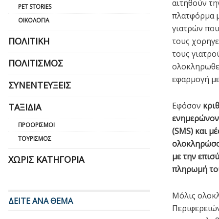
αιτηθούν τη
PET STORIES
πλατφόρμα μ
ΟΙΚΟΛΟΓΊΑ
γιατρών που
ΠΟΛΙΤΙΚΉ
τους χορηγε
τους γιατρο
ΠΟΛΙΤΙΣΜΌΣ
ολοκληρωθεί
εφαρμογή με
ΣΥΝΕΝΤΕΎΞΕΙΣ
Εφόσον
κριθ
ΤΑΞΊΔΙΑ
ενημερώνον
ΠΡΟΟΡΙΣΜΟΊ
(SMS) και μ
ΤΟΥΡΙΣΜΌΣ
ολοκληρώσου
με την επισ
ΧΩΡΊΣ ΚΑΤΗΓΟΡΊΑ
πληρωμή το
Μόλις ολοκλ
ΔΕΙΤΕ ΑΝΑ ΘΕΜΑ
Περιφερειών