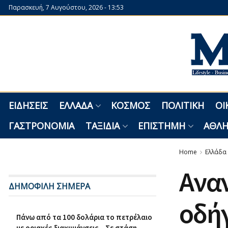
Παρασκευή, 7 Αυγούστου, 2026 - 13:53
ΕΙΔΉΣΕΙΣ
ΕΛΛΆΔΑ
ΚΌΣΜΟΣ
ΠΟΛΙΤΙΚΉ
ΟΙ
ΓΑΣΤΡΟΝΟΜΊΑ
ΤΑΞΊΔΙΑ
ΕΠΙΣΤΉΜΗ
ΑΘΛΗ
Home
Ελλάδα
Aνα
ΔΗΜΟΦΙΛΗ ΣΗΜΕΡΑ
οδή
Πάνω από τα 100 δολάρια το πετρέλαιο
με οριακές διακυμάνσεις – Σε στάση