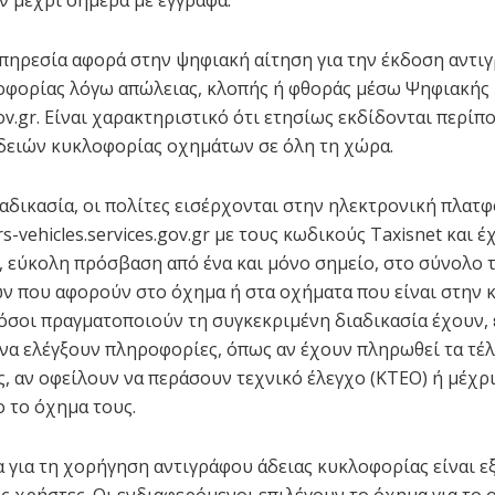
πηρεσία αφορά στην ψηφιακή αίτηση για την έκδοση αντι
οφορίας λόγω απώλειας, κλοπής ή φθοράς μέσω Ψηφιακής
v.gr. Είναι χαρακτηριστικό ότι ετησίως εκδίδονται περίπο
δειών κυκλοφορίας οχημάτων σε όλη τη χώρα.
ιαδικασία, οι πολίτες εισέρχονται στην ηλεκτρονική πλατ
ers-vehicles.services.gov.gr με τους κωδικούς Taxisnet και έ
 εύκολη πρόσβαση από ένα και μόνο σημείο, στο σύνολο 
 που αφορούν στο όχημα ή στα οχήματα που είναι στην κ
 όσοι πραγματοποιούν τη συγκεκριμένη διαδικασία έχουν, 
να ελέγξουν πληροφορίες, όπως αν έχουν πληρωθεί τα τέ
, αν οφείλουν να περάσουν τεχνικό έλεγχο (ΚΤΕΟ) ή μέχρι
 το όχημα τους.
α για τη χορήγηση αντιγράφου άδειας κυκλοφορίας είναι ε
υς χρήστες. Οι ενδιαφερόμενοι επιλέγουν το όχημα για το 