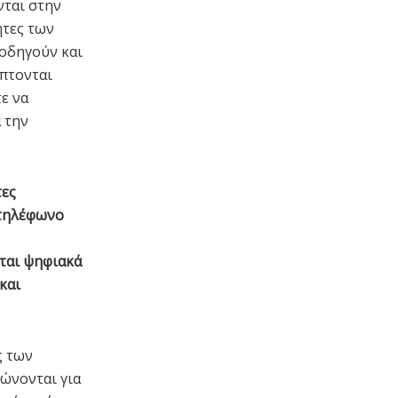
νται στην
ητες των
 οδηγούν και
έπτονται
ε να
 την
τες
 τηλέφωνο
ται ψηφιακά
και
ς των
ρώνονται για