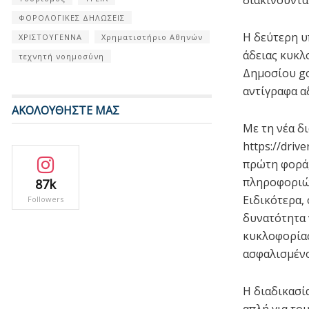
ΦΟΡΟΛΟΓΙΚΕΣ ΔΗΛΩΣΕΙΣ
Η δεύτερη υ
ΧΡΙΣΤΟΥΓΕΝΝΑ
Χρηματιστήριο Αθηνών
άδειας κυκλ
τεχνητή νοημοσύνη
Δημοσίου go
αντίγραφα α
ΑΚΟΛΟΥΘΗΣΤΕ ΜΑΣ
Με τη νέα δ
https://driv
πρώτη φορά,
πληροφοριών
87k
Ειδικότερα,
Followers
δυνατότητα 
κυκλοφορίας
ασφαλισμένο
Η διαδικασί
απλή για το