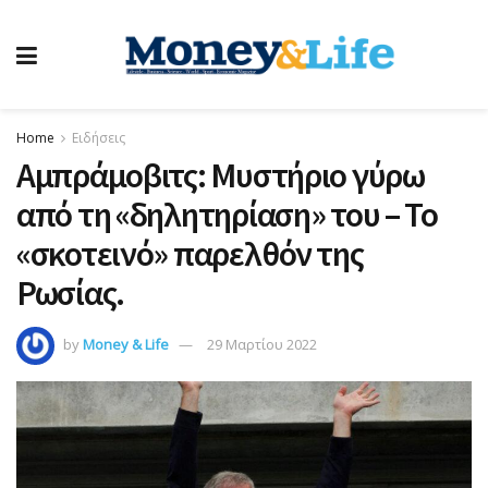
Home
Ειδήσεις
Αμπράμοβιτς: Μυστήριο γύρω
από τη «δηλητηρίαση» του – Το
«σκοτεινό» παρελθόν της
Ρωσίας.
by
Money & Life
29 Μαρτίου 2022