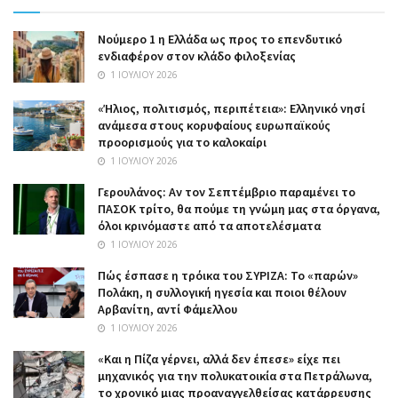
Nούμερο 1 η Ελλάδα ως προς το επενδυτικό
ενδιαφέρον στον κλάδο φιλοξενίας
1 ΙΟΥΛΊΟΥ 2026
«Ήλιος, πολιτισμός, περιπέτεια»: Ελληνικό νησί
ανάμεσα στους κορυφαίους ευρωπαϊκούς
προορισμούς για το καλοκαίρι
1 ΙΟΥΛΊΟΥ 2026
Γερουλάνος: Αν τον Σεπτέμβριο παραμένει το
ΠΑΣΟΚ τρίτο, θα πούμε τη γνώμη μας στα όργανα,
όλοι κρινόμαστε από τα αποτελέσματα
1 ΙΟΥΛΊΟΥ 2026
Πώς έσπασε η τρόικα του ΣΥΡΙΖΑ: Το «παρών»
Πολάκη, η συλλογική ηγεσία και ποιοι θέλουν
Αρβανίτη, αντί Φάμελλου
1 ΙΟΥΛΊΟΥ 2026
«Και η Πίζα γέρνει, αλλά δεν έπεσε» είχε πει
μηχανικός για την πολυκατοικία στα Πετράλωνα,
το χρονικό μιας προαναγγελθείσας κατάρρευσης