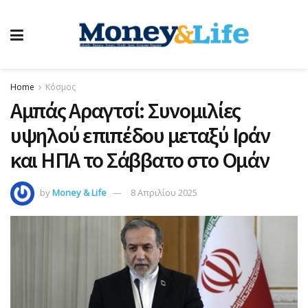
Home
Κόσμος
Αμπάς Αραγτσί: Συνομιλίες
υψηλού επιπέδου μεταξύ Ιράν
και ΗΠΑ το Σάββατο στο Ομάν
by
Money & Life
8 Απριλίου 2025