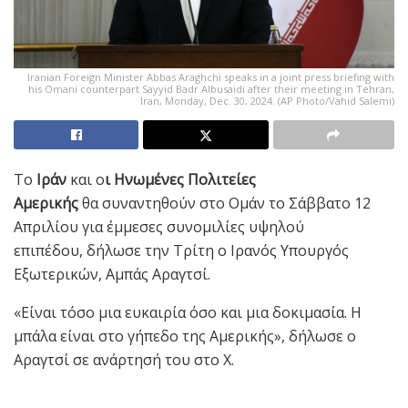
Iranian Foreign Minister Abbas Araghchi speaks in a joint press briefing with
his Omani counterpart Sayyid Badr Albusaidi after their meeting in Tehran,
Iran, Monday, Dec. 30, 2024. (AP Photo/Vahid Salemi)
Το
Ιράν
και ο
ι Ηνωμένες Πολιτείες
Αμερικής
θα συναντηθούν στο Ομάν το Σάββατο 12
Απριλίου για έμμεσες συνομιλίες υψηλού
επιπέδου, δήλωσε την Τρίτη ο Ιρανός Υπουργός
Εξωτερικών, Αμπάς Αραγτσί.
«Είναι τόσο μια ευκαιρία όσο και μια δοκιμασία. Η
μπάλα είναι στο γήπεδο της Αμερικής», δήλωσε ο
Αραγτσί σε ανάρτησή του στο X.