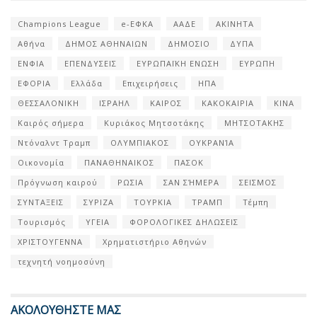
Champions League
e-ΕΦΚΑ
ΑΑΔΕ
ΑΚΙΝΗΤΑ
Αθήνα
ΔΗΜΟΣ ΑΘΗΝΑΙΩΝ
ΔΗΜΟΣΙΟ
ΔΥΠΑ
ΕΝΦΙΑ
ΕΠΕΝΔΥΣΕΙΣ
ΕΥΡΩΠΑΪΚΗ ΕΝΩΣΗ
ΕΥΡΩΠΗ
ΕΦΟΡΙΑ
Ελλάδα
Επιχειρήσεις
ΗΠΑ
ΘΕΣΣΑΛΟΝΙΚΗ
ΙΣΡΑΗΛ
ΚΑΙΡΟΣ
ΚΑΚΟΚΑΙΡΙΑ
ΚΙΝΑ
Καιρός σήμερα
Κυριάκος Μητσοτάκης
ΜΗΤΣΟΤΑΚΗΣ
Ντόναλντ Τραμπ
ΟΛΥΜΠΙΑΚΟΣ
ΟΥΚΡΑΝΊΑ
Οικονομία
ΠΑΝΑΘΗΝΑΙΚΟΣ
ΠΑΣΟΚ
Πρόγνωση καιρού
ΡΩΣΙΑ
ΣΑΝ ΣΉΜΕΡΑ
ΣΕΙΣΜΟΣ
ΣΥΝΤΑΞΕΙΣ
ΣΥΡΙΖΑ
ΤΟΥΡΚΙΑ
ΤΡΑΜΠ
Τέμπη
Τουρισμός
ΥΓΕΙΑ
ΦΟΡΟΛΟΓΙΚΕΣ ΔΗΛΩΣΕΙΣ
ΧΡΙΣΤΟΥΓΕΝΝΑ
Χρηματιστήριο Αθηνών
τεχνητή νοημοσύνη
ΑΚΟΛΟΥΘΗΣΤΕ ΜΑΣ