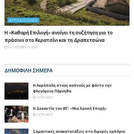
ΑΥΤΟΔΙΟΊΚΗΣΗ
Η «Καθαρή Επιλογή» ανοίγει τη συζήτηση για το
πράσινο στο Κερατσίνι και τη Δραπετσώνα
22 ΟΚΤΩΒΡΊΟΥ 2025
ΔΗΜΟΦΙΛΗ ΣΗΜΕΡΑ
Η Ακρόπολη στους καπνούς με φόντο την
φλεγόμενη Πάρνηθα
3 ΈΤΗ AGO
Η Δεκαετία του 80′: «Μια Χρυσή Εποχή»
2 ΈΤΗ AGO
Σημαντικές ανακατατάξεις στο διμερές εμπόριο