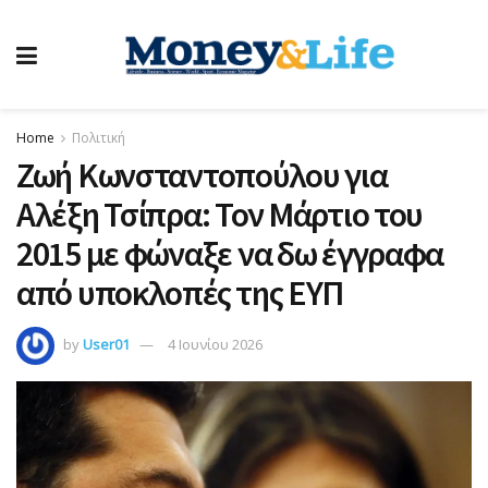
Home
Πολιτική
Ζωή Κωνσταντοπούλου για
Αλέξη Τσίπρα: Τον Μάρτιο του
2015 με φώναξε να δω έγγραφα
από υποκλοπές της ΕΥΠ
by
User01
4 Ιουνίου 2026