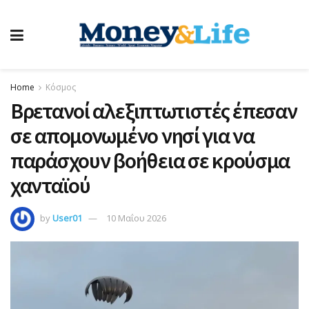
Home
Κόσμος
Βρετανοί αλεξιπτωτιστές έπεσαν
σε απομονωμένο νησί για να
παράσχουν βοήθεια σε κρούσμα
χανταϊού
by
User01
10 Μαΐου 2026