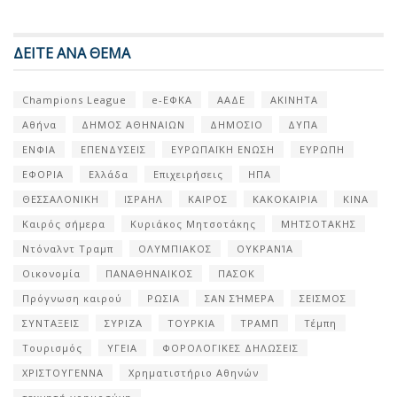
ΔΕΙΤΕ ΑΝΑ ΘΕΜΑ
Champions League
e-ΕΦΚΑ
ΑΑΔΕ
ΑΚΙΝΗΤΑ
Αθήνα
ΔΗΜΟΣ ΑΘΗΝΑΙΩΝ
ΔΗΜΟΣΙΟ
ΔΥΠΑ
ΕΝΦΙΑ
ΕΠΕΝΔΥΣΕΙΣ
ΕΥΡΩΠΑΪΚΗ ΕΝΩΣΗ
ΕΥΡΩΠΗ
ΕΦΟΡΙΑ
Ελλάδα
Επιχειρήσεις
ΗΠΑ
ΘΕΣΣΑΛΟΝΙΚΗ
ΙΣΡΑΗΛ
ΚΑΙΡΟΣ
ΚΑΚΟΚΑΙΡΙΑ
ΚΙΝΑ
Καιρός σήμερα
Κυριάκος Μητσοτάκης
ΜΗΤΣΟΤΑΚΗΣ
Ντόναλντ Τραμπ
ΟΛΥΜΠΙΑΚΟΣ
ΟΥΚΡΑΝΊΑ
Οικονομία
ΠΑΝΑΘΗΝΑΙΚΟΣ
ΠΑΣΟΚ
Πρόγνωση καιρού
ΡΩΣΙΑ
ΣΑΝ ΣΉΜΕΡΑ
ΣΕΙΣΜΟΣ
ΣΥΝΤΑΞΕΙΣ
ΣΥΡΙΖΑ
ΤΟΥΡΚΙΑ
ΤΡΑΜΠ
Τέμπη
Τουρισμός
ΥΓΕΙΑ
ΦΟΡΟΛΟΓΙΚΕΣ ΔΗΛΩΣΕΙΣ
ΧΡΙΣΤΟΥΓΕΝΝΑ
Χρηματιστήριο Αθηνών