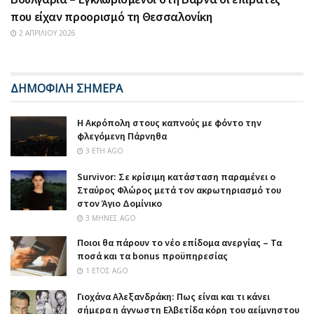
που είχαν προορισμό τη Θεσσαλονίκη
2 ΑΠΡΙΛΊΟΥ 2026
ΔΗΜΟΦΙΛΗ ΣΗΜΕΡΑ
Η Ακρόπολη στους καπνούς με φόντο την
φλεγόμενη Πάρνηθα
3 ΈΤΗ AGO
Survivor: Σε κρίσιμη κατάσταση παραμένει ο
Σταύρος Φλώρος μετά τον ακρωτηριασμό του
στον Άγιο Δομίνικο
3 ΜΉΝΕΣ AGO
Ποιοι θα πάρουν το νέο επίδομα ανεργίας – Τα
ποσά και τα bonus προϋπηρεσίας
1 ΈΤΟΣ AGO
Γιοχάνα Αλεξανδράκη: Πως είναι και τι κάνει
σήμερα η άγνωστη Ελβετίδα κόρη του αείμνηστου