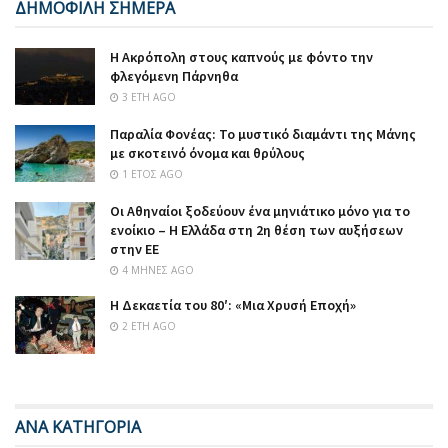
ΔΗΜΟΦΙΛΗ ΣΗΜΕΡΑ
Η Ακρόπολη στους καπνούς με φόντο την
φλεγόμενη Πάρνηθα
3 ΈΤΗ AGO
Παραλία Φονέας: Το μυστικό διαμάντι της Μάνης
με σκοτεινό όνομα και θρύλους
1 ΈΤΟΣ AGO
Οι Αθηναίοι ξοδεύουν ένα μηνιάτικο μόνο για το
ενοίκιο – Η Ελλάδα στη 2η θέση των αυξήσεων
στην ΕΕ
4 ΜΉΝΕΣ AGO
Η Δεκαετία του 80′: «Μια Χρυσή Εποχή»
2 ΈΤΗ AGO
ΑΝΑ ΚΑΤΗΓΟΡΙΑ