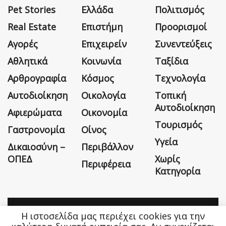
Pet Stories
Ελλάδα
Πολιτισμός
Real Estate
Επιστήμη
Προορισμοί
Αγορές
Επιχειρείν
Συνεντεύξεις
Αθλητικά
Κοινωνία
Ταξίδια
Αρθρογραφία
Κόσμος
Τεχνολογία
Αυτοδιοίκηση
Οικολογία
Τοπική
Αυτοδιοίκηση
Αφιερώματα
Οικονομία
Τουρισμός
Γαστρονομία
Οίνος
Υγεία
Δικαιοσύνη –
Περιβάλλον
ΟΠΕΔ
Χωρίς
Περιφέρεια
Κατηγορία
Η ιστοσελίδα μας περιέχει cookies για την
Η εταιρεία
Όροι Χρήσης
Επικοινωνία