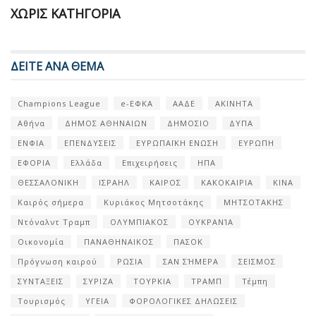
ΧΩΡΊΣ ΚΑΤΗΓΟΡΊΑ
ΔΕΙΤΕ ΑΝΑ ΘΕΜΑ
Champions League
e-ΕΦΚΑ
ΑΑΔΕ
ΑΚΙΝΗΤΑ
Αθήνα
ΔΗΜΟΣ ΑΘΗΝΑΙΩΝ
ΔΗΜΟΣΙΟ
ΔΥΠΑ
ΕΝΦΙΑ
ΕΠΕΝΔΥΣΕΙΣ
ΕΥΡΩΠΑΪΚΗ ΕΝΩΣΗ
ΕΥΡΩΠΗ
ΕΦΟΡΙΑ
Ελλάδα
Επιχειρήσεις
ΗΠΑ
ΘΕΣΣΑΛΟΝΙΚΗ
ΙΣΡΑΗΛ
ΚΑΙΡΟΣ
ΚΑΚΟΚΑΙΡΙΑ
ΚΙΝΑ
Καιρός σήμερα
Κυριάκος Μητσοτάκης
ΜΗΤΣΟΤΑΚΗΣ
Ντόναλντ Τραμπ
ΟΛΥΜΠΙΑΚΟΣ
ΟΥΚΡΑΝΊΑ
Οικονομία
ΠΑΝΑΘΗΝΑΙΚΟΣ
ΠΑΣΟΚ
Πρόγνωση καιρού
ΡΩΣΙΑ
ΣΑΝ ΣΉΜΕΡΑ
ΣΕΙΣΜΟΣ
ΣΥΝΤΑΞΕΙΣ
ΣΥΡΙΖΑ
ΤΟΥΡΚΙΑ
ΤΡΑΜΠ
Τέμπη
Τουρισμός
ΥΓΕΙΑ
ΦΟΡΟΛΟΓΙΚΕΣ ΔΗΛΩΣΕΙΣ