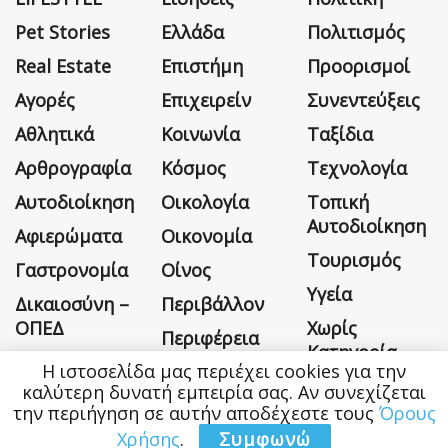
Pet Stories
Ελλάδα
Πολιτισμός
Real Estate
Επιστήμη
Προορισμοί
Αγορές
Επιχειρείν
Συνεντεύξεις
Αθλητικά
Κοινωνία
Ταξίδια
Αρθρογραφία
Κόσμος
Τεχνολογία
Αυτοδιοίκηση
Οικολογία
Τοπική
Αυτοδιοίκηση
Αφιερώματα
Οικονομία
Τουρισμός
Γαστρονομία
Οίνος
Υγεία
Δικαιοσύνη –
Περιβάλλον
ΟΠΕΔ
Χωρίς
Περιφέρεια
Κατηγορία
Η ιστοσελίδα μας περιέχει cookies για την
καλύτερη δυνατή εμπειρία σας. Αν συνεχίζεται
την περιήγηση σε αυτήν αποδέχεστε τους
Όρους
Χρήσης
.
Συμφωνώ