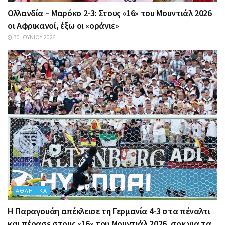
Ολλανδία – Μαρόκο 2-3: Στους «16» του Μουντιάλ 2026
οι Αφρικανοί, έξω οι «οράνιε»
30 ΙΟΥΝΊΟΥ 2026
ΑΘΛΗΤΙΚΆ
Η Παραγουάη απέκλεισε τη Γερμανία 4-3 στα πέναλτι
και πέρασε στους «16» του Μουντιάλ 2026, σοκ για τα