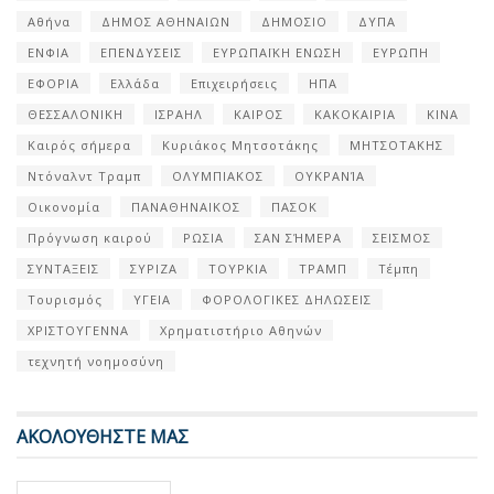
Αθήνα
ΔΗΜΟΣ ΑΘΗΝΑΙΩΝ
ΔΗΜΟΣΙΟ
ΔΥΠΑ
ΕΝΦΙΑ
ΕΠΕΝΔΥΣΕΙΣ
ΕΥΡΩΠΑΪΚΗ ΕΝΩΣΗ
ΕΥΡΩΠΗ
ΕΦΟΡΙΑ
Ελλάδα
Επιχειρήσεις
ΗΠΑ
ΘΕΣΣΑΛΟΝΙΚΗ
ΙΣΡΑΗΛ
ΚΑΙΡΟΣ
ΚΑΚΟΚΑΙΡΙΑ
ΚΙΝΑ
Καιρός σήμερα
Κυριάκος Μητσοτάκης
ΜΗΤΣΟΤΑΚΗΣ
Ντόναλντ Τραμπ
ΟΛΥΜΠΙΑΚΟΣ
ΟΥΚΡΑΝΊΑ
Οικονομία
ΠΑΝΑΘΗΝΑΙΚΟΣ
ΠΑΣΟΚ
Πρόγνωση καιρού
ΡΩΣΙΑ
ΣΑΝ ΣΉΜΕΡΑ
ΣΕΙΣΜΟΣ
ΣΥΝΤΑΞΕΙΣ
ΣΥΡΙΖΑ
ΤΟΥΡΚΙΑ
ΤΡΑΜΠ
Τέμπη
Τουρισμός
ΥΓΕΙΑ
ΦΟΡΟΛΟΓΙΚΕΣ ΔΗΛΩΣΕΙΣ
ΧΡΙΣΤΟΥΓΕΝΝΑ
Χρηματιστήριο Αθηνών
τεχνητή νοημοσύνη
ΑΚΟΛΟΥΘΗΣΤΕ ΜΑΣ