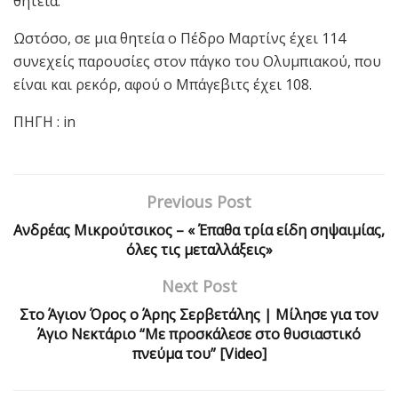
θητεία.
Ωστόσο, σε μια θητεία ο Πέδρο Μαρτίνς έχει 114
συνεχείς παρουσίες στον πάγκο του Ολυμπιακού, που
είναι και ρεκόρ, αφού ο Μπάγεβιτς έχει 108.
ΠΗΓΗ : in
Previous Post
Ανδρέας Μικρούτσικος – « Έπαθα τρία είδη σηψαιμίας,
όλες τις μεταλλάξεις»
Next Post
Στο Άγιον Όρος ο Άρης Σερβετάλης | Μίλησε για τον
Άγιο Νεκτάριο “Με προσκάλεσε στο θυσιαστικό
πνεύμα του” [Video]