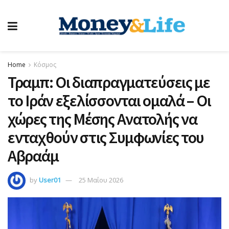
Home
Κόσμος
Τραμπ: Οι διαπραγματεύσεις με
το Ιράν εξελίσσονται ομαλά – Οι
χώρες της Μέσης Ανατολής να
ενταχθούν στις Συμφωνίες του
Αβραάμ
by
User01
25 Μαΐου 2026