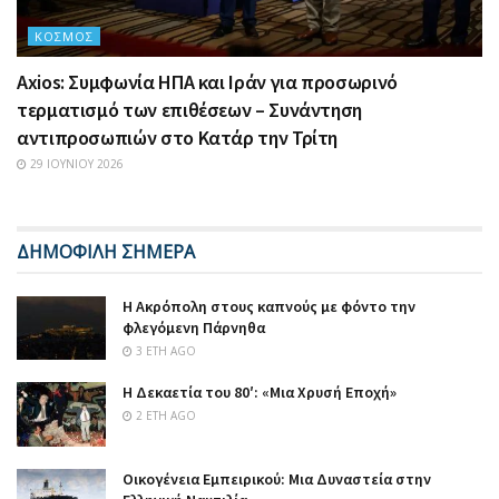
ΚΌΣΜΟΣ
Axios: Συμφωνία ΗΠΑ και Ιράν για προσωρινό
τερματισμό των επιθέσεων – Συνάντηση
αντιπροσωπιών στο Κατάρ την Τρίτη
29 ΙΟΥΝΊΟΥ 2026
ΔΗΜΟΦΙΛΗ ΣΗΜΕΡΑ
Η Ακρόπολη στους καπνούς με φόντο την
φλεγόμενη Πάρνηθα
3 ΈΤΗ AGO
Η Δεκαετία του 80′: «Μια Χρυσή Εποχή»
2 ΈΤΗ AGO
Οικογένεια Εμπειρικού: Μια Δυναστεία στην