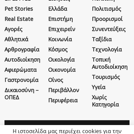
Pet Stories
Ελλάδα
Πολιτισμός
Real Estate
Επιστήμη
Προορισμοί
Αγορές
Επιχειρείν
Συνεντεύξεις
Αθλητικά
Κοινωνία
Ταξίδια
Αρθρογραφία
Κόσμος
Τεχνολογία
Αυτοδιοίκηση
Οικολογία
Τοπική
Αυτοδιοίκηση
Αφιερώματα
Οικονομία
Τουρισμός
Γαστρονομία
Οίνος
Υγεία
Δικαιοσύνη –
Περιβάλλον
ΟΠΕΔ
Χωρίς
Περιφέρεια
Κατηγορία
Η ιστοσελίδα μας περιέχει cookies για την
Η εταιρεία
Όροι Χρήσης
Επικοινωνία