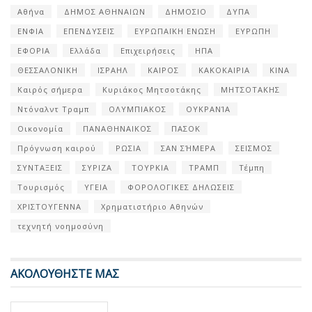
Αθήνα
ΔΗΜΟΣ ΑΘΗΝΑΙΩΝ
ΔΗΜΟΣΙΟ
ΔΥΠΑ
ΕΝΦΙΑ
ΕΠΕΝΔΥΣΕΙΣ
ΕΥΡΩΠΑΪΚΗ ΕΝΩΣΗ
ΕΥΡΩΠΗ
ΕΦΟΡΙΑ
Ελλάδα
Επιχειρήσεις
ΗΠΑ
ΘΕΣΣΑΛΟΝΙΚΗ
ΙΣΡΑΗΛ
ΚΑΙΡΟΣ
ΚΑΚΟΚΑΙΡΙΑ
ΚΙΝΑ
Καιρός σήμερα
Κυριάκος Μητσοτάκης
ΜΗΤΣΟΤΑΚΗΣ
Ντόναλντ Τραμπ
ΟΛΥΜΠΙΑΚΟΣ
ΟΥΚΡΑΝΊΑ
Οικονομία
ΠΑΝΑΘΗΝΑΙΚΟΣ
ΠΑΣΟΚ
Πρόγνωση καιρού
ΡΩΣΙΑ
ΣΑΝ ΣΉΜΕΡΑ
ΣΕΙΣΜΟΣ
ΣΥΝΤΑΞΕΙΣ
ΣΥΡΙΖΑ
ΤΟΥΡΚΙΑ
ΤΡΑΜΠ
Τέμπη
Τουρισμός
ΥΓΕΙΑ
ΦΟΡΟΛΟΓΙΚΕΣ ΔΗΛΩΣΕΙΣ
ΧΡΙΣΤΟΥΓΕΝΝΑ
Χρηματιστήριο Αθηνών
τεχνητή νοημοσύνη
ΑΚΟΛΟΥΘΗΣΤΕ ΜΑΣ