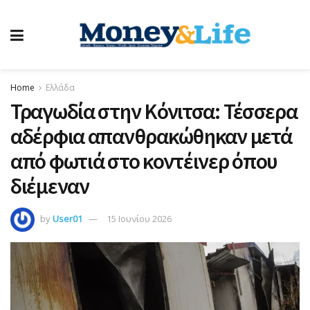
Home
Ελλάδα
Τραγωδία στην Κόνιτσα: Τέσσερα
αδέρφια απανθρακώθηκαν μετά
από φωτιά στο κοντέινερ όπου
διέμεναν
by
User01
15 Ιουνίου 2026