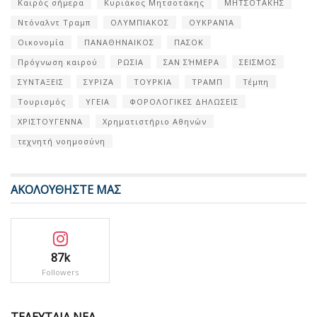
Καιρός σήμερα
Κυριάκος Μητσοτάκης
ΜΗΤΣΟΤΑΚΗΣ
Ντόναλντ Τραμπ
ΟΛΥΜΠΙΑΚΟΣ
ΟΥΚΡΑΝΊΑ
Οικονομία
ΠΑΝΑΘΗΝΑΙΚΟΣ
ΠΑΣΟΚ
Πρόγνωση καιρού
ΡΩΣΙΑ
ΣΑΝ ΣΉΜΕΡΑ
ΣΕΙΣΜΟΣ
ΣΥΝΤΑΞΕΙΣ
ΣΥΡΙΖΑ
ΤΟΥΡΚΙΑ
ΤΡΑΜΠ
Τέμπη
Τουρισμός
ΥΓΕΙΑ
ΦΟΡΟΛΟΓΙΚΕΣ ΔΗΛΩΣΕΙΣ
ΧΡΙΣΤΟΥΓΕΝΝΑ
Χρηματιστήριο Αθηνών
τεχνητή νοημοσύνη
ΑΚΟΛΟΥΘΗΣΤΕ ΜΑΣ
87k
Followers
ΤΕΛΕΥΤΑΙΑ ΝΕΑ