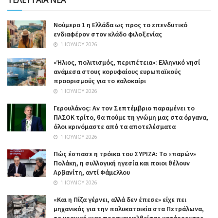
Nούμερο 1 η Ελλάδα ως προς το επενδυτικό
ενδιαφέρον στον κλάδο φιλοξενίας
1 ΙΟΥΛΊΟΥ 2026
«Ήλιος, πολιτισμός, περιπέτεια»: Ελληνικό νησί
ανάμεσα στους κορυφαίους ευρωπαϊκούς
προορισμούς για το καλοκαίρι
1 ΙΟΥΛΊΟΥ 2026
Γερουλάνος: Αν τον Σεπτέμβριο παραμένει το
ΠΑΣΟΚ τρίτο, θα πούμε τη γνώμη μας στα όργανα,
όλοι κρινόμαστε από τα αποτελέσματα
1 ΙΟΥΛΊΟΥ 2026
Πώς έσπασε η τρόικα του ΣΥΡΙΖΑ: Το «παρών»
Πολάκη, η συλλογική ηγεσία και ποιοι θέλουν
Αρβανίτη, αντί Φάμελλου
1 ΙΟΥΛΊΟΥ 2026
«Και η Πίζα γέρνει, αλλά δεν έπεσε» είχε πει
μηχανικός για την πολυκατοικία στα Πετράλωνα,
το χρονικό μιας προαναγγελθείσας κατάρρευσης