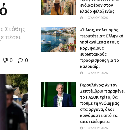
ό
ενδιαφέρον στον
κλάδο φιλοξενίας
1 ΙΟΥΛΊΟΥ 2026
ης Στάθης
«Ήλιος, πολιτισμός,
χε πέσει
περιπέτεια»: Ελληνικό
νησί ανάμεσα στους
κορυφαίους
ευρωπαϊκούς
0
0
προορισμούς για το
καλοκαίρι
1 ΙΟΥΛΊΟΥ 2026
Γερουλάνος: Αν τον
Σεπτέμβριο παραμένει
το ΠΑΣΟΚ τρίτο, θα
πούμε τη γνώμη μας
στα όργανα, όλοι
κρινόμαστε από τα
αποτελέσματα
1 ΙΟΥΛΊΟΥ 2026