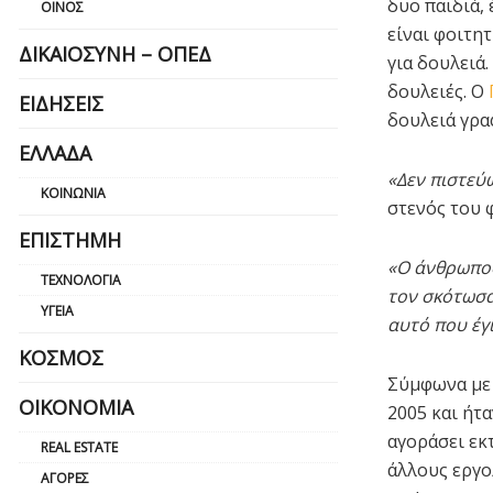
δυο παιδιά,
ΟΊΝΟΣ
είναι φοιτη
ΔΙΚΑΙΟΣΎΝΗ – ΟΠΕΔ
για δουλειά
δουλειές. Ο
ΕΙΔΉΣΕΙΣ
δουλειά γρα
ΕΛΛΆΔΑ
«Δεν πιστεύ
ΚΟΙΝΩΝΊΑ
στενός του 
ΕΠΙΣΤΉΜΗ
«Ο άνθρωπος
ΤΕΧΝΟΛΟΓΊΑ
τον σκότωσα
ΥΓΕΊΑ
αυτό που έγι
ΚΌΣΜΟΣ
Σύμφωνα με 
ΟΙΚΟΝΟΜΊΑ
2005 και ήτ
αγοράσει εκτ
REAL ESTATE
άλλους εργο
ΑΓΟΡΈΣ