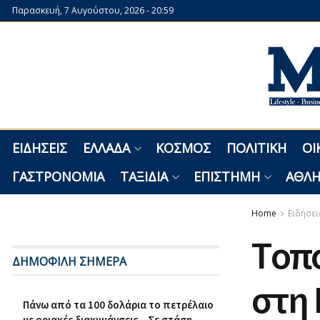
Παρασκευή, 7 Αυγούστου, 2026 - 20:59
ΕΙΔΉΣΕΙΣ
ΕΛΛΆΔΑ
ΚΌΣΜΟΣ
ΠΟΛΙΤΙΚΉ
ΟΙ
ΓΑΣΤΡΟΝΟΜΊΑ
ΤΑΞΊΔΙΑ
ΕΠΙΣΤΉΜΗ
ΑΘΛΗ
Home
Ειδήσει
Tοπ
ΔΗΜΟΦΙΛΗ ΣΗΜΕΡΑ
στη 
Πάνω από τα 100 δολάρια το πετρέλαιο
με οριακές διακυμάνσεις – Σε στάση