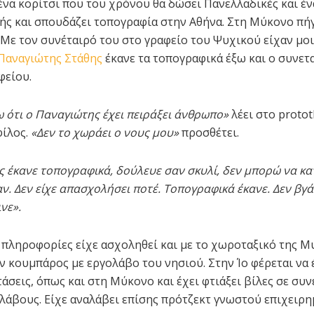
 ένα κορίτσι που του χρόνου θα δώσει Πανελλαδικές και έν
τής και σπουδάζει τοπογραφία στην Αθήνα. Στη Μύκονο πή
. Με τον συνέταιρό του στο γραφείο του Ψυχικού είχαν μοι
Παναγιώτης Στάθης
έκανε τα τοπογραφικά έξω και ο συνετ
φείου.
ω ότι ο Παναγιώτης έχει πειράξει άνθρωπο»
λέει στο proto
φίλος.
«Δεν το χωράει ο νους μου»
προσθέτει.
 έκανε τοπογραφικά, δούλευε σαν σκυλί, δεν μπορώ να κα
ν. Δεν είχε απασχολήσει ποτέ. Τοπογραφικά έκανε. Δεν βγά
νε».
πληροφορίες είχε ασχοληθεί και με το χωροταξικό της Μ
αν κουμπάρος με εργολάβο του νησιού. Στην Ίο φέρεται να 
άσεις, όπως και στη Μύκονο και έχει φτιάξει βίλες σε συν
λάβους. Είχε αναλάβει επίσης πρότζεκτ γνωστού επιχειρη