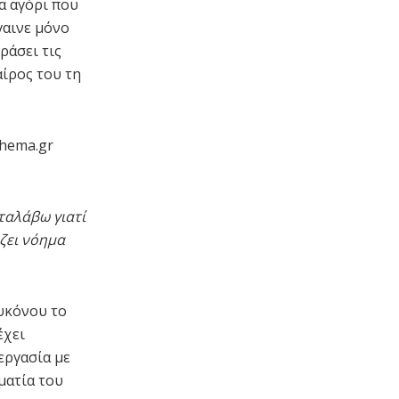
α αγόρι που
γαινε μόνο
ράσει τις
αίρος του τη
thema.gr
ταλάβω γιατί
ζει νόημα
υκόνου το
έχει
εργασία με
ματία του