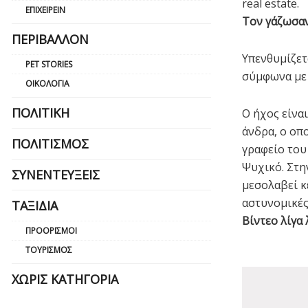
real estate.
ΕΠΙΧΕΙΡΕΊΝ
Τον γάζωσαν
ΠΕΡΙΒΆΛΛΟΝ
Υπενθυμίζετ
PET STORIES
σύμφωνα με 
ΟΙΚΟΛΟΓΊΑ
ΠΟΛΙΤΙΚΉ
Ο ήχος είνα
άνδρα, ο οπ
ΠΟΛΙΤΙΣΜΌΣ
γραφείο του
Ψυχικό. Στη
ΣΥΝΕΝΤΕΎΞΕΙΣ
μεσολαβεί κ
αστυνομικές
ΤΑΞΊΔΙΑ
Βίντεο λίγα 
ΠΡΟΟΡΙΣΜΟΊ
ΤΟΥΡΙΣΜΌΣ
ΧΩΡΊΣ ΚΑΤΗΓΟΡΊΑ