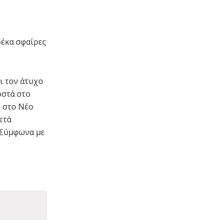
δέκα σφαίρες
ι τον άτυχο
οστά στο
 στο Νέο
ετά
. Σύμφωνα με