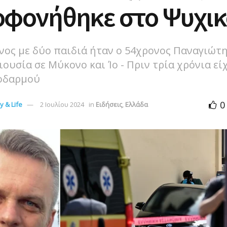
οφονήθηκε στο Ψυχικ
νος με δύο παιδιά ήταν ο 54χρονος Παναγιώτ
ριουσία σε Μύκονο και Ίο - Πριν τρία χρόνια εί
οδαρμού
0
 & Life
2 Ιουλίου 2024
in
Ειδήσεις
,
Ελλάδα