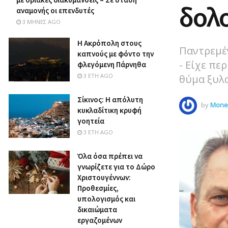
δολ
αναμονής οι επενδυτές
3 ΜΉΝΕΣ AGO
Η Ακρόπολη στους
Παντρεμέ
καπνούς με φόντο την
- Είχε πε
φλεγόμενη Πάρνηθα
3 ΈΤΗ AGO
θύμα ξυλ
Σίκινος: Η απόλυτη
by
Money
κυκλαδίτικη κρυφή
γοητεία
3 ΈΤΗ AGO
Όλα όσα πρέπει να
γνωρίζετε για το Δώρο
Χριστουγέννων:
Προθεσμίες,
υπολογισμός και
δικαιώματα
εργαζομένων