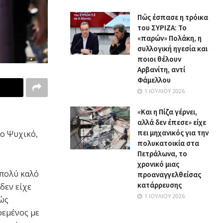
Πώς έσπασε η τρόικα
του ΣΥΡΙΖΑ: Το
«παρών» Πολάκη, η
συλλογική ηγεσία και
ποιοι θέλουν
Αρβανίτη, αντί
Φάμελλου
1 ΙΟΥΛΊΟΥ 2026
«Και η Πίζα γέρνει,
αλλά δεν έπεσε» είχε
πει μηχανικός για την
ο Ψυχικό,
πολυκατοικία στα
Πετράλωνα, το
χρονικό μιας
 πολύ καλό
προαναγγελθείσας
κατάρρευσης
δεν είχε
1 ΙΟΥΛΊΟΥ 2026
θώς
ρεμένος με