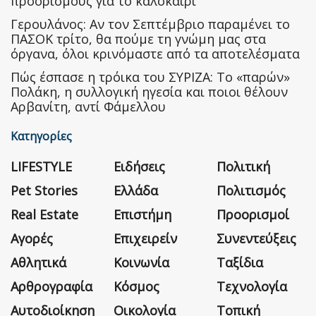
προορισμούς για το καλοκαίρι
Γερουλάνος: Αν τον Σεπτέμβριο παραμένει το
ΠΑΣΟΚ τρίτο, θα πούμε τη γνώμη μας στα
όργανα, όλοι κρινόμαστε από τα αποτελέσματα
Πώς έσπασε η τρόικα του ΣΥΡΙΖΑ: Το «παρών»
Πολάκη, η συλλογική ηγεσία και ποιοι θέλουν
Αρβανίτη, αντί Φάμελλου
Κατηγορίες
LIFESTYLE
Ειδήσεις
Πολιτική
Pet Stories
Ελλάδα
Πολιτισμός
Real Estate
Επιστήμη
Προορισμοί
Αγορές
Επιχειρείν
Συνεντεύξεις
Αθλητικά
Κοινωνία
Ταξίδια
Αρθρογραφία
Κόσμος
Τεχνολογία
Αυτοδιοίκηση
Οικολογία
Τοπική