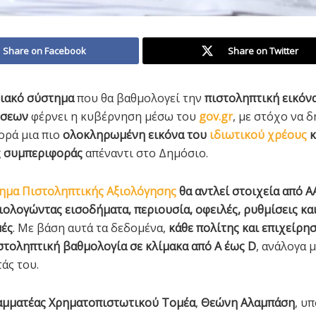
Share on Facebook
Share on Twitter
ιακό σύστημα
που θα βαθμολογεί την
πιστοληπτική εικόν
ήσεων
φέρνει η κυβέρνηση μέσω του
gov.gr
, με στόχο να 
ορά μια πιο
ολοκληρωμένη εικόνα του
ιδιωτικού χρέους
κ
ς συμπεριφοράς
απέναντι στο Δημόσιο.
ημα Πιστοληπτικής Αξιολόγησης
θα αντλεί στοιχεία από 
ιολογώντας εισοδήματα, περιουσία, οφειλές, ρυθμίσεις κα
μές
. Με βάση αυτά τα δεδομένα,
κάθε πολίτης και επιχείρη
στοληπτική βαθμολογία σε κλίμακα από Α έως D
, ανάλογα 
άς του.
αμματέας Χρηματοπιστωτικού Τομέα
,
Θεώνη Αλαμπάση
, υ