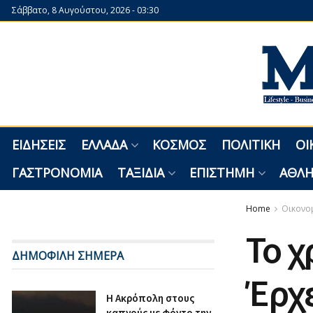
Σάββατο, 8 Αυγούστου, 2026 - 03:30
ΕΙΔΉΣΕΙΣ
ΕΛΛΆΔΑ
ΚΌΣΜΟΣ
ΠΟΛΙΤΙΚΉ
ΟΙ
ΓΑΣΤΡΟΝΟΜΊΑ
ΤΑΞΊΔΙΑ
ΕΠΙΣΤΉΜΗ
ΑΘΛΗ
Home
Οικονο
Το χ
ΔΗΜΟΦΙΛΗ ΣΗΜΕΡΑ
Έρχε
Η Ακρόπολη στους
καπνούς με φόντο την