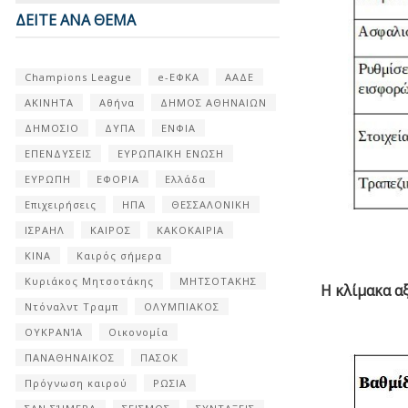
ΔΕΙΤΕ ΑΝΑ ΘΕΜΑ
Champions League
e-ΕΦΚΑ
ΑΑΔΕ
ΑΚΙΝΗΤΑ
Αθήνα
ΔΗΜΟΣ ΑΘΗΝΑΙΩΝ
ΔΗΜΟΣΙΟ
ΔΥΠΑ
ΕΝΦΙΑ
ΕΠΕΝΔΥΣΕΙΣ
ΕΥΡΩΠΑΪΚΗ ΕΝΩΣΗ
ΕΥΡΩΠΗ
ΕΦΟΡΙΑ
Ελλάδα
Επιχειρήσεις
ΗΠΑ
ΘΕΣΣΑΛΟΝΙΚΗ
ΙΣΡΑΗΛ
ΚΑΙΡΟΣ
ΚΑΚΟΚΑΙΡΙΑ
ΚΙΝΑ
Καιρός σήμερα
Κυριάκος Μητσοτάκης
ΜΗΤΣΟΤΑΚΗΣ
Η κλίμακα α
Ντόναλντ Τραμπ
ΟΛΥΜΠΙΑΚΟΣ
ΟΥΚΡΑΝΊΑ
Οικονομία
ΠΑΝΑΘΗΝΑΙΚΟΣ
ΠΑΣΟΚ
Πρόγνωση καιρού
ΡΩΣΙΑ