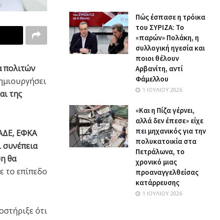
Πώς έσπασε η τρόικα
του ΣΥΡΙΖΑ: Το
«παρών» Πολάκη, η
συλλογική ηγεσία και
ποιοι θέλουν
α πολιτών
Αρβανίτη, αντί
Φάμελλου
δημιουργήσει
1 ΙΟΥΛΊΟΥ 2026
αι της
«Και η Πίζα γέρνει,
αλλά δεν έπεσε» είχε
πει μηχανικός για την
ΑΑΔΕ, ΕΦΚΑ
πολυκατοικία στα
ι συνέπεια
Πετράλωνα, το
ση θα
χρονικό μιας
με το επίπεδο
προαναγγελθείσας
κατάρρευσης
1 ΙΟΥΛΊΟΥ 2026
ποστήριξε ότι