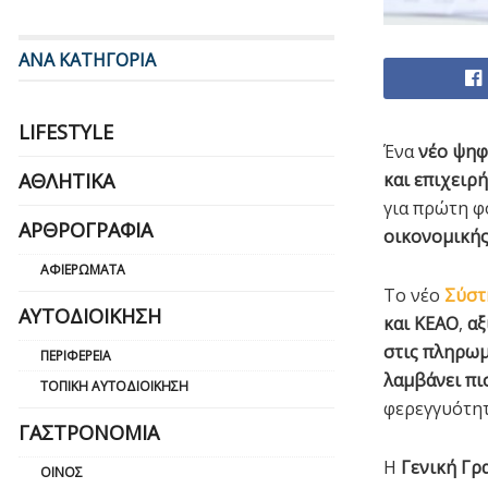
ΑΝΑ ΚΑΤΗΓΟΡΙΑ
LIFESTYLE
Ένα
νέο ψηφ
ΑΘΛΗΤΙΚΆ
και επιχειρ
για πρώτη φ
ΑΡΘΡΟΓΡΑΦΊΑ
οικονομική
ΑΦΙΕΡΏΜΑΤΑ
Το νέο
Σύστ
ΑΥΤΟΔΙΟΊΚΗΣΗ
και ΚΕΑΟ
,
αξ
στις πληρω
ΠΕΡΙΦΈΡΕΙΑ
λαμβάνει πι
ΤΟΠΙΚΉ ΑΥΤΟΔΙΟΊΚΗΣΗ
φερεγγυότητ
ΓΑΣΤΡΟΝΟΜΊΑ
Η
Γενική Γρ
ΟΊΝΟΣ