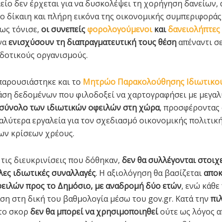
λείο δεν έρχεται για να δυσκολέψει τη χορήγηση δανείων, 
ιο δίκαιη και πλήρη εικόνα της οικονομικής συμπεριφορά
ως τόνισε,
οι συνεπείς
φορολογούμενοι
και
δανειολήπτες
να
ενισχύσουν τη διαπραγματευτική τους θέση
απέναντι σε
δοτικούς οργανισμούς.
παρουσιάστηκε και το
Μητρώο Παρακολούθησης Ιδιωτικο
βάση δεδομένων που φιλοδοξεί να χαρτογραφήσει με μεγα
 σύνολο των ιδιωτικών οφειλών στη χώρα
, προσφέροντας
αλύτερα εργαλεία για τον σχεδιασμό οικονομικής πολιτική
ων κρίσεων χρέους.
τις διευκρινίσεις που δόθηκαν,
δεν θα συλλέγονται στοιχε
λλες ιδιωτικές συναλλαγές
. Η αξιολόγηση θα βασίζεται
αποκ
ειλών προς το Δημόσιο, με αναδρομή δύο ετών
, ενώ κάθε
ση στη δική του βαθμολογία μέσω του gov.gr. Κατά την
πι
 το σκορ
δεν θα μπορεί να χρησιμοποιηθεί
ούτε ως λόγος 