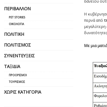
δανείου ούτ
ΠΕΡΙΒΆΛΛΟΝ
Η κυβέρνηση
PET STORIES
περνά από
τ
ΟΙΚΟΛΟΓΊΑ
μεγαλύτερη 
δυνατότητες
ΠΟΛΙΤΙΚΉ
ΠΟΛΙΤΙΣΜΌΣ
Με μια ματι
ΣΥΝΕΝΤΕΎΞΕΙΣ
ΤΑΞΊΔΙΑ
ΠΡΟΟΡΙΣΜΟΊ
ΤΟΥΡΙΣΜΌΣ
ΧΩΡΊΣ ΚΑΤΗΓΟΡΊΑ