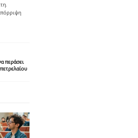
τη.
 απόρριψη
να περάσει
 πετρελαίου