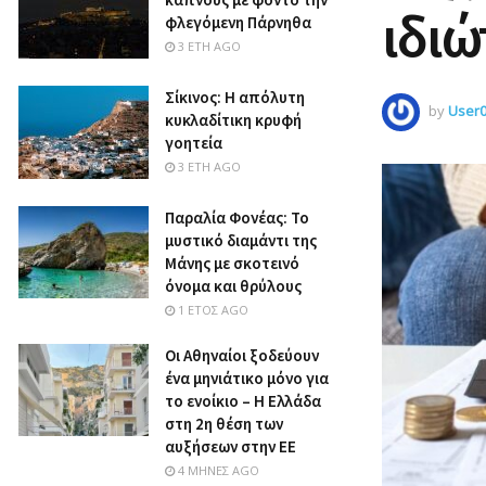
ιδιώ
φλεγόμενη Πάρνηθα
3 ΈΤΗ AGO
Σίκινος: Η απόλυτη
by
User
κυκλαδίτικη κρυφή
γοητεία
3 ΈΤΗ AGO
Παραλία Φονέας: Το
μυστικό διαμάντι της
Μάνης με σκοτεινό
όνομα και θρύλους
1 ΈΤΟΣ AGO
Οι Αθηναίοι ξοδεύουν
ένα μηνιάτικο μόνο για
το ενοίκιο – Η Ελλάδα
στη 2η θέση των
αυξήσεων στην ΕΕ
4 ΜΉΝΕΣ AGO