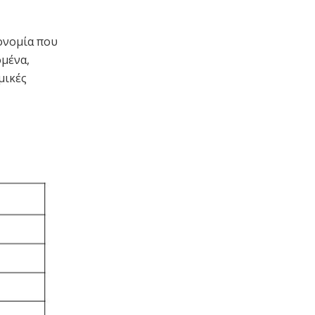
ονομία που
μένα,
μικές