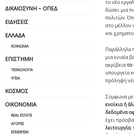
το νέο εργα
ΔΙΚΑΙΟΣΎΝΗ – ΟΠΕΔ
δώσει μια π
πολιτών. Όπ
ΕΙΔΉΣΕΙΣ
στο μέλλον 
και χρηματο
ΕΛΛΆΔΑ
ΚΟΙΝΩΝΊΑ
Παράλληλα 
μια ενιαία 
ΕΠΙΣΤΉΜΗ
ακρίβεια
το
ΤΕΧΝΟΛΟΓΊΑ
υπουργεία κ
ΥΓΕΊΑ
πρόληψη νέ
ΚΌΣΜΟΣ
Σύμφωνα με 
ΟΙΚΟΝΟΜΊΑ
ενοίκια ή ά
δεδομένα οφ
REAL ESTATE
έχει πρόσβα
ΑΓΟΡΈΣ
λειτουργία
,
ΕΠΙΧΕΙΡΕΊΝ