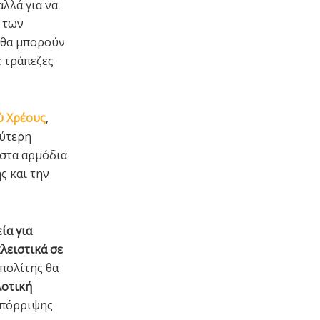
αλλά για να
ς των
θα μπορούν
 τράπεζες
ύ Χρέους
,
λύτερη
 στα αρμόδια
ς και την
ία για
λειστικά σε
 πολίτης θα
λοτική
απόρριψης