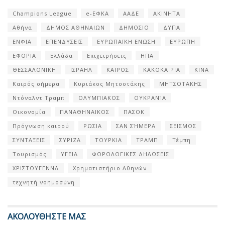
Champions League
e-ΕΦΚΑ
ΑΑΔΕ
ΑΚΙΝΗΤΑ
Αθήνα
ΔΗΜΟΣ ΑΘΗΝΑΙΩΝ
ΔΗΜΟΣΙΟ
ΔΥΠΑ
ΕΝΦΙΑ
ΕΠΕΝΔΥΣΕΙΣ
ΕΥΡΩΠΑΪΚΗ ΕΝΩΣΗ
ΕΥΡΩΠΗ
ΕΦΟΡΙΑ
Ελλάδα
Επιχειρήσεις
ΗΠΑ
ΘΕΣΣΑΛΟΝΙΚΗ
ΙΣΡΑΗΛ
ΚΑΙΡΟΣ
ΚΑΚΟΚΑΙΡΙΑ
ΚΙΝΑ
Καιρός σήμερα
Κυριάκος Μητσοτάκης
ΜΗΤΣΟΤΑΚΗΣ
Ντόναλντ Τραμπ
ΟΛΥΜΠΙΑΚΟΣ
ΟΥΚΡΑΝΊΑ
Οικονομία
ΠΑΝΑΘΗΝΑΙΚΟΣ
ΠΑΣΟΚ
Πρόγνωση καιρού
ΡΩΣΙΑ
ΣΑΝ ΣΉΜΕΡΑ
ΣΕΙΣΜΟΣ
ΣΥΝΤΑΞΕΙΣ
ΣΥΡΙΖΑ
ΤΟΥΡΚΙΑ
ΤΡΑΜΠ
Τέμπη
Τουρισμός
ΥΓΕΙΑ
ΦΟΡΟΛΟΓΙΚΕΣ ΔΗΛΩΣΕΙΣ
ΧΡΙΣΤΟΥΓΕΝΝΑ
Χρηματιστήριο Αθηνών
τεχνητή νοημοσύνη
ΑΚΟΛΟΥΘΗΣΤΕ ΜΑΣ