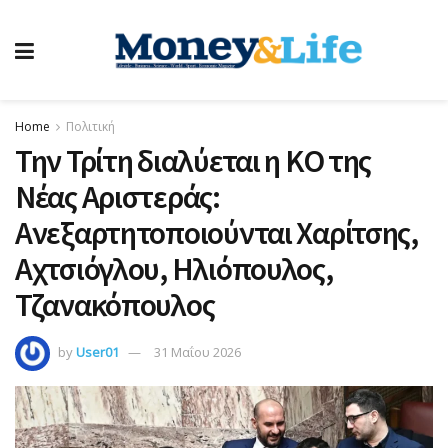
Home
Πολιτική
Την Τρίτη διαλύεται η ΚΟ της
Νέας Αριστεράς:
Ανεξαρτητοποιούνται Χαρίτσης,
Αχτσιόγλου, Ηλιόπουλος,
Τζανακόπουλος
by
User01
31 Μαΐου 2026