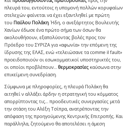
και
προαναγγέλλοντας πρωτοβουλίες
προς την
πλευρά του, εντούτοις η υπομονή πολλών κορυφαίων
στελεχών φαίνεται να έχει εξαντληθεί με πρώτη
του
Παύλου Πολάκη
. Ήδη, ο ανεξάρτητος Βουλευτής
Χανίων έδωσε ένα πρώτο σήμα των όσων θα
ακολουθήσουν, εξαπολύοντας βολές προς τον
Πρόεδρο του ΣΥΡΙΖΑ για «αφωνία» την επόμενη της
ίδρυσης της ΕΛΑΣ, ενώ «τελειώσανε τα comme il fault»
προειδοποιούν οι εσωκομματικοί υποστηρικτές του,
οι οποίοι προβλέπουν…
θερμοκρασίες
καύσωνα στην
επικείμενη συνεδρίαση.
Σύμφωνα με πληροφορίες, η πλευρά Πολάκη θα
αιτηθεί ν αλλάξει άρδην η στρατηγική του κόμματος
απορρίπτοντας τις… προοδευτικές συνεργασίες μετά
την στάση του Αλέξη Τσίπρα, ανατρέποντας την
απόφαση της προηγούμενης Κεντρικής Επιτροπής. Και
παράλληλα, ζητούμενο θα αποτελέσει η άμεση