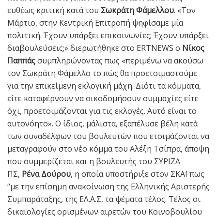
ευθέως κριτική κατά του
Σωκράτη Φάμελλου
. «Τον
Μάρτιο, στην Κεντρική Επιτροπή ψηφίσαμε μία
πολιτική. Έχουν υπάρξει επικοινωνίες; Έχουν υπάρξει
διαβουλεύσεις;» διερωτήθηκε στο ERTNEWS ο
Νίκος
Παππάς
συμπληρώνοντας πως «περιμένω να ακούσω
τον Σωκράτη Φάμελλο το πώς θα προετοιμαστούμε
για την επικείμενη εκλογική μάχη. Διότι τα κόμματα,
είτε καταφέρνουν να οικοδομήσουν συμμαχίες είτε
όχι, προετοιμάζονται για τις εκλογές. Αυτό είναι το
αυτονόητο». Ο ίδιος, μάλιστα, εξαπέλυσε βέλη κατά
των συναδέλφων του βουλευτών που ετοιμάζονται να
μεταγραφούν στο νέο κόμμα του Αλέξη Τσίπρα, άποψη
που συμμερίζεται και η βουλευτής του ΣΥΡΙΖΑ
ΠΣ,
Ρένα Δούρου
, η οποία υποστήριξε στον ΣΚΑΪ πως
“με την επίσημη ανακοίνωση της Ελληνικής Αριστερής
Συμπαράταξης, της ΕΛ.Α.Σ, τα ψέματα τέλος. Τέλος οι
δικαιολογίες ορισμένων αιρετών του Κοινοβουλίου