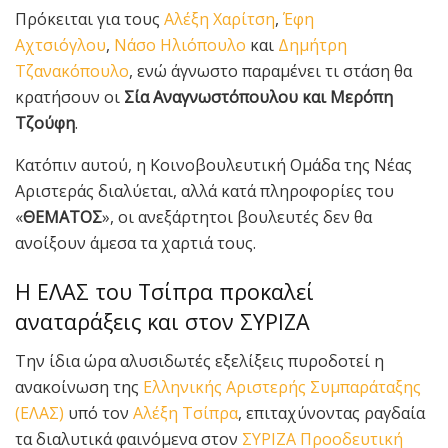
Πρόκειται για τους
Αλέξη Χαρίτση
,
Έφη
Αχτσιόγλου
,
Νάσο Ηλιόπουλο
και
Δημήτρη
Τζανακόπουλο
, ενώ άγνωστο παραμένει τι στάση θα
κρατήσουν οι
Σία Αναγνωστόπουλου και Μερόπη
Τζούφη
.
Κατόπιν αυτού, η Κοινοβουλευτική Ομάδα της Νέας
Αριστεράς διαλύεται, αλλά κατά πληροφορίες του
«
ΘΕΜΑΤΟΣ
», οι ανεξάρτητοι βουλευτές δεν θα
ανοίξουν άμεσα τα χαρτιά τους.
Η ΕΛΑΣ του Τσίπρα προκαλεί
αναταράξεις και στον ΣΥΡΙΖΑ
Την ίδια ώρα αλυσιδωτές εξελίξεις πυροδοτεί η
ανακοίνωση της
Ελληνικής Αριστερής Συμπαράταξης
(ΕΛΑΣ)
υπό τον
Αλέξη Τσίπρα
, επιταχύνοντας ραγδαία
τα διαλυτικά φαινόμενα στον
ΣΥΡΙΖΑ Προοδευτική