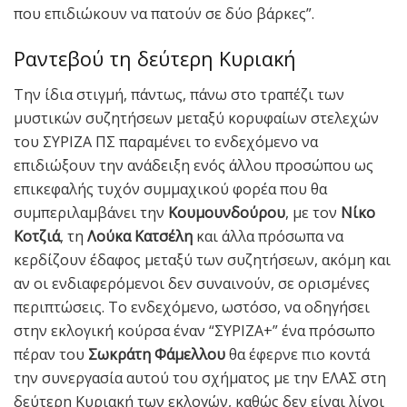
που επιδιώκουν να πατούν σε δύο βάρκες”.
Ραντεβού τη δεύτερη Κυριακή
Την ίδια στιγμή, πάντως, πάνω στο τραπέζι των
μυστικών συζητήσεων μεταξύ κορυφαίων στελεχών
του ΣΥΡΙΖΑ ΠΣ παραμένει το ενδεχόμενο να
επιδιώξουν την ανάδειξη ενός άλλου προσώπου ως
επικεφαλής τυχόν συμμαχικού φορέα που θα
συμπεριλαμβάνει την
Κουμουνδούρου
, με τον
Νίκο
Κοτζιά
, τη
Λούκα Κατσέλη
και άλλα πρόσωπα να
κερδίζουν έδαφος μεταξύ των συζητήσεων, ακόμη και
αν οι ενδιαφερόμενοι δεν συναινούν, σε ορισμένες
περιπτώσεις. Το ενδεχόμενο, ωστόσο, να οδηγήσει
στην εκλογική κούρσα έναν “ΣΥΡΙΖΑ+” ένα πρόσωπο
πέραν του
Σωκράτη Φάμελλου
θα έφερνε πιο κοντά
την συνεργασία αυτού του σχήματος με την ΕΛΑΣ στη
δεύτερη Κυριακή των εκλογών, καθώς δεν είναι λίγοι