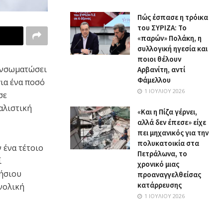
Πώς έσπασε η τρόικα
του ΣΥΡΙΖΑ: Το
«παρών» Πολάκη, η
συλλογική ηγεσία και
ποιοι θέλουν
 ενσωματώσει
Αρβανίτη, αντί
Φάμελλου
ια ένα ποσό
1 ΙΟΥΛΊΟΥ 2026
σε
αλιστική
«Και η Πίζα γέρνει,
αλλά δεν έπεσε» είχε
πει μηχανικός για την
πολυκατοικία στα
 ένα τέτοιο
Πετράλωνα, το
ί
χρονικό μιας
τήσιου
προαναγγελθείσας
κατάρρευσης
νολική
1 ΙΟΥΛΊΟΥ 2026