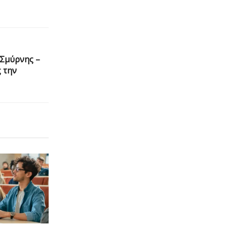
 Σμύρνης –
 την