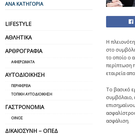
ΑΝΑ ΚΑΤΗΓΟΡΙΑ
LIFESTYLE
ΑΘΛΗΤΙΚΆ
Η πλειονότη
στο συμβόλα
ΑΡΘΡΟΓΡΑΦΊΑ
το οποίο ο 
ΑΦΙΕΡΏΜΑΤΑ
περίπτωση π
εταιρεία απ
ΑΥΤΟΔΙΟΊΚΗΣΗ
ΠΕΡΙΦΈΡΕΙΑ
Το βασικό ε
ΤΟΠΙΚΉ ΑΥΤΟΔΙΟΊΚΗΣΗ
συμβόλαιο, 
επισημαίνου
ΓΑΣΤΡΟΝΟΜΊΑ
ασφαλίστρου
ΟΊΝΟΣ
ασφάλιση.
ΔΙΚΑΙΟΣΎΝΗ – ΟΠΕΔ