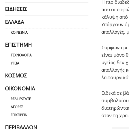
Η πιο διαδε
ΕΙΔΉΣΕΙΣ
που οι ασφα
κάλυψη από 
ΕΛΛΆΔΑ
Υπάρχουν όμ
απαλλαγές, 
ΚΟΙΝΩΝΊΑ
ΕΠΙΣΤΉΜΗ
Σύμφωνα με 
είναι μόνο 
ΤΕΧΝΟΛΟΓΊΑ
υγείας δεν 
ΥΓΕΊΑ
απαλλαγής κ
ΚΌΣΜΟΣ
λειτουργικό
ΟΙΚΟΝΟΜΊΑ
Ειδικά σε β
REAL ESTATE
συμβολαίου,
ΑΓΟΡΈΣ
διατηρώντας
όταν τη χρε
ΕΠΙΧΕΙΡΕΊΝ
ΠΕΡΙΒΆΛΛΟΝ