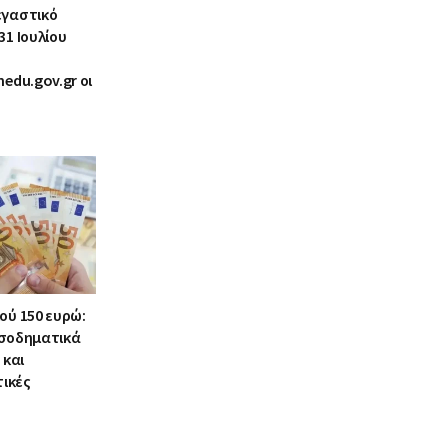
εγαστικό
31 Ιουλίου
nedu.gov.gr οι
ού 150 ευρώ:
εισοδηματικά
 και
ικές