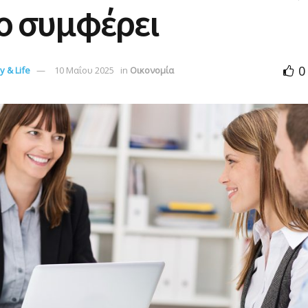
ο συμφέρει
0
 & Life
10 Μαΐου 2025
in
Οικονομία