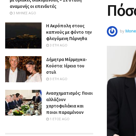
Πόσ
αναμονής οι επενδυτές
3 ΜΉΝΕΣ AGO
Η Ακρόπολη στους
by
Money
καπνούς με φόντο την
φλεγόμενη Πάρνηθα
3 ΈΤΗ AGO
Δήμητρα Μέρμηγκα-
Κούστα: Ιέρεια του
στυλ
3 ΈΤΗ AGO
Ανασχηματισμός: Ποιοι
αλλάζουν
χαρτοφυλάκια και
ποιοι παραμένουν
1 ΈΤΟΣ AGO