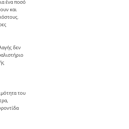
για ένα ποσό
χουν και
κόστους.
ρες
λαγής δεν
φαλιστήριο
ής
ιμότητα του
τρα,
φροντίδα