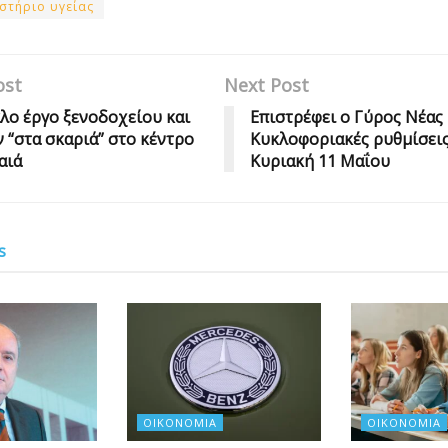
στήριο υγείας
ost
Next Post
λο έργο ξενοδοχείου και
Επιστρέφει ο Γύρος Νέας
 “στα σκαριά” στο κέντρο
Κυκλοφοριακές ρυθμίσεις
αιά
Κυριακή 11 Μαΐου
s
ΟΙΚΟΝΟΜΊΑ
ΟΙΚΟΝΟΜΊΑ