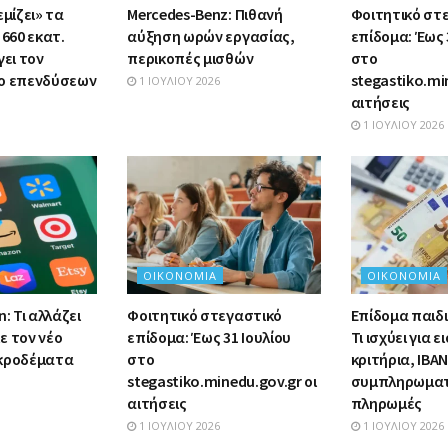
εμίζει» τα
Mercedes-Benz: Πιθανή
Φοιτητικό στ
 660 εκατ.
αύξηση ωρών εργασίας,
επίδομα: Έως 
γει τον
περικοπές μισθών
στο
λο επενδύσεων
stegastiko.mi
1 ΙΟΥΛΊΟΥ 2026
αιτήσεις
1 ΙΟΥΛΊΟΥ 2026
ΟΙΚΟΝΟΜΊΑ
ΟΙΚΟΝΟΜΊΑ
: Τι αλλάζει
Φοιτητικό στεγαστικό
Επίδομα παιδι
ε τον νέο
επίδομα: Έως 31 Ιουλίου
Τι ισχύει για 
ικροδέματα
στο
κριτήρια, IBAN
stegastiko.minedu.gov.gr οι
συμπληρωματ
αιτήσεις
πληρωμές
1 ΙΟΥΛΊΟΥ 2026
1 ΙΟΥΛΊΟΥ 2026