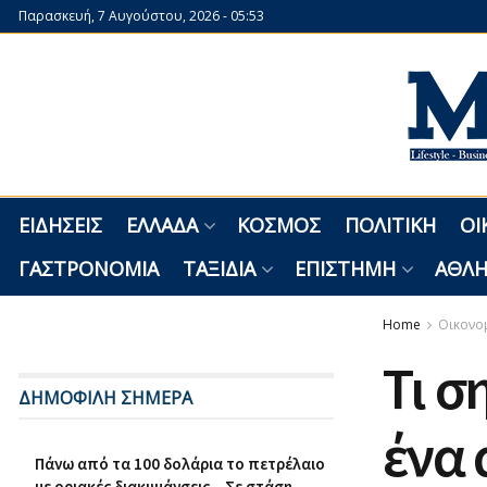
Παρασκευή, 7 Αυγούστου, 2026 - 05:53
ΕΙΔΉΣΕΙΣ
ΕΛΛΆΔΑ
ΚΌΣΜΟΣ
ΠΟΛΙΤΙΚΉ
ΟΙ
ΓΑΣΤΡΟΝΟΜΊΑ
ΤΑΞΊΔΙΑ
ΕΠΙΣΤΉΜΗ
ΑΘΛΗ
Home
Οικονο
Τι σ
ΔΗΜΟΦΙΛΗ ΣΗΜΕΡΑ
ένα 
Πάνω από τα 100 δολάρια το πετρέλαιο
με οριακές διακυμάνσεις – Σε στάση