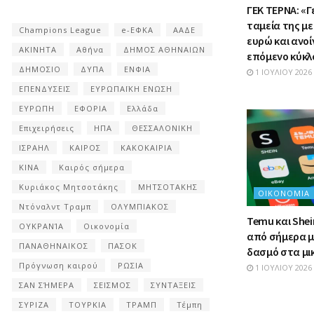
ΓΕΚ ΤΕΡΝΑ: «Γ
ταμεία της με
Champions League
e-ΕΦΚΑ
ΑΑΔΕ
ευρώ και ανοί
ΑΚΙΝΗΤΑ
Αθήνα
ΔΗΜΟΣ ΑΘΗΝΑΙΩΝ
επόμενο κύκ
ΔΗΜΟΣΙΟ
ΔΥΠΑ
ΕΝΦΙΑ
1 ΙΟΥΛΊΟΥ 2026
ΕΠΕΝΔΥΣΕΙΣ
ΕΥΡΩΠΑΪΚΗ ΕΝΩΣΗ
ΕΥΡΩΠΗ
ΕΦΟΡΙΑ
Ελλάδα
Επιχειρήσεις
ΗΠΑ
ΘΕΣΣΑΛΟΝΙΚΗ
ΙΣΡΑΗΛ
ΚΑΙΡΟΣ
ΚΑΚΟΚΑΙΡΙΑ
ΚΙΝΑ
Καιρός σήμερα
Κυριάκος Μητσοτάκης
ΜΗΤΣΟΤΑΚΗΣ
ΟΙΚΟΝΟΜΊΑ
Ντόναλντ Τραμπ
ΟΛΥΜΠΙΑΚΟΣ
Temu και Shein
ΟΥΚΡΑΝΊΑ
Οικονομία
από σήμερα μ
ΠΑΝΑΘΗΝΑΙΚΟΣ
ΠΑΣΟΚ
δασμό στα μ
Πρόγνωση καιρού
ΡΩΣΙΑ
1 ΙΟΥΛΊΟΥ 2026
ΣΑΝ ΣΉΜΕΡΑ
ΣΕΙΣΜΟΣ
ΣΥΝΤΑΞΕΙΣ
ΣΥΡΙΖΑ
ΤΟΥΡΚΙΑ
ΤΡΑΜΠ
Τέμπη