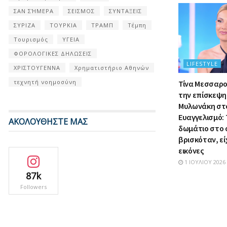
ΣΑΝ ΣΉΜΕΡΑ
ΣΕΙΣΜΟΣ
ΣΥΝΤΑΞΕΙΣ
ΣΥΡΙΖΑ
ΤΟΥΡΚΙΑ
ΤΡΑΜΠ
Τέμπη
Τουρισμός
ΥΓΕΙΑ
ΦΟΡΟΛΟΓΙΚΕΣ ΔΗΛΩΣΕΙΣ
LIFESTYLE
ΧΡΙΣΤΟΥΓΕΝΝΑ
Χρηματιστήριο Αθηνών
τεχνητή νοημοσύνη
Τίνα Μεσσαρο
την επίσκεψη 
Μυλωνάκη στ
Ευαγγελισμό: 
ΑΚΟΛΟΥΘΗΣΤΕ ΜΑΣ
δωμάτιο στο 
βρισκόταν, εί
εικόνες
1 ΙΟΥΛΊΟΥ 2026
87k
Followers