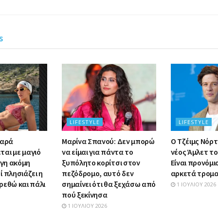
s
LIFESTYLE
LIFESTYLE
μαρά
Μαρίνα Σπανού: Δεν μπορώ
Ο Τζέιμς Νόρτο
αι με μαγιό
να είμαι για πάντα το
νέος Άμλετ το
ίγη ακόμη
ξυπόλητο κορίτσι στον
Είναι προνόμι
 πλησιάζει η
πεζόδρομο, αυτό δεν
αρκετά τρομα
ρεθώ και πάλι
σημαίνει ότι θα ξεχάσω από
1 ΙΟΥΛΊΟΥ 2026
πού ξεκίνησα
1 ΙΟΥΛΊΟΥ 2026