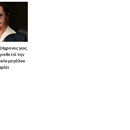
 24χρονος γιος
ηνοθετεί την
ινία μεγάλου
αρίσι