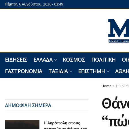
Πέμπτη, 6 Αυγούστου, 2026 - 03:49
ΕΙΔΉΣΕΙΣ
ΕΛΛΆΔΑ
ΚΌΣΜΟΣ
ΠΟΛΙΤΙΚΉ
ΟΙ
ΓΑΣΤΡΟΝΟΜΊΑ
ΤΑΞΊΔΙΑ
ΕΠΙΣΤΉΜΗ
ΑΘΛΗ
Home
LIFESTY
Θάνο
ΔΗΜΟΦΙΛΗ ΣΗΜΕΡΑ
“πώς
Η Ακρόπολη στους
καπνούς με φόντο την