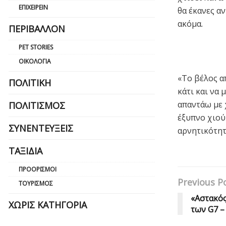
ΕΠΙΧΕΙΡΕΊΝ
θα έκανες αν
ακόμα.
ΠΕΡΙΒΆΛΛΟΝ
PET STORIES
ΟΙΚΟΛΟΓΊΑ
«Το βέλος α
ΠΟΛΙΤΙΚΉ
κάτι και να
απαντάω με χ
ΠΟΛΙΤΙΣΜΌΣ
έξυπνο χιού
ΣΥΝΕΝΤΕΎΞΕΙΣ
αρνητικότητ
ΤΑΞΊΔΙΑ
ΠΡΟΟΡΙΣΜΟΊ
Previous P
ΤΟΥΡΙΣΜΌΣ
«Αστακός
ΧΩΡΊΣ ΚΑΤΗΓΟΡΊΑ
των G7 –