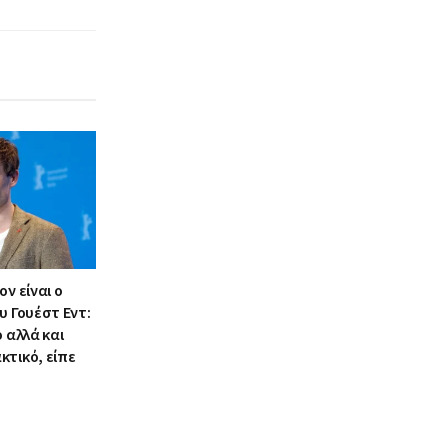
ν είναι ο
υ Γουέστ Εντ:
ο αλλά και
κτικό, είπε