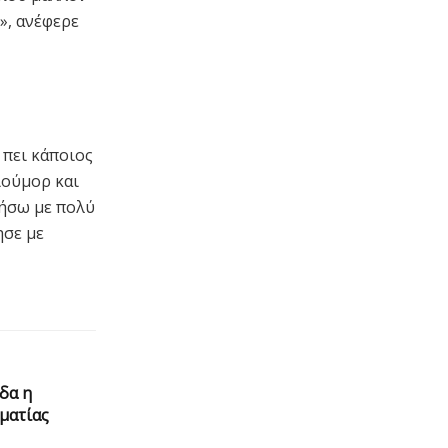
ί», ανέφερε
 πει κάποιος
ιούμορ και
τήσω με πολύ
ησε με
δα η
ματίας