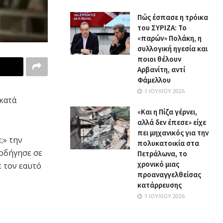
Πώς έσπασε η τρόικα
του ΣΥΡΙΖΑ: Το
«παρών» Πολάκη, η
συλλογική ηγεσία και
ποιοι θέλουν
Αρβανίτη, αντί
Φάμελλου
1 ΙΟΥΛΊΟΥ 2026
 κατά
«Και η Πίζα γέρνει,
αλλά δεν έπεσε» είχε
πει μηχανικός για την
;» την
πολυκατοικία στα
 οδήγησε σε
Πετράλωνα, το
χρονικό μιας
 τον εαυτό
προαναγγελθείσας
κατάρρευσης
1 ΙΟΥΛΊΟΥ 2026