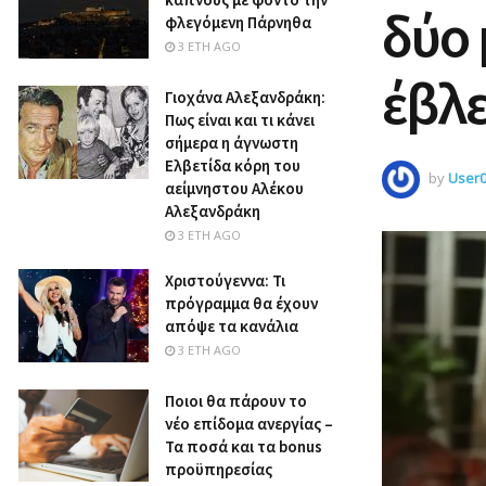
δύο 
φλεγόμενη Πάρνηθα
3 ΈΤΗ AGO
έβλε
Γιοχάνα Αλεξανδράκη:
Πως είναι και τι κάνει
σήμερα η άγνωστη
Ελβετίδα κόρη του
by
User
αείμνηστου Αλέκου
Αλεξανδράκη
3 ΈΤΗ AGO
Χριστούγεννα: Τι
πρόγραμμα θα έχουν
απόψε τα κανάλια
3 ΈΤΗ AGO
Ποιοι θα πάρουν το
νέο επίδομα ανεργίας –
Τα ποσά και τα bonus
προϋπηρεσίας