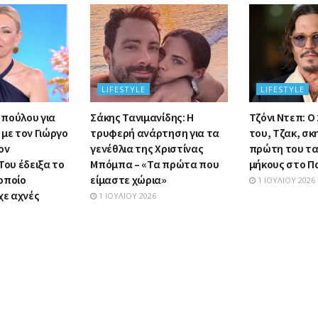
LIFESTYLE
LIFESTYLE
πούλου για
Σάκης Τανιμανίδης: Η
Τζόνι Ντεπ: Ο
με τον Γιώργο
τρυφερή ανάρτηση για τα
του, Τζακ, σκ
ον
γενέθλια της Χριστίνας
πρώτη του τα
Του έδειξα το
Μπόμπα – «Τα πρώτα που
μήκους στο Π
οποίο
είμαστε χώρια»
1 ΙΟΥΛΊΟΥ 2026
χε αχνές
1 ΙΟΥΛΊΟΥ 2026