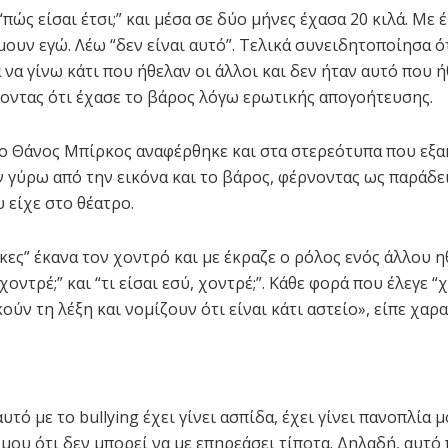
πώς είσαι έτσι;” και μέσα σε δύο μήνες έχασα 20 κιλά. Με 
μουν εγώ. Λέω “δεν είναι αυτό”. Τελικά συνειδητοποίησα ό
να γίνω κάτι που ήθελαν οι άλλοι και δεν ήταν αυτό που ή
ροντας ότι έχασε το βάρος λόγω ερωτικής απογοήτευσης.
ο Θάνος Μπίρκος αναφέρθηκε και στα στερεότυπα που εξ
 γύρω από την εικόνα και το βάρος, φέρνοντας ως παράδε
 είχε στο θέατρο.
κες” έκανα τον χοντρό και με έκραζε ο ρόλος ενός άλλου 
χοντρέ;” και “τι είσαι εσύ, χοντρέ;”. Κάθε φορά που έλεγε “
ούν τη λέξη και νομίζουν ότι είναι κάτι αστείο», είπε χαρ
υτό με το bullying έχει γίνει ασπίδα, έχει γίνει πανοπλία 
 μου ότι δεν μπορεί να με επηρεάσει τίποτα. Δηλαδή, αυτό