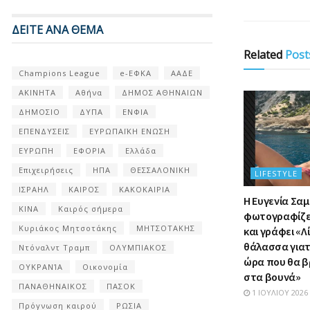
ΔΕΙΤΕ ΑΝΑ ΘΕΜΑ
Related
Post
Champions League
e-ΕΦΚΑ
ΑΑΔΕ
ΑΚΙΝΗΤΑ
Αθήνα
ΔΗΜΟΣ ΑΘΗΝΑΙΩΝ
ΔΗΜΟΣΙΟ
ΔΥΠΑ
ΕΝΦΙΑ
ΕΠΕΝΔΥΣΕΙΣ
ΕΥΡΩΠΑΪΚΗ ΕΝΩΣΗ
ΕΥΡΩΠΗ
ΕΦΟΡΙΑ
Ελλάδα
Επιχειρήσεις
ΗΠΑ
ΘΕΣΣΑΛΟΝΙΚΗ
LIFESTYLE
ΙΣΡΑΗΛ
ΚΑΙΡΟΣ
ΚΑΚΟΚΑΙΡΙΑ
Η Ευγενία Σα
ΚΙΝΑ
Καιρός σήμερα
φωτογραφίζετ
Κυριάκος Μητσοτάκης
ΜΗΤΣΟΤΑΚΗΣ
και γράφει «Λ
θάλασσα γιατί
Ντόναλντ Τραμπ
ΟΛΥΜΠΙΑΚΟΣ
ώρα που θα β
ΟΥΚΡΑΝΊΑ
Οικονομία
στα βουνά»
ΠΑΝΑΘΗΝΑΙΚΟΣ
ΠΑΣΟΚ
1 ΙΟΥΛΊΟΥ 2026
Πρόγνωση καιρού
ΡΩΣΙΑ