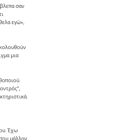
έβλεπα σαν
τι
θελα εγώ»,
ακολουθούν
ιγμα μια
ηθοποιού.
χοντρός”,
ακτηριστικά.
μου. Έχω
 που μάλλον