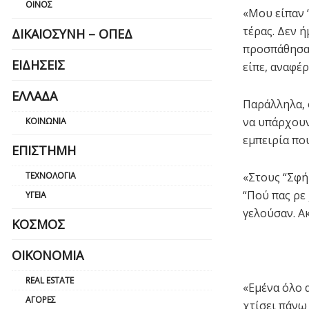
ΟΊΝΟΣ
«Μου είπαν “
τέρας. Δεν ή
ΔΙΚΑΙΟΣΎΝΗ – ΟΠΕΔ
προσπάθησα 
ΕΙΔΉΣΕΙΣ
είπε, αναφέ
ΕΛΛΆΔΑ
Παράλληλα, 
να υπάρχουν
ΚΟΙΝΩΝΊΑ
εμπειρία που
ΕΠΙΣΤΉΜΗ
ΤΕΧΝΟΛΟΓΊΑ
«Στους “Σφή
“Πού πας ρε 
ΥΓΕΊΑ
γελούσαν. Ακ
ΚΌΣΜΟΣ
ΟΙΚΟΝΟΜΊΑ
REAL ESTATE
«Εμένα όλο α
ΑΓΟΡΈΣ
χτίσει πάνω