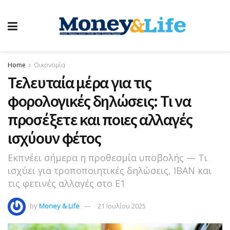
Home
Οικονομία
Τελευταία μέρα για τις
φορολογικές δηλώσεις: Τι να
προσέξετε και ποιες αλλαγές
ισχύουν φέτος
Εκπνέει σήμερα η προθεσμία υποβολής — Τι
ισχύει για τροποποιητικές δηλώσεις, IBAN και
τις φετινές αλλαγές στο Ε1
by
Money & Life
21 Ιουλίου 2025