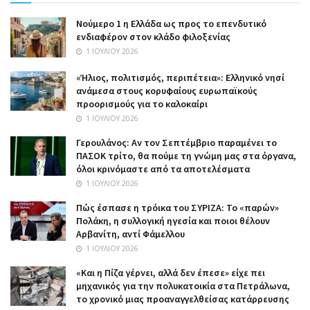
Nούμερο 1 η Ελλάδα ως προς το επενδυτικό
ενδιαφέρον στον κλάδο φιλοξενίας
1 ΙΟΥΛΊΟΥ 2026
«Ήλιος, πολιτισμός, περιπέτεια»: Ελληνικό νησί
ανάμεσα στους κορυφαίους ευρωπαϊκούς
προορισμούς για το καλοκαίρι
1 ΙΟΥΛΊΟΥ 2026
Γερουλάνος: Αν τον Σεπτέμβριο παραμένει το
ΠΑΣΟΚ τρίτο, θα πούμε τη γνώμη μας στα όργανα,
όλοι κρινόμαστε από τα αποτελέσματα
1 ΙΟΥΛΊΟΥ 2026
Πώς έσπασε η τρόικα του ΣΥΡΙΖΑ: Το «παρών»
Πολάκη, η συλλογική ηγεσία και ποιοι θέλουν
Αρβανίτη, αντί Φάμελλου
1 ΙΟΥΛΊΟΥ 2026
«Και η Πίζα γέρνει, αλλά δεν έπεσε» είχε πει
μηχανικός για την πολυκατοικία στα Πετράλωνα,
το χρονικό μιας προαναγγελθείσας κατάρρευσης