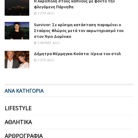
Η Ακρόπολη στους καπνούς με φόντο την
φλεγόμενη Πάρνηθα
3 ΈΤΗ AGO
Survivor: Σε κρίσιμη κατάσταση παραμένει ο
Σταύρος Φλώρος μετά τον ακρωτηριασμό του
στον Άγιο Δομίνικο
3 ΜΉΝΕΣ AGO
Δήμητρα Μέρμηγκα-Κούστα: Ιέρεια του στυλ
3 ΈΤΗ AGO
ΑΝΑ ΚΑΤΗΓΟΡΙΑ
LIFESTYLE
ΑΘΛΗΤΙΚΆ
ΑΡΘΡΟΓΡΑΦΊΑ