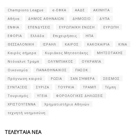
Champions League
e-ΕΦΚΑ
ΑΑΔΕ
ΑΚΙΝΗΤΑ
Αθήνα
ΔΗΜΟΣ ΑΘΗΝΑΙΩΝ
ΔΗΜΟΣΙΟ
ΔΥΠΑ
ΕΝΦΙΑ
ΕΠΕΝΔΥΣΕΙΣ
ΕΥΡΩΠΑΪΚΗ ΕΝΩΣΗ
ΕΥΡΩΠΗ
ΕΦΟΡΙΑ
Ελλάδα
Επιχειρήσεις
ΗΠΑ
ΘΕΣΣΑΛΟΝΙΚΗ
ΙΣΡΑΗΛ
ΚΑΙΡΟΣ
ΚΑΚΟΚΑΙΡΙΑ
ΚΙΝΑ
Καιρός σήμερα
Κυριάκος Μητσοτάκης
ΜΗΤΣΟΤΑΚΗΣ
Ντόναλντ Τραμπ
ΟΛΥΜΠΙΑΚΟΣ
ΟΥΚΡΑΝΊΑ
Οικονομία
ΠΑΝΑΘΗΝΑΙΚΟΣ
ΠΑΣΟΚ
Πρόγνωση καιρού
ΡΩΣΙΑ
ΣΑΝ ΣΉΜΕΡΑ
ΣΕΙΣΜΟΣ
ΣΥΝΤΑΞΕΙΣ
ΣΥΡΙΖΑ
ΤΟΥΡΚΙΑ
ΤΡΑΜΠ
Τέμπη
Τουρισμός
ΥΓΕΙΑ
ΦΟΡΟΛΟΓΙΚΕΣ ΔΗΛΩΣΕΙΣ
ΧΡΙΣΤΟΥΓΕΝΝΑ
Χρηματιστήριο Αθηνών
τεχνητή νοημοσύνη
ΤΕΛΕΥΤΑΙΑ ΝΕΑ