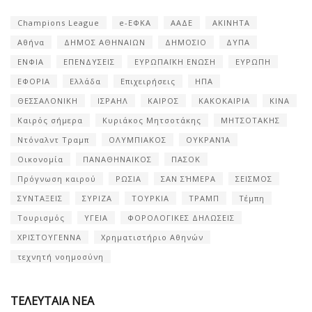
Champions League
e-ΕΦΚΑ
ΑΑΔΕ
ΑΚΙΝΗΤΑ
Αθήνα
ΔΗΜΟΣ ΑΘΗΝΑΙΩΝ
ΔΗΜΟΣΙΟ
ΔΥΠΑ
ΕΝΦΙΑ
ΕΠΕΝΔΥΣΕΙΣ
ΕΥΡΩΠΑΪΚΗ ΕΝΩΣΗ
ΕΥΡΩΠΗ
ΕΦΟΡΙΑ
Ελλάδα
Επιχειρήσεις
ΗΠΑ
ΘΕΣΣΑΛΟΝΙΚΗ
ΙΣΡΑΗΛ
ΚΑΙΡΟΣ
ΚΑΚΟΚΑΙΡΙΑ
ΚΙΝΑ
Καιρός σήμερα
Κυριάκος Μητσοτάκης
ΜΗΤΣΟΤΑΚΗΣ
Ντόναλντ Τραμπ
ΟΛΥΜΠΙΑΚΟΣ
ΟΥΚΡΑΝΊΑ
Οικονομία
ΠΑΝΑΘΗΝΑΙΚΟΣ
ΠΑΣΟΚ
Πρόγνωση καιρού
ΡΩΣΙΑ
ΣΑΝ ΣΉΜΕΡΑ
ΣΕΙΣΜΟΣ
ΣΥΝΤΑΞΕΙΣ
ΣΥΡΙΖΑ
ΤΟΥΡΚΙΑ
ΤΡΑΜΠ
Τέμπη
Τουρισμός
ΥΓΕΙΑ
ΦΟΡΟΛΟΓΙΚΕΣ ΔΗΛΩΣΕΙΣ
ΧΡΙΣΤΟΥΓΕΝΝΑ
Χρηματιστήριο Αθηνών
τεχνητή νοημοσύνη
ΤΕΛΕΥΤΑΙΑ ΝΕΑ