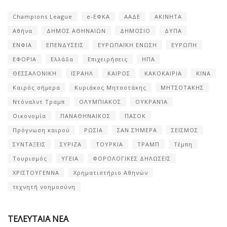
Champions League
e-ΕΦΚΑ
ΑΑΔΕ
ΑΚΙΝΗΤΑ
Αθήνα
ΔΗΜΟΣ ΑΘΗΝΑΙΩΝ
ΔΗΜΟΣΙΟ
ΔΥΠΑ
ΕΝΦΙΑ
ΕΠΕΝΔΥΣΕΙΣ
ΕΥΡΩΠΑΪΚΗ ΕΝΩΣΗ
ΕΥΡΩΠΗ
ΕΦΟΡΙΑ
Ελλάδα
Επιχειρήσεις
ΗΠΑ
ΘΕΣΣΑΛΟΝΙΚΗ
ΙΣΡΑΗΛ
ΚΑΙΡΟΣ
ΚΑΚΟΚΑΙΡΙΑ
ΚΙΝΑ
Καιρός σήμερα
Κυριάκος Μητσοτάκης
ΜΗΤΣΟΤΑΚΗΣ
Ντόναλντ Τραμπ
ΟΛΥΜΠΙΑΚΟΣ
ΟΥΚΡΑΝΊΑ
Οικονομία
ΠΑΝΑΘΗΝΑΙΚΟΣ
ΠΑΣΟΚ
Πρόγνωση καιρού
ΡΩΣΙΑ
ΣΑΝ ΣΉΜΕΡΑ
ΣΕΙΣΜΟΣ
ΣΥΝΤΑΞΕΙΣ
ΣΥΡΙΖΑ
ΤΟΥΡΚΙΑ
ΤΡΑΜΠ
Τέμπη
Τουρισμός
ΥΓΕΙΑ
ΦΟΡΟΛΟΓΙΚΕΣ ΔΗΛΩΣΕΙΣ
ΧΡΙΣΤΟΥΓΕΝΝΑ
Χρηματιστήριο Αθηνών
τεχνητή νοημοσύνη
ΤΕΛΕΥΤΑΙΑ ΝΕΑ