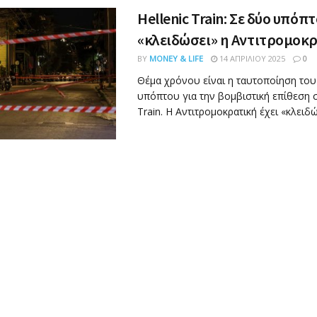
Hellenic Train: Σε δύο υπόπτ
«κλειδώσει» η Αντιτρομοκ
BY
MONEY & LIFE
14 ΑΠΡΙΛΊΟΥ 2025
0
Θέμα χρόνου είναι η ταυτοποίηση του
υπόπτου για την βομβιστική επίθεση σ
Train. Η Αντιτρομοκρατική έχει «κλειδώσ