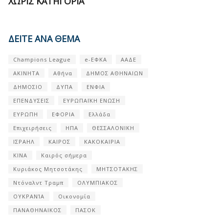
ΧΩΡΊΣ ΚΑΤΗΓΟΡΊΑ
ΔΕΙΤΕ ΑΝΑ ΘΕΜΑ
Champions League
e-ΕΦΚΑ
ΑΑΔΕ
ΑΚΙΝΗΤΑ
Αθήνα
ΔΗΜΟΣ ΑΘΗΝΑΙΩΝ
ΔΗΜΟΣΙΟ
ΔΥΠΑ
ΕΝΦΙΑ
ΕΠΕΝΔΥΣΕΙΣ
ΕΥΡΩΠΑΪΚΗ ΕΝΩΣΗ
ΕΥΡΩΠΗ
ΕΦΟΡΙΑ
Ελλάδα
Επιχειρήσεις
ΗΠΑ
ΘΕΣΣΑΛΟΝΙΚΗ
ΙΣΡΑΗΛ
ΚΑΙΡΟΣ
ΚΑΚΟΚΑΙΡΙΑ
ΚΙΝΑ
Καιρός σήμερα
Κυριάκος Μητσοτάκης
ΜΗΤΣΟΤΑΚΗΣ
Ντόναλντ Τραμπ
ΟΛΥΜΠΙΑΚΟΣ
ΟΥΚΡΑΝΊΑ
Οικονομία
ΠΑΝΑΘΗΝΑΙΚΟΣ
ΠΑΣΟΚ