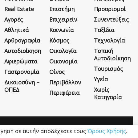
Real Estate
Επιστήμη
Προορισμοί
Αγορές
Επιχειρείν
Συνεντεύξεις
Αθλητικά
Κοινωνία
Ταξίδια
Αρθρογραφία
Κόσμος
Τεχνολογία
Αυτοδιοίκηση
Οικολογία
Τοπική
Αυτοδιοίκηση
Αφιερώματα
Οικονομία
Τουρισμός
Γαστρονομία
Οίνος
Υγεία
Δικαιοσύνη –
Περιβάλλον
ΟΠΕΔ
Χωρίς
Περιφέρεια
Κατηγορία
Η εταιρεία
Όροι Χρήσης
Επικοινωνία
ιήγηση σε αυτήν αποδέχεστε τους
Όρους Χρήσης
.