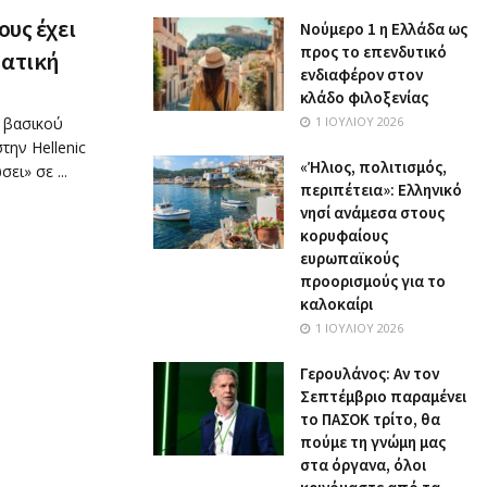
ους έχει
Nούμερο 1 η Ελλάδα ως
προς το επενδυτικό
ρατική
ενδιαφέρον στον
κλάδο φιλοξενίας
 βασικού
1 ΙΟΥΛΊΟΥ 2026
την Hellenic
«Ήλιος, πολιτισμός,
ει» σε ...
περιπέτεια»: Ελληνικό
νησί ανάμεσα στους
κορυφαίους
ευρωπαϊκούς
προορισμούς για το
καλοκαίρι
1 ΙΟΥΛΊΟΥ 2026
Γερουλάνος: Αν τον
Σεπτέμβριο παραμένει
το ΠΑΣΟΚ τρίτο, θα
πούμε τη γνώμη μας
στα όργανα, όλοι