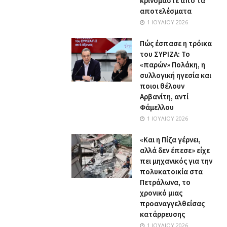
κρινόμαστε από τα
αποτελέσματα
1 ΙΟΥΛΊΟΥ 2026
Πώς έσπασε η τρόικα
του ΣΥΡΙΖΑ: Το
«παρών» Πολάκη, η
συλλογική ηγεσία και
ποιοι θέλουν
Αρβανίτη, αντί
Φάμελλου
1 ΙΟΥΛΊΟΥ 2026
«Και η Πίζα γέρνει,
αλλά δεν έπεσε» είχε
πει μηχανικός για την
πολυκατοικία στα
Πετράλωνα, το
χρονικό μιας
προαναγγελθείσας
κατάρρευσης
1 ΙΟΥΛΊΟΥ 2026