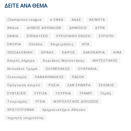
ΔΕΙΤΕ ΑΝΑ ΘΕΜΑ
Champions League
e-ΕΦΚΑ
ΑΑΔΕ
ΑΚΙΝΗΤΑ
Αθήνα
ΔΗΜΟΣ ΑΘΗΝΑΙΩΝ
ΔΗΜΟΣΙΟ
ΔΥΠΑ
ΕΝΦΙΑ
ΕΠΕΝΔΥΣΕΙΣ
ΕΥΡΩΠΑΪΚΗ ΕΝΩΣΗ
ΕΥΡΩΠΗ
ΕΦΟΡΙΑ
Ελλάδα
Επιχειρήσεις
ΗΠΑ
ΘΕΣΣΑΛΟΝΙΚΗ
ΙΣΡΑΗΛ
ΚΑΙΡΟΣ
ΚΑΚΟΚΑΙΡΙΑ
ΚΙΝΑ
Καιρός σήμερα
Κυριάκος Μητσοτάκης
ΜΗΤΣΟΤΑΚΗΣ
Ντόναλντ Τραμπ
ΟΛΥΜΠΙΑΚΟΣ
ΟΥΚΡΑΝΊΑ
Οικονομία
ΠΑΝΑΘΗΝΑΙΚΟΣ
ΠΑΣΟΚ
Πρόγνωση καιρού
ΡΩΣΙΑ
ΣΑΝ ΣΉΜΕΡΑ
ΣΕΙΣΜΟΣ
ΣΥΝΤΑΞΕΙΣ
ΣΥΡΙΖΑ
ΤΟΥΡΚΙΑ
ΤΡΑΜΠ
Τέμπη
Τουρισμός
ΥΓΕΙΑ
ΦΟΡΟΛΟΓΙΚΕΣ ΔΗΛΩΣΕΙΣ
ΧΡΙΣΤΟΥΓΕΝΝΑ
Χρηματιστήριο Αθηνών
τεχνητή νοημοσύνη