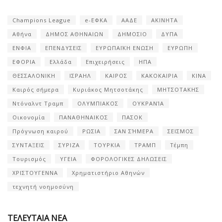
Champions League
e-ΕΦΚΑ
ΑΑΔΕ
ΑΚΙΝΗΤΑ
Αθήνα
ΔΗΜΟΣ ΑΘΗΝΑΙΩΝ
ΔΗΜΟΣΙΟ
ΔΥΠΑ
ΕΝΦΙΑ
ΕΠΕΝΔΥΣΕΙΣ
ΕΥΡΩΠΑΪΚΗ ΕΝΩΣΗ
ΕΥΡΩΠΗ
ΕΦΟΡΙΑ
Ελλάδα
Επιχειρήσεις
ΗΠΑ
ΘΕΣΣΑΛΟΝΙΚΗ
ΙΣΡΑΗΛ
ΚΑΙΡΟΣ
ΚΑΚΟΚΑΙΡΙΑ
ΚΙΝΑ
Καιρός σήμερα
Κυριάκος Μητσοτάκης
ΜΗΤΣΟΤΑΚΗΣ
Ντόναλντ Τραμπ
ΟΛΥΜΠΙΑΚΟΣ
ΟΥΚΡΑΝΊΑ
Οικονομία
ΠΑΝΑΘΗΝΑΙΚΟΣ
ΠΑΣΟΚ
Πρόγνωση καιρού
ΡΩΣΙΑ
ΣΑΝ ΣΉΜΕΡΑ
ΣΕΙΣΜΟΣ
ΣΥΝΤΑΞΕΙΣ
ΣΥΡΙΖΑ
ΤΟΥΡΚΙΑ
ΤΡΑΜΠ
Τέμπη
Τουρισμός
ΥΓΕΙΑ
ΦΟΡΟΛΟΓΙΚΕΣ ΔΗΛΩΣΕΙΣ
ΧΡΙΣΤΟΥΓΕΝΝΑ
Χρηματιστήριο Αθηνών
τεχνητή νοημοσύνη
ΤΕΛΕΥΤΑΙΑ ΝΕΑ