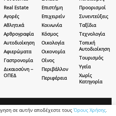
Real Estate
Επιστήμη
Προορισμοί
Αγορές
Επιχειρείν
Συνεντεύξεις
Αθλητικά
Κοινωνία
Ταξίδια
Αρθρογραφία
Κόσμος
Τεχνολογία
Αυτοδιοίκηση
Οικολογία
Τοπική
Αυτοδιοίκηση
Αφιερώματα
Οικονομία
Τουρισμός
Γαστρονομία
Οίνος
Υγεία
Δικαιοσύνη –
Περιβάλλον
ΟΠΕΔ
Χωρίς
Περιφέρεια
Κατηγορία
Η εταιρεία
Όροι Χρήσης
Επικοινωνία
ιήγηση σε αυτήν αποδέχεστε τους
Όρους Χρήσης
.