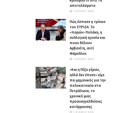
κρινόμαστε από τα
αποτελέσματα
1 ΙΟΥΛΊΟΥ 2026
Πώς έσπασε η τρόικα
του ΣΥΡΙΖΑ: Το
«παρών» Πολάκη, η
συλλογική ηγεσία και
ποιοι θέλουν
Αρβανίτη, αντί
Φάμελλου
1 ΙΟΥΛΊΟΥ 2026
«Και η Πίζα γέρνει,
αλλά δεν έπεσε» είχε
πει μηχανικός για την
πολυκατοικία στα
Πετράλωνα, το
χρονικό μιας
προαναγγελθείσας
κατάρρευσης
1 ΙΟΥΛΊΟΥ 2026