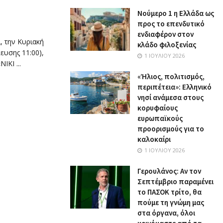
Nούμερο 1 η Ελλάδα ως
προς το επενδυτικό
ενδιαφέρον στον
, την Κυριακή
κλάδο φιλοξενίας
ευσης 11:00),
1 ΙΟΥΛΊΟΥ 2026
ΚΙ ...
«Ήλιος, πολιτισμός,
περιπέτεια»: Ελληνικό
νησί ανάμεσα στους
κορυφαίους
ευρωπαϊκούς
προορισμούς για το
καλοκαίρι
1 ΙΟΥΛΊΟΥ 2026
Γερουλάνος: Αν τον
Σεπτέμβριο παραμένει
το ΠΑΣΟΚ τρίτο, θα
πούμε τη γνώμη μας
στα όργανα, όλοι