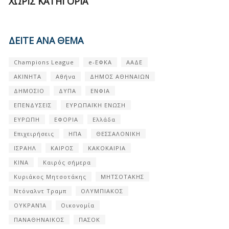
ΧΩΡΊΣ ΚΑΤΗΓΟΡΊΑ
ΔΕΙΤΕ ΑΝΑ ΘΕΜΑ
Champions League
e-ΕΦΚΑ
ΑΑΔΕ
ΑΚΙΝΗΤΑ
Αθήνα
ΔΗΜΟΣ ΑΘΗΝΑΙΩΝ
ΔΗΜΟΣΙΟ
ΔΥΠΑ
ΕΝΦΙΑ
ΕΠΕΝΔΥΣΕΙΣ
ΕΥΡΩΠΑΪΚΗ ΕΝΩΣΗ
ΕΥΡΩΠΗ
ΕΦΟΡΙΑ
Ελλάδα
Επιχειρήσεις
ΗΠΑ
ΘΕΣΣΑΛΟΝΙΚΗ
ΙΣΡΑΗΛ
ΚΑΙΡΟΣ
ΚΑΚΟΚΑΙΡΙΑ
ΚΙΝΑ
Καιρός σήμερα
Κυριάκος Μητσοτάκης
ΜΗΤΣΟΤΑΚΗΣ
Ντόναλντ Τραμπ
ΟΛΥΜΠΙΑΚΟΣ
ΟΥΚΡΑΝΊΑ
Οικονομία
ΠΑΝΑΘΗΝΑΙΚΟΣ
ΠΑΣΟΚ