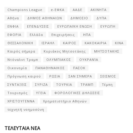
Champions League
e-ΕΦΚΑ
ΑΑΔΕ
ΑΚΙΝΗΤΑ
Αθήνα
ΔΗΜΟΣ ΑΘΗΝΑΙΩΝ
ΔΗΜΟΣΙΟ
ΔΥΠΑ
ΕΝΦΙΑ
ΕΠΕΝΔΥΣΕΙΣ
ΕΥΡΩΠΑΪΚΗ ΕΝΩΣΗ
ΕΥΡΩΠΗ
ΕΦΟΡΙΑ
Ελλάδα
Επιχειρήσεις
ΗΠΑ
ΘΕΣΣΑΛΟΝΙΚΗ
ΙΣΡΑΗΛ
ΚΑΙΡΟΣ
ΚΑΚΟΚΑΙΡΙΑ
ΚΙΝΑ
Καιρός σήμερα
Κυριάκος Μητσοτάκης
ΜΗΤΣΟΤΑΚΗΣ
Ντόναλντ Τραμπ
ΟΛΥΜΠΙΑΚΟΣ
ΟΥΚΡΑΝΊΑ
Οικονομία
ΠΑΝΑΘΗΝΑΙΚΟΣ
ΠΑΣΟΚ
Πρόγνωση καιρού
ΡΩΣΙΑ
ΣΑΝ ΣΉΜΕΡΑ
ΣΕΙΣΜΟΣ
ΣΥΝΤΑΞΕΙΣ
ΣΥΡΙΖΑ
ΤΟΥΡΚΙΑ
ΤΡΑΜΠ
Τέμπη
Τουρισμός
ΥΓΕΙΑ
ΦΟΡΟΛΟΓΙΚΕΣ ΔΗΛΩΣΕΙΣ
ΧΡΙΣΤΟΥΓΕΝΝΑ
Χρηματιστήριο Αθηνών
τεχνητή νοημοσύνη
ΤΕΛΕΥΤΑΙΑ ΝΕΑ