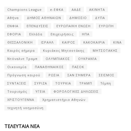
Champions League
e-ΕΦΚΑ
ΑΑΔΕ
ΑΚΙΝΗΤΑ
Αθήνα
ΔΗΜΟΣ ΑΘΗΝΑΙΩΝ
ΔΗΜΟΣΙΟ
ΔΥΠΑ
ΕΝΦΙΑ
ΕΠΕΝΔΥΣΕΙΣ
ΕΥΡΩΠΑΪΚΗ ΕΝΩΣΗ
ΕΥΡΩΠΗ
ΕΦΟΡΙΑ
Ελλάδα
Επιχειρήσεις
ΗΠΑ
ΘΕΣΣΑΛΟΝΙΚΗ
ΙΣΡΑΗΛ
ΚΑΙΡΟΣ
ΚΑΚΟΚΑΙΡΙΑ
ΚΙΝΑ
Καιρός σήμερα
Κυριάκος Μητσοτάκης
ΜΗΤΣΟΤΑΚΗΣ
Ντόναλντ Τραμπ
ΟΛΥΜΠΙΑΚΟΣ
ΟΥΚΡΑΝΊΑ
Οικονομία
ΠΑΝΑΘΗΝΑΙΚΟΣ
ΠΑΣΟΚ
Πρόγνωση καιρού
ΡΩΣΙΑ
ΣΑΝ ΣΉΜΕΡΑ
ΣΕΙΣΜΟΣ
ΣΥΝΤΑΞΕΙΣ
ΣΥΡΙΖΑ
ΤΟΥΡΚΙΑ
ΤΡΑΜΠ
Τέμπη
Τουρισμός
ΥΓΕΙΑ
ΦΟΡΟΛΟΓΙΚΕΣ ΔΗΛΩΣΕΙΣ
ΧΡΙΣΤΟΥΓΕΝΝΑ
Χρηματιστήριο Αθηνών
τεχνητή νοημοσύνη
ΤΕΛΕΥΤΑΙΑ ΝΕΑ