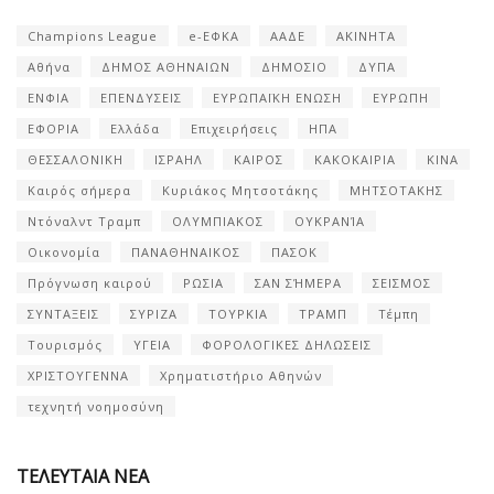
Champions League
e-ΕΦΚΑ
ΑΑΔΕ
ΑΚΙΝΗΤΑ
Αθήνα
ΔΗΜΟΣ ΑΘΗΝΑΙΩΝ
ΔΗΜΟΣΙΟ
ΔΥΠΑ
ΕΝΦΙΑ
ΕΠΕΝΔΥΣΕΙΣ
ΕΥΡΩΠΑΪΚΗ ΕΝΩΣΗ
ΕΥΡΩΠΗ
ΕΦΟΡΙΑ
Ελλάδα
Επιχειρήσεις
ΗΠΑ
ΘΕΣΣΑΛΟΝΙΚΗ
ΙΣΡΑΗΛ
ΚΑΙΡΟΣ
ΚΑΚΟΚΑΙΡΙΑ
ΚΙΝΑ
Καιρός σήμερα
Κυριάκος Μητσοτάκης
ΜΗΤΣΟΤΑΚΗΣ
Ντόναλντ Τραμπ
ΟΛΥΜΠΙΑΚΟΣ
ΟΥΚΡΑΝΊΑ
Οικονομία
ΠΑΝΑΘΗΝΑΙΚΟΣ
ΠΑΣΟΚ
Πρόγνωση καιρού
ΡΩΣΙΑ
ΣΑΝ ΣΉΜΕΡΑ
ΣΕΙΣΜΟΣ
ΣΥΝΤΑΞΕΙΣ
ΣΥΡΙΖΑ
ΤΟΥΡΚΙΑ
ΤΡΑΜΠ
Τέμπη
Τουρισμός
ΥΓΕΙΑ
ΦΟΡΟΛΟΓΙΚΕΣ ΔΗΛΩΣΕΙΣ
ΧΡΙΣΤΟΥΓΕΝΝΑ
Χρηματιστήριο Αθηνών
τεχνητή νοημοσύνη
ΤΕΛΕΥΤΑΙΑ ΝΕΑ