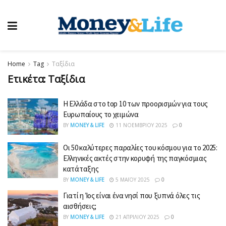
Home
Tag
Ταξίδια
Ετικέτα:
Ταξίδια
Η Ελλάδα στο top 10 των προορισμών για τους
Ευρωπαίους το χειμώνα
BY
MONEY & LIFE
11 ΝΟΕΜΒΡΊΟΥ 2025
0
Οι 50 καλύτερες παραλίες του κόσμου για το 2025:
Ελληνικές ακτές στην κορυφή της παγκόσμιας
κατάταξης
BY
MONEY & LIFE
5 ΜΑΪ́ΟΥ 2025
0
Γιατί η Ίος είναι ένα νησί που ξυπνά όλες τις
αισθήσεις;
BY
MONEY & LIFE
21 ΑΠΡΙΛΊΟΥ 2025
0