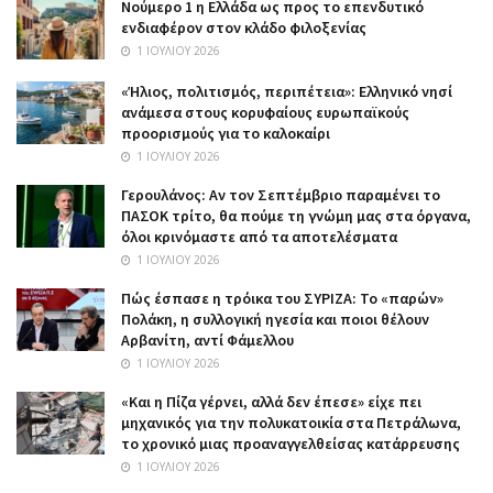
Nούμερο 1 η Ελλάδα ως προς το επενδυτικό
ενδιαφέρον στον κλάδο φιλοξενίας
1 ΙΟΥΛΊΟΥ 2026
«Ήλιος, πολιτισμός, περιπέτεια»: Ελληνικό νησί
ανάμεσα στους κορυφαίους ευρωπαϊκούς
προορισμούς για το καλοκαίρι
1 ΙΟΥΛΊΟΥ 2026
Γερουλάνος: Αν τον Σεπτέμβριο παραμένει το
ΠΑΣΟΚ τρίτο, θα πούμε τη γνώμη μας στα όργανα,
όλοι κρινόμαστε από τα αποτελέσματα
1 ΙΟΥΛΊΟΥ 2026
Πώς έσπασε η τρόικα του ΣΥΡΙΖΑ: Το «παρών»
Πολάκη, η συλλογική ηγεσία και ποιοι θέλουν
Αρβανίτη, αντί Φάμελλου
1 ΙΟΥΛΊΟΥ 2026
«Και η Πίζα γέρνει, αλλά δεν έπεσε» είχε πει
μηχανικός για την πολυκατοικία στα Πετράλωνα,
το χρονικό μιας προαναγγελθείσας κατάρρευσης
1 ΙΟΥΛΊΟΥ 2026