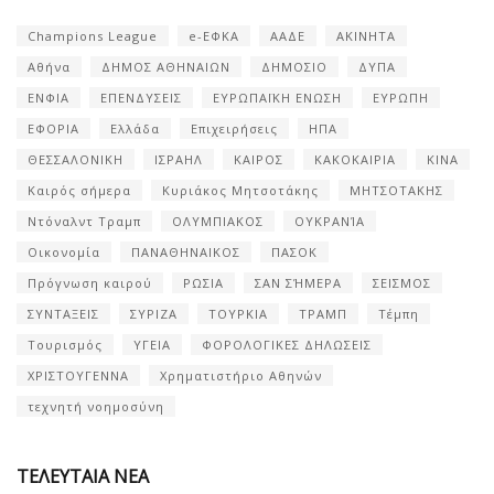
Champions League
e-ΕΦΚΑ
ΑΑΔΕ
ΑΚΙΝΗΤΑ
Αθήνα
ΔΗΜΟΣ ΑΘΗΝΑΙΩΝ
ΔΗΜΟΣΙΟ
ΔΥΠΑ
ΕΝΦΙΑ
ΕΠΕΝΔΥΣΕΙΣ
ΕΥΡΩΠΑΪΚΗ ΕΝΩΣΗ
ΕΥΡΩΠΗ
ΕΦΟΡΙΑ
Ελλάδα
Επιχειρήσεις
ΗΠΑ
ΘΕΣΣΑΛΟΝΙΚΗ
ΙΣΡΑΗΛ
ΚΑΙΡΟΣ
ΚΑΚΟΚΑΙΡΙΑ
ΚΙΝΑ
Καιρός σήμερα
Κυριάκος Μητσοτάκης
ΜΗΤΣΟΤΑΚΗΣ
Ντόναλντ Τραμπ
ΟΛΥΜΠΙΑΚΟΣ
ΟΥΚΡΑΝΊΑ
Οικονομία
ΠΑΝΑΘΗΝΑΙΚΟΣ
ΠΑΣΟΚ
Πρόγνωση καιρού
ΡΩΣΙΑ
ΣΑΝ ΣΉΜΕΡΑ
ΣΕΙΣΜΟΣ
ΣΥΝΤΑΞΕΙΣ
ΣΥΡΙΖΑ
ΤΟΥΡΚΙΑ
ΤΡΑΜΠ
Τέμπη
Τουρισμός
ΥΓΕΙΑ
ΦΟΡΟΛΟΓΙΚΕΣ ΔΗΛΩΣΕΙΣ
ΧΡΙΣΤΟΥΓΕΝΝΑ
Χρηματιστήριο Αθηνών
τεχνητή νοημοσύνη
ΤΕΛΕΥΤΑΙΑ ΝΕΑ