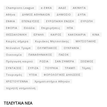
Champions League
e-ΕΦΚΑ
ΑΑΔΕ
ΑΚΙΝΗΤΑ
Αθήνα
ΔΗΜΟΣ ΑΘΗΝΑΙΩΝ
ΔΗΜΟΣΙΟ
ΔΥΠΑ
ΕΝΦΙΑ
ΕΠΕΝΔΥΣΕΙΣ
ΕΥΡΩΠΑΪΚΗ ΕΝΩΣΗ
ΕΥΡΩΠΗ
ΕΦΟΡΙΑ
Ελλάδα
Επιχειρήσεις
ΗΠΑ
ΘΕΣΣΑΛΟΝΙΚΗ
ΙΣΡΑΗΛ
ΚΑΙΡΟΣ
ΚΑΚΟΚΑΙΡΙΑ
ΚΙΝΑ
Καιρός σήμερα
Κυριάκος Μητσοτάκης
ΜΗΤΣΟΤΑΚΗΣ
Ντόναλντ Τραμπ
ΟΛΥΜΠΙΑΚΟΣ
ΟΥΚΡΑΝΊΑ
Οικονομία
ΠΑΝΑΘΗΝΑΙΚΟΣ
ΠΑΣΟΚ
Πρόγνωση καιρού
ΡΩΣΙΑ
ΣΑΝ ΣΉΜΕΡΑ
ΣΕΙΣΜΟΣ
ΣΥΝΤΑΞΕΙΣ
ΣΥΡΙΖΑ
ΤΟΥΡΚΙΑ
ΤΡΑΜΠ
Τέμπη
Τουρισμός
ΥΓΕΙΑ
ΦΟΡΟΛΟΓΙΚΕΣ ΔΗΛΩΣΕΙΣ
ΧΡΙΣΤΟΥΓΕΝΝΑ
Χρηματιστήριο Αθηνών
τεχνητή νοημοσύνη
ΤΕΛΕΥΤΑΙΑ ΝΕΑ