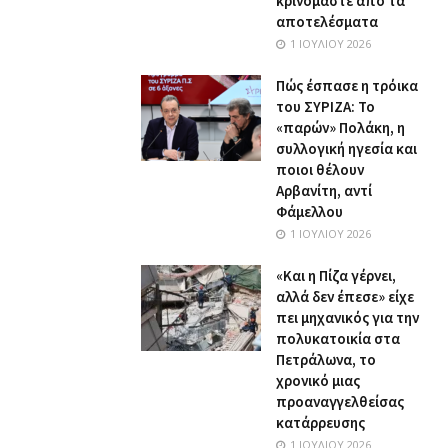
κρινόμαστε από τα
αποτελέσματα
1 ΙΟΥΛΊΟΥ 2026
Πώς έσπασε η τρόικα
του ΣΥΡΙΖΑ: Το
«παρών» Πολάκη, η
συλλογική ηγεσία και
ποιοι θέλουν
Αρβανίτη, αντί
Φάμελλου
1 ΙΟΥΛΊΟΥ 2026
«Και η Πίζα γέρνει,
αλλά δεν έπεσε» είχε
πει μηχανικός για την
πολυκατοικία στα
Πετράλωνα, το
χρονικό μιας
προαναγγελθείσας
κατάρρευσης
1 ΙΟΥΛΊΟΥ 2026