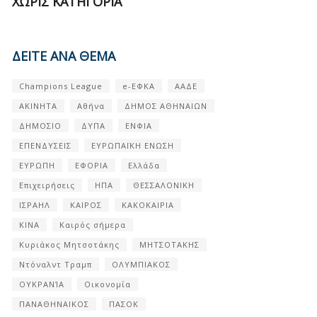
ΧΩΡΊΣ ΚΑΤΗΓΟΡΊΑ
ΔΕΙΤΕ ΑΝΑ ΘΕΜΑ
Champions League
e-ΕΦΚΑ
ΑΑΔΕ
ΑΚΙΝΗΤΑ
Αθήνα
ΔΗΜΟΣ ΑΘΗΝΑΙΩΝ
ΔΗΜΟΣΙΟ
ΔΥΠΑ
ΕΝΦΙΑ
ΕΠΕΝΔΥΣΕΙΣ
ΕΥΡΩΠΑΪΚΗ ΕΝΩΣΗ
ΕΥΡΩΠΗ
ΕΦΟΡΙΑ
Ελλάδα
Επιχειρήσεις
ΗΠΑ
ΘΕΣΣΑΛΟΝΙΚΗ
ΙΣΡΑΗΛ
ΚΑΙΡΟΣ
ΚΑΚΟΚΑΙΡΙΑ
ΚΙΝΑ
Καιρός σήμερα
Κυριάκος Μητσοτάκης
ΜΗΤΣΟΤΑΚΗΣ
Ντόναλντ Τραμπ
ΟΛΥΜΠΙΑΚΟΣ
ΟΥΚΡΑΝΊΑ
Οικονομία
ΠΑΝΑΘΗΝΑΙΚΟΣ
ΠΑΣΟΚ