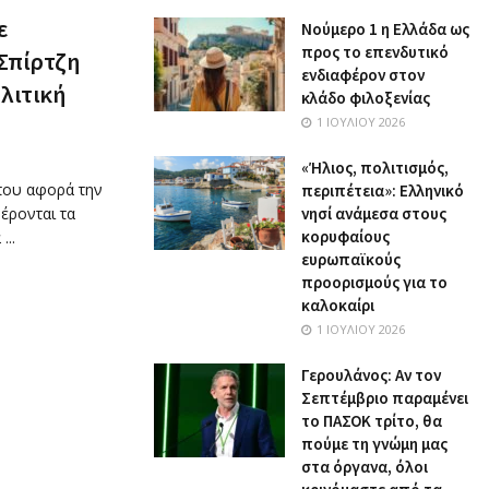
ε
Nούμερο 1 η Ελλάδα ως
προς το επενδυτικό
Σπίρτζη
ενδιαφέρον στον
λιτική
κλάδο φιλοξενίας
1 ΙΟΥΛΊΟΥ 2026
«Ήλιος, πολιτισμός,
 που αφορά την
περιπέτεια»: Ελληνικό
έρονται τα
νησί ανάμεσα στους
κορυφαίους
..
ευρωπαϊκούς
προορισμούς για το
καλοκαίρι
1 ΙΟΥΛΊΟΥ 2026
Γερουλάνος: Αν τον
Σεπτέμβριο παραμένει
το ΠΑΣΟΚ τρίτο, θα
πούμε τη γνώμη μας
στα όργανα, όλοι