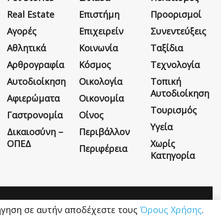
Real Estate
Επιστήμη
Προορισμοί
Αγορές
Επιχειρείν
Συνεντεύξεις
Αθλητικά
Κοινωνία
Ταξίδια
Αρθρογραφία
Κόσμος
Τεχνολογία
Αυτοδιοίκηση
Οικολογία
Τοπική
Αυτοδιοίκηση
Αφιερώματα
Οικονομία
Τουρισμός
Γαστρονομία
Οίνος
Υγεία
Δικαιοσύνη –
Περιβάλλον
ΟΠΕΔ
Χωρίς
Περιφέρεια
Κατηγορία
Η εταιρεία
Όροι Χρήσης
Επικοινωνία
ιήγηση σε αυτήν αποδέχεστε τους
Όρους Χρήσης
.