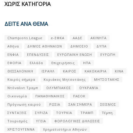
ΧΩΡΊΣ ΚΑΤΗΓΟΡΊΑ
ΔΕΙΤΕ ΑΝΑ ΘΕΜΑ
Champions League
e-ΕΦΚΑ
ΑΑΔΕ
ΑΚΙΝΗΤΑ
Αθήνα
ΔΗΜΟΣ ΑΘΗΝΑΙΩΝ
ΔΗΜΟΣΙΟ
ΔΥΠΑ
ΕΝΦΙΑ
ΕΠΕΝΔΥΣΕΙΣ
ΕΥΡΩΠΑΪΚΗ ΕΝΩΣΗ
ΕΥΡΩΠΗ
ΕΦΟΡΙΑ
Ελλάδα
Επιχειρήσεις
ΗΠΑ
ΘΕΣΣΑΛΟΝΙΚΗ
ΙΣΡΑΗΛ
ΚΑΙΡΟΣ
ΚΑΚΟΚΑΙΡΙΑ
ΚΙΝΑ
Καιρός σήμερα
Κυριάκος Μητσοτάκης
ΜΗΤΣΟΤΑΚΗΣ
Ντόναλντ Τραμπ
ΟΛΥΜΠΙΑΚΟΣ
ΟΥΚΡΑΝΊΑ
Οικονομία
ΠΑΝΑΘΗΝΑΙΚΟΣ
ΠΑΣΟΚ
Πρόγνωση καιρού
ΡΩΣΙΑ
ΣΑΝ ΣΉΜΕΡΑ
ΣΕΙΣΜΟΣ
ΣΥΝΤΑΞΕΙΣ
ΣΥΡΙΖΑ
ΤΟΥΡΚΙΑ
ΤΡΑΜΠ
Τέμπη
Τουρισμός
ΥΓΕΙΑ
ΦΟΡΟΛΟΓΙΚΕΣ ΔΗΛΩΣΕΙΣ
ΧΡΙΣΤΟΥΓΕΝΝΑ
Χρηματιστήριο Αθηνών