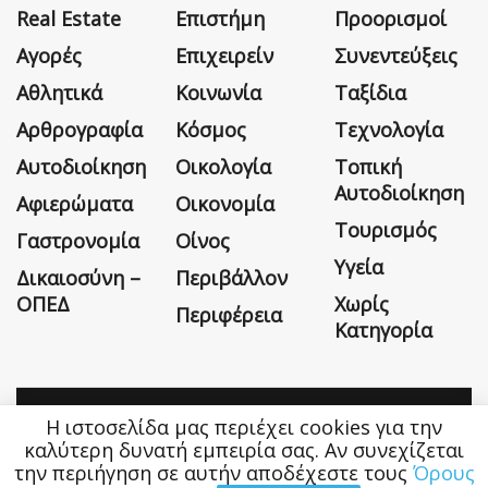
Real Estate
Επιστήμη
Προορισμοί
Αγορές
Επιχειρείν
Συνεντεύξεις
Αθλητικά
Κοινωνία
Ταξίδια
Αρθρογραφία
Κόσμος
Τεχνολογία
Αυτοδιοίκηση
Οικολογία
Τοπική
Αυτοδιοίκηση
Αφιερώματα
Οικονομία
Τουρισμός
Γαστρονομία
Οίνος
Υγεία
Δικαιοσύνη –
Περιβάλλον
ΟΠΕΔ
Χωρίς
Περιφέρεια
Κατηγορία
Η ιστοσελίδα μας περιέχει cookies για την
Η εταιρεία
Όροι Χρήσης
Επικοινωνία
καλύτερη δυνατή εμπειρία σας. Αν συνεχίζεται
την περιήγηση σε αυτήν αποδέχεστε τους
Όρους
Money&Life
©