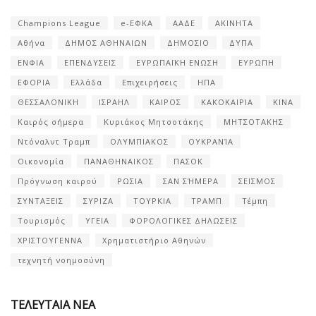
Champions League
e-ΕΦΚΑ
ΑΑΔΕ
ΑΚΙΝΗΤΑ
Αθήνα
ΔΗΜΟΣ ΑΘΗΝΑΙΩΝ
ΔΗΜΟΣΙΟ
ΔΥΠΑ
ΕΝΦΙΑ
ΕΠΕΝΔΥΣΕΙΣ
ΕΥΡΩΠΑΪΚΗ ΕΝΩΣΗ
ΕΥΡΩΠΗ
ΕΦΟΡΙΑ
Ελλάδα
Επιχειρήσεις
ΗΠΑ
ΘΕΣΣΑΛΟΝΙΚΗ
ΙΣΡΑΗΛ
ΚΑΙΡΟΣ
ΚΑΚΟΚΑΙΡΙΑ
ΚΙΝΑ
Καιρός σήμερα
Κυριάκος Μητσοτάκης
ΜΗΤΣΟΤΑΚΗΣ
Ντόναλντ Τραμπ
ΟΛΥΜΠΙΑΚΟΣ
ΟΥΚΡΑΝΊΑ
Οικονομία
ΠΑΝΑΘΗΝΑΙΚΟΣ
ΠΑΣΟΚ
Πρόγνωση καιρού
ΡΩΣΙΑ
ΣΑΝ ΣΉΜΕΡΑ
ΣΕΙΣΜΟΣ
ΣΥΝΤΑΞΕΙΣ
ΣΥΡΙΖΑ
ΤΟΥΡΚΙΑ
ΤΡΑΜΠ
Τέμπη
Τουρισμός
ΥΓΕΙΑ
ΦΟΡΟΛΟΓΙΚΕΣ ΔΗΛΩΣΕΙΣ
ΧΡΙΣΤΟΥΓΕΝΝΑ
Χρηματιστήριο Αθηνών
τεχνητή νοημοσύνη
ΤΕΛΕΥΤΑΙΑ ΝΕΑ