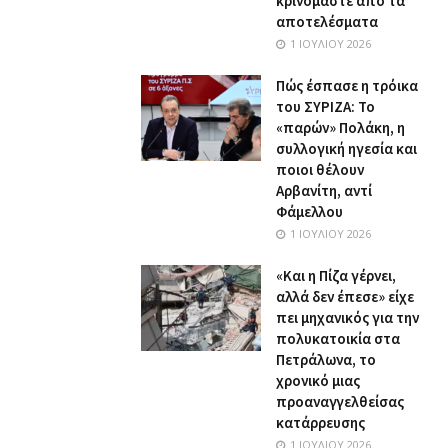
κρινόμαστε από τα
αποτελέσματα
1 ΙΟΥΛΊΟΥ 2026
Πώς έσπασε η τρόικα
του ΣΥΡΙΖΑ: Το
«παρών» Πολάκη, η
συλλογική ηγεσία και
ποιοι θέλουν
Αρβανίτη, αντί
Φάμελλου
1 ΙΟΥΛΊΟΥ 2026
«Και η Πίζα γέρνει,
αλλά δεν έπεσε» είχε
πει μηχανικός για την
πολυκατοικία στα
Πετράλωνα, το
χρονικό μιας
προαναγγελθείσας
κατάρρευσης
1 ΙΟΥΛΊΟΥ 2026