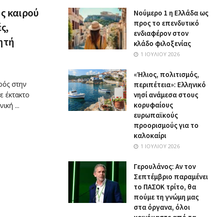
ς καιρού
Nούμερο 1 η Ελλάδα ως
προς το επενδυτικό
ς,
ενδιαφέρον στον
θητή
κλάδο φιλοξενίας
1 ΙΟΥΛΊΟΥ 2026
«Ήλιος, πολιτισμός,
ρός στην
περιπέτεια»: Ελληνικό
ε έκτακτο
νησί ανάμεσα στους
κορυφαίους
κή ...
ευρωπαϊκούς
προορισμούς για το
καλοκαίρι
1 ΙΟΥΛΊΟΥ 2026
Γερουλάνος: Αν τον
Σεπτέμβριο παραμένει
το ΠΑΣΟΚ τρίτο, θα
πούμε τη γνώμη μας
στα όργανα, όλοι