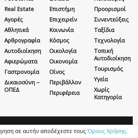
Real Estate
Επιστήμη
Προορισμοί
Αγορές
Επιχειρείν
Συνεντεύξεις
Αθλητικά
Κοινωνία
Ταξίδια
Αρθρογραφία
Κόσμος
Τεχνολογία
Αυτοδιοίκηση
Οικολογία
Τοπική
Αυτοδιοίκηση
Αφιερώματα
Οικονομία
Τουρισμός
Γαστρονομία
Οίνος
Υγεία
Δικαιοσύνη –
Περιβάλλον
ΟΠΕΔ
Χωρίς
Περιφέρεια
Κατηγορία
Η εταιρεία
Όροι Χρήσης
Επικοινωνία
ιήγηση σε αυτήν αποδέχεστε τους
Όρους Χρήσης
.