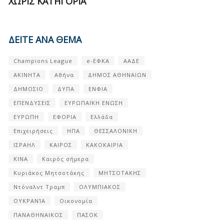
ΧΩΡΊΣ ΚΑΤΗΓΟΡΊΑ
ΔΕΙΤΕ ΑΝΑ ΘΕΜΑ
Champions League
e-ΕΦΚΑ
ΑΑΔΕ
ΑΚΙΝΗΤΑ
Αθήνα
ΔΗΜΟΣ ΑΘΗΝΑΙΩΝ
ΔΗΜΟΣΙΟ
ΔΥΠΑ
ΕΝΦΙΑ
ΕΠΕΝΔΥΣΕΙΣ
ΕΥΡΩΠΑΪΚΗ ΕΝΩΣΗ
ΕΥΡΩΠΗ
ΕΦΟΡΙΑ
Ελλάδα
Επιχειρήσεις
ΗΠΑ
ΘΕΣΣΑΛΟΝΙΚΗ
ΙΣΡΑΗΛ
ΚΑΙΡΟΣ
ΚΑΚΟΚΑΙΡΙΑ
ΚΙΝΑ
Καιρός σήμερα
Κυριάκος Μητσοτάκης
ΜΗΤΣΟΤΑΚΗΣ
Ντόναλντ Τραμπ
ΟΛΥΜΠΙΑΚΟΣ
ΟΥΚΡΑΝΊΑ
Οικονομία
ΠΑΝΑΘΗΝΑΙΚΟΣ
ΠΑΣΟΚ