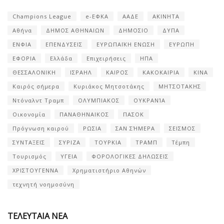
Champions League
e-ΕΦΚΑ
ΑΑΔΕ
ΑΚΙΝΗΤΑ
Αθήνα
ΔΗΜΟΣ ΑΘΗΝΑΙΩΝ
ΔΗΜΟΣΙΟ
ΔΥΠΑ
ΕΝΦΙΑ
ΕΠΕΝΔΥΣΕΙΣ
ΕΥΡΩΠΑΪΚΗ ΕΝΩΣΗ
ΕΥΡΩΠΗ
ΕΦΟΡΙΑ
Ελλάδα
Επιχειρήσεις
ΗΠΑ
ΘΕΣΣΑΛΟΝΙΚΗ
ΙΣΡΑΗΛ
ΚΑΙΡΟΣ
ΚΑΚΟΚΑΙΡΙΑ
ΚΙΝΑ
Καιρός σήμερα
Κυριάκος Μητσοτάκης
ΜΗΤΣΟΤΑΚΗΣ
Ντόναλντ Τραμπ
ΟΛΥΜΠΙΑΚΟΣ
ΟΥΚΡΑΝΊΑ
Οικονομία
ΠΑΝΑΘΗΝΑΙΚΟΣ
ΠΑΣΟΚ
Πρόγνωση καιρού
ΡΩΣΙΑ
ΣΑΝ ΣΉΜΕΡΑ
ΣΕΙΣΜΟΣ
ΣΥΝΤΑΞΕΙΣ
ΣΥΡΙΖΑ
ΤΟΥΡΚΙΑ
ΤΡΑΜΠ
Τέμπη
Τουρισμός
ΥΓΕΙΑ
ΦΟΡΟΛΟΓΙΚΕΣ ΔΗΛΩΣΕΙΣ
ΧΡΙΣΤΟΥΓΕΝΝΑ
Χρηματιστήριο Αθηνών
τεχνητή νοημοσύνη
ΤΕΛΕΥΤΑΙΑ ΝΕΑ