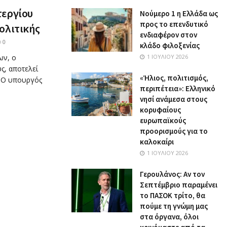
τεργίου
Nούμερο 1 η Ελλάδα ως
προς το επενδυτικό
ολιτικής
ενδιαφέρον στον
0
κλάδο φιλοξενίας
ων, ο
1 ΙΟΥΛΊΟΥ 2026
ς, αποτελεί
«Ήλιος, πολιτισμός,
. Ο υπουργός
περιπέτεια»: Ελληνικό
νησί ανάμεσα στους
κορυφαίους
ευρωπαϊκούς
προορισμούς για το
καλοκαίρι
1 ΙΟΥΛΊΟΥ 2026
Γερουλάνος: Αν τον
Σεπτέμβριο παραμένει
το ΠΑΣΟΚ τρίτο, θα
πούμε τη γνώμη μας
στα όργανα, όλοι