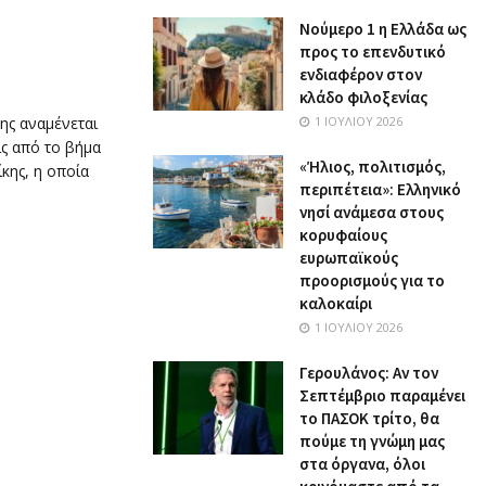
Nούμερο 1 η Ελλάδα ως
προς το επενδυτικό
ενδιαφέρον στον
κλάδο φιλοξενίας
ς αναμένεται
1 ΙΟΥΛΊΟΥ 2026
ς από το βήμα
«Ήλιος, πολιτισμός,
κης, η οποία
περιπέτεια»: Ελληνικό
νησί ανάμεσα στους
κορυφαίους
ευρωπαϊκούς
προορισμούς για το
καλοκαίρι
1 ΙΟΥΛΊΟΥ 2026
Γερουλάνος: Αν τον
Σεπτέμβριο παραμένει
το ΠΑΣΟΚ τρίτο, θα
πούμε τη γνώμη μας
στα όργανα, όλοι