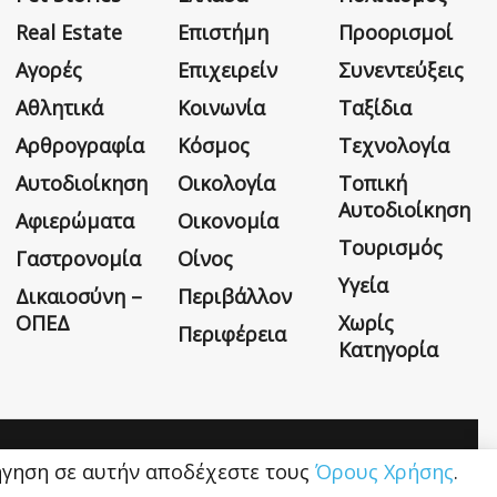
Real Estate
Επιστήμη
Προορισμοί
Αγορές
Επιχειρείν
Συνεντεύξεις
Αθλητικά
Κοινωνία
Ταξίδια
Αρθρογραφία
Κόσμος
Τεχνολογία
Αυτοδιοίκηση
Οικολογία
Τοπική
Αυτοδιοίκηση
Αφιερώματα
Οικονομία
Τουρισμός
Γαστρονομία
Οίνος
Υγεία
Δικαιοσύνη –
Περιβάλλον
ΟΠΕΔ
Χωρίς
Περιφέρεια
Κατηγορία
Η εταιρεία
Όροι Χρήσης
Επικοινωνία
ιήγηση σε αυτήν αποδέχεστε τους
Όρους Χρήσης
.