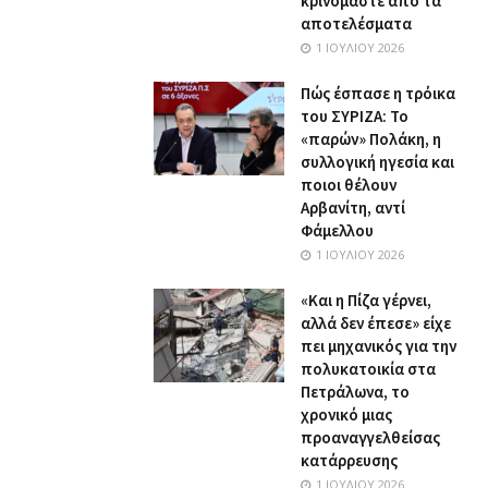
κρινόμαστε από τα
αποτελέσματα
1 ΙΟΥΛΊΟΥ 2026
Πώς έσπασε η τρόικα
του ΣΥΡΙΖΑ: Το
«παρών» Πολάκη, η
συλλογική ηγεσία και
ποιοι θέλουν
Αρβανίτη, αντί
Φάμελλου
1 ΙΟΥΛΊΟΥ 2026
«Και η Πίζα γέρνει,
αλλά δεν έπεσε» είχε
πει μηχανικός για την
πολυκατοικία στα
Πετράλωνα, το
χρονικό μιας
προαναγγελθείσας
κατάρρευσης
1 ΙΟΥΛΊΟΥ 2026