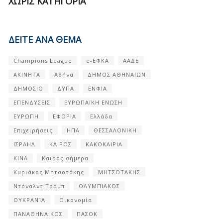
ΧΩΡΊΣ ΚΑΤΗΓΟΡΊΑ
ΔΕΙΤΕ ΑΝΑ ΘΕΜΑ
Champions League
e-ΕΦΚΑ
ΑΑΔΕ
ΑΚΙΝΗΤΑ
Αθήνα
ΔΗΜΟΣ ΑΘΗΝΑΙΩΝ
ΔΗΜΟΣΙΟ
ΔΥΠΑ
ΕΝΦΙΑ
ΕΠΕΝΔΥΣΕΙΣ
ΕΥΡΩΠΑΪΚΗ ΕΝΩΣΗ
ΕΥΡΩΠΗ
ΕΦΟΡΙΑ
Ελλάδα
Επιχειρήσεις
ΗΠΑ
ΘΕΣΣΑΛΟΝΙΚΗ
ΙΣΡΑΗΛ
ΚΑΙΡΟΣ
ΚΑΚΟΚΑΙΡΙΑ
ΚΙΝΑ
Καιρός σήμερα
Κυριάκος Μητσοτάκης
ΜΗΤΣΟΤΑΚΗΣ
Ντόναλντ Τραμπ
ΟΛΥΜΠΙΑΚΟΣ
ΟΥΚΡΑΝΊΑ
Οικονομία
ΠΑΝΑΘΗΝΑΙΚΟΣ
ΠΑΣΟΚ