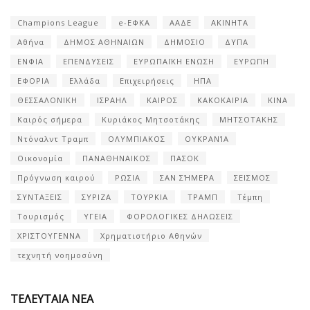
Champions League
e-ΕΦΚΑ
ΑΑΔΕ
ΑΚΙΝΗΤΑ
Αθήνα
ΔΗΜΟΣ ΑΘΗΝΑΙΩΝ
ΔΗΜΟΣΙΟ
ΔΥΠΑ
ΕΝΦΙΑ
ΕΠΕΝΔΥΣΕΙΣ
ΕΥΡΩΠΑΪΚΗ ΕΝΩΣΗ
ΕΥΡΩΠΗ
ΕΦΟΡΙΑ
Ελλάδα
Επιχειρήσεις
ΗΠΑ
ΘΕΣΣΑΛΟΝΙΚΗ
ΙΣΡΑΗΛ
ΚΑΙΡΟΣ
ΚΑΚΟΚΑΙΡΙΑ
ΚΙΝΑ
Καιρός σήμερα
Κυριάκος Μητσοτάκης
ΜΗΤΣΟΤΑΚΗΣ
Ντόναλντ Τραμπ
ΟΛΥΜΠΙΑΚΟΣ
ΟΥΚΡΑΝΊΑ
Οικονομία
ΠΑΝΑΘΗΝΑΙΚΟΣ
ΠΑΣΟΚ
Πρόγνωση καιρού
ΡΩΣΙΑ
ΣΑΝ ΣΉΜΕΡΑ
ΣΕΙΣΜΟΣ
ΣΥΝΤΑΞΕΙΣ
ΣΥΡΙΖΑ
ΤΟΥΡΚΙΑ
ΤΡΑΜΠ
Τέμπη
Τουρισμός
ΥΓΕΙΑ
ΦΟΡΟΛΟΓΙΚΕΣ ΔΗΛΩΣΕΙΣ
ΧΡΙΣΤΟΥΓΕΝΝΑ
Χρηματιστήριο Αθηνών
τεχνητή νοημοσύνη
ΤΕΛΕΥΤΑΙΑ ΝΕΑ