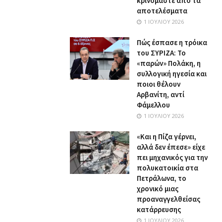
κρινόμαστε από τα
αποτελέσματα
1 ΙΟΥΛΊΟΥ 2026
Πώς έσπασε η τρόικα
του ΣΥΡΙΖΑ: Το
«παρών» Πολάκη, η
συλλογική ηγεσία και
ποιοι θέλουν
Αρβανίτη, αντί
Φάμελλου
1 ΙΟΥΛΊΟΥ 2026
«Και η Πίζα γέρνει,
αλλά δεν έπεσε» είχε
πει μηχανικός για την
πολυκατοικία στα
Πετράλωνα, το
χρονικό μιας
προαναγγελθείσας
κατάρρευσης
1 ΙΟΥΛΊΟΥ 2026