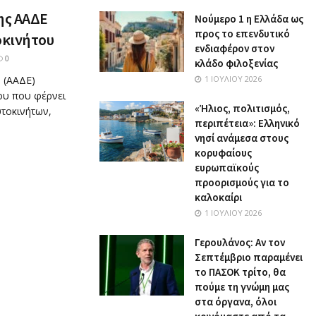
ης ΑΑΔΕ
Nούμερο 1 η Ελλάδα ως
προς το επενδυτικό
οκινήτου
ενδιαφέρον στον
0
κλάδο φιλοξενίας
 (ΑΑΔΕ)
1 ΙΟΥΛΊΟΥ 2026
ου που φέρνει
«Ήλιος, πολιτισμός,
υτοκινήτων,
περιπέτεια»: Ελληνικό
νησί ανάμεσα στους
κορυφαίους
ευρωπαϊκούς
προορισμούς για το
καλοκαίρι
1 ΙΟΥΛΊΟΥ 2026
Γερουλάνος: Αν τον
Σεπτέμβριο παραμένει
το ΠΑΣΟΚ τρίτο, θα
πούμε τη γνώμη μας
στα όργανα, όλοι