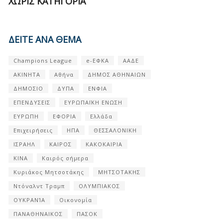
ΧΩΡΊΣ ΚΑΤΗΓΟΡΊΑ
ΔΕΙΤΕ ΑΝΑ ΘΕΜΑ
Champions League
e-ΕΦΚΑ
ΑΑΔΕ
ΑΚΙΝΗΤΑ
Αθήνα
ΔΗΜΟΣ ΑΘΗΝΑΙΩΝ
ΔΗΜΟΣΙΟ
ΔΥΠΑ
ΕΝΦΙΑ
ΕΠΕΝΔΥΣΕΙΣ
ΕΥΡΩΠΑΪΚΗ ΕΝΩΣΗ
ΕΥΡΩΠΗ
ΕΦΟΡΙΑ
Ελλάδα
Επιχειρήσεις
ΗΠΑ
ΘΕΣΣΑΛΟΝΙΚΗ
ΙΣΡΑΗΛ
ΚΑΙΡΟΣ
ΚΑΚΟΚΑΙΡΙΑ
ΚΙΝΑ
Καιρός σήμερα
Κυριάκος Μητσοτάκης
ΜΗΤΣΟΤΑΚΗΣ
Ντόναλντ Τραμπ
ΟΛΥΜΠΙΑΚΟΣ
ΟΥΚΡΑΝΊΑ
Οικονομία
ΠΑΝΑΘΗΝΑΙΚΟΣ
ΠΑΣΟΚ