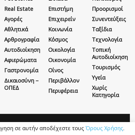
Real Estate
Επιστήμη
Προορισμοί
Αγορές
Επιχειρείν
Συνεντεύξεις
Αθλητικά
Κοινωνία
Ταξίδια
Αρθρογραφία
Κόσμος
Τεχνολογία
Αυτοδιοίκηση
Οικολογία
Τοπική
Αυτοδιοίκηση
Αφιερώματα
Οικονομία
Τουρισμός
Γαστρονομία
Οίνος
Υγεία
Δικαιοσύνη –
Περιβάλλον
ΟΠΕΔ
Χωρίς
Περιφέρεια
Κατηγορία
Η εταιρεία
Όροι Χρήσης
Επικοινωνία
ιήγηση σε αυτήν αποδέχεστε τους
Όρους Χρήσης
.