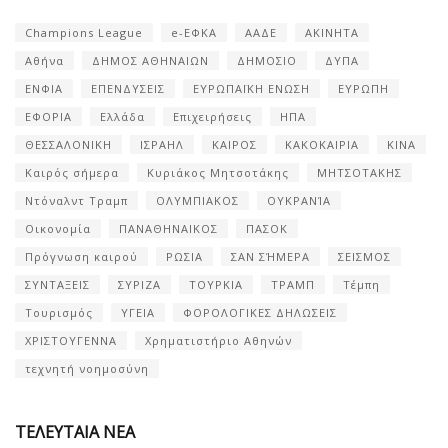
Champions League
e-ΕΦΚΑ
ΑΑΔΕ
ΑΚΙΝΗΤΑ
Αθήνα
ΔΗΜΟΣ ΑΘΗΝΑΙΩΝ
ΔΗΜΟΣΙΟ
ΔΥΠΑ
ΕΝΦΙΑ
ΕΠΕΝΔΥΣΕΙΣ
ΕΥΡΩΠΑΪΚΗ ΕΝΩΣΗ
ΕΥΡΩΠΗ
ΕΦΟΡΙΑ
Ελλάδα
Επιχειρήσεις
ΗΠΑ
ΘΕΣΣΑΛΟΝΙΚΗ
ΙΣΡΑΗΛ
ΚΑΙΡΟΣ
ΚΑΚΟΚΑΙΡΙΑ
ΚΙΝΑ
Καιρός σήμερα
Κυριάκος Μητσοτάκης
ΜΗΤΣΟΤΑΚΗΣ
Ντόναλντ Τραμπ
ΟΛΥΜΠΙΑΚΟΣ
ΟΥΚΡΑΝΊΑ
Οικονομία
ΠΑΝΑΘΗΝΑΙΚΟΣ
ΠΑΣΟΚ
Πρόγνωση καιρού
ΡΩΣΙΑ
ΣΑΝ ΣΉΜΕΡΑ
ΣΕΙΣΜΟΣ
ΣΥΝΤΑΞΕΙΣ
ΣΥΡΙΖΑ
ΤΟΥΡΚΙΑ
ΤΡΑΜΠ
Τέμπη
Τουρισμός
ΥΓΕΙΑ
ΦΟΡΟΛΟΓΙΚΕΣ ΔΗΛΩΣΕΙΣ
ΧΡΙΣΤΟΥΓΕΝΝΑ
Χρηματιστήριο Αθηνών
τεχνητή νοημοσύνη
ΤΕΛΕΥΤΑΙΑ ΝΕΑ